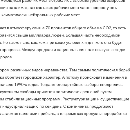
е имеющихся рабочих мест в отраслях с высоким уровнем выбросов
ия на климат, так как таких рабочих мест часто попросту нет.
 климатически нейтральных рабочих мест.
вают в атмосферу свыше 70 процентов общего объема CO2, то есть
 появится свыше миллиарда людей. Большая часть необходимой
е также ясно, как, кем, при каких условиях и для кого она будет
ии процесса. Международная и национальная политика уже сегодня
родов.
тором различных видов неравенства. Тем самым политическая борь
ки обретает городской характер. А потому происходят изменения в
 начале 1990-х годов. Тогда многопартийные выборы внедрялись
 сужением свободы принятия политических решений путем
м стабилизационных программ. Реструктуризации и существующие
 индустриализацию по сей день. С континента продолжают
агаемая налогами прибыль, в то время как продукты переработки