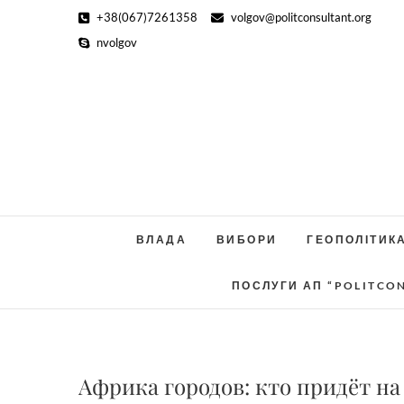
Skip
+38(067)7261358
volgov@politconsultant.org
to
nvolgov
content
ВЛАДА
ВИБОРИ
ГЕОПОЛІТИК
ПОСЛУГИ АП “POLITCO
Африка городов: кто придёт н