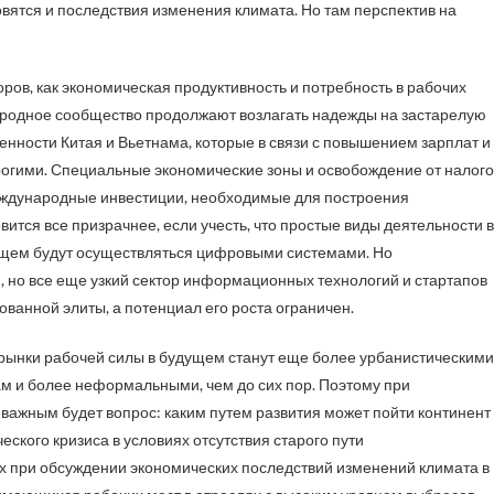
вятся и последствия изменения климата. Но там перспектив на
ров, как экономическая продуктивность и потребность в рабочих
ародное сообщество продолжают возлагать надежды на застарелую
енности Китая и Вьетнама, которые в связи с повышением зарплат и
рогими. Специальные экономические зоны и освобождение от налого
еждународные инвестиции, необходимые для построения
вится все призрачнее, если учесть, что простые виды деятельности в
щем будут осуществляться цифровыми системами. Но
, но все еще узкий сектор информационных технологий и стартапов
ованной элиты, а потенциал его роста ограничен.
 рынки рабочей силы в будущем станут еще более урбанистическими
м и более неформальными, чем до сих пор. Поэтому при
ажным будет вопрос: каким путем развития может пойти континент 
кого кризиса в условиях отсутствия старого пути
ах при обсуждении экономических последствий изменений климата в