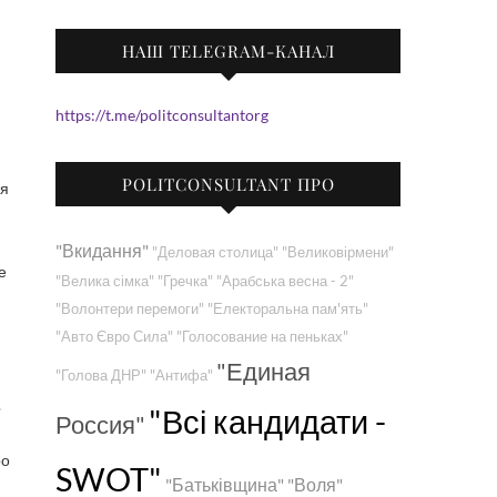
НАШ TELEGRAM-КАНАЛ
https://t.me/politconsultantorg
POLITCONSULTANT ПРО
ия
"Вкидання"
"Деловая столица"
"Великовірмени"
е
"Велика сімка"
"Гречка"
"Арабська весна - 2"
"Волонтери перемоги"
"Електоральна пам'ять"
"Авто Євро Сила"
"Голосование на пеньках"
"Единая
"Голова ДНР"
"Антифа"
.
"Всі кандидати -
Россия"
ро
SWOT"
"Батьківщина"
"Воля"