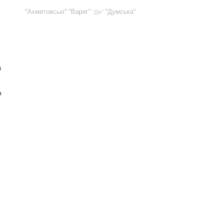
"Ахметовські"
"Варяг"
"Думська"
"Дія"
в
а