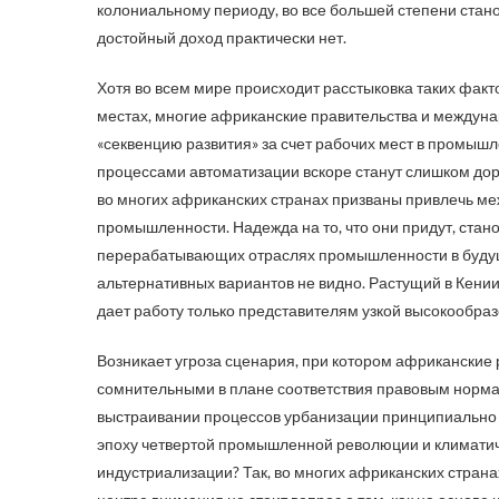
колониальному периоду, во все большей степени стано
достойный доход практически нет.
Хотя во всем мире происходит расстыковка таких факто
местах, многие африканские правительства и междун
«секвенцию развития» за счет рабочих мест в промышл
процессами автоматизации вскоре станут слишком до
во многих африканских странах призваны привлечь м
промышленности. Надежда на то, что они придут, стано
перерабатывающих отраслях промышленности в буду
альтернативных вариантов не видно. Растущий в Кении
дает работу только представителям узкой высокообраз
Возникает угроза сценария, при котором африканские
сомнительными в плане соответствия правовым норма
выстраивании процессов урбанизации принципиально в
эпоху четвертой промышленной революции и климатичес
индустриализации? Так, во многих африканских стран