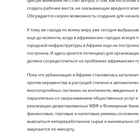
центре внимания не стоит вопрос о том, как на основ
создать рабочие места, не оказывающие вредного влиян
Обсуждается скорее возможность создания для начала
К тому же города по всему миру уже сегодня выбрасы
еще до момента, когда в африканских городах вскоре
городской инфраструктуры в Африке еще не построена. Н
построена. И здесь кроется потенциал для организац
должна сосредоточиться на проблемах африканских го
Пока что урбанизация в Африке становилась катализа
против неравенства в растущей степени и автоматичес
многопартийных системах на континенте, введенных в
параллельно со сворачиванием общественных услуг и
реализации декретированных МВФ и Всемирным банко
финансовые, торговые и налоговые режимы осложняют
вывозиться непереработанное сырье и минимально обл
закупаются по импорту.