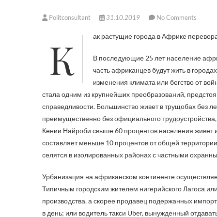
Politconsultant
31.10.2019
No Comments
Как растущие города в Африке перевор
В последующие 25 лет население афри
часть африканцев будут жить в города
изменения климата или бегство от вой
стала одним из крупнейших преобразований, предстоящ
справедливости. Большинство живет в трущобах без лег
преимущественно без официального трудоустройства, т
Кении Найроби свыше 60 процентов населения живет и
составляет меньше 10 процентов от общей территории
селятся в изолированных районах с частными охранн
Урбанизация на африканском континенте осуществляет
Типичным городским жителем нигерийского Лагоса или
производства, а скорее продавец подержанных импорт
в день; или водитель такси Uber, вынужденный отдава