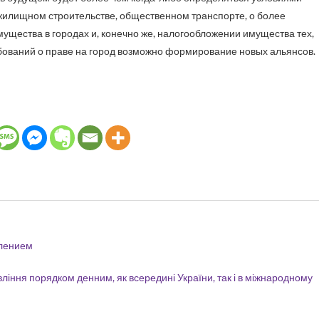
 жилищном строительстве, общественном транспорте, о более
щества в городах и, конечно же, налогообложении имущества тех,
ебований о праве на город возможно формирование новых альянсов.
шлением
ління порядком денним, як всередині України, так і в міжнародному