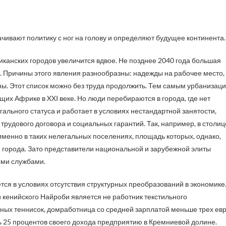
ачивают политику с ног на голову и определяют будущее континента.
канских городов увеличится вдвое. Не позднее 2040 года большая
х. Причины этого явления разнообразны: надежды на рабочее место,
ны. Этот список можно без труда продолжить. Тем самым урбанизац
их Африке в XXI веке. Но люди перебираются в города, где нет
ального статуса и работает в условиях нестандартной занятости,
рудового договора и социальных гарантий. Так, например, в столиц
менно в таких нелегальных поселениях, площадь которых, однако,
 города. Зато представители национальной и зарубежной элиты
ыми службами.
ся в условиях отсутствия структурных преобразований в экономике
 кенийского Найроби является не работник текстильного
ных теннисок, домработница со средней зарплатой меньше трех ев
ть 25 процентов своего дохода предприятию в Кремниевой долине.