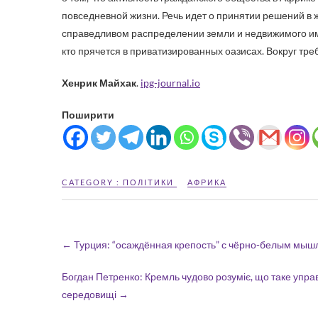
повседневной жизни. Речь идет о принятии решений в
справедливом распределении земли и недвижимого иму
кто прячется в приватизированных оазисах. Вокруг тр
Хенрик Майхак
.
ipg-journal.io
Поширити
CATEGORY :
ПОЛІТИКИ
АФРИКА
←
Турция: “осаждённая крепость” с чёрно-белым мы
Богдан Петренко: Кремль чудово розуміє, що таке управ
середовищі
→