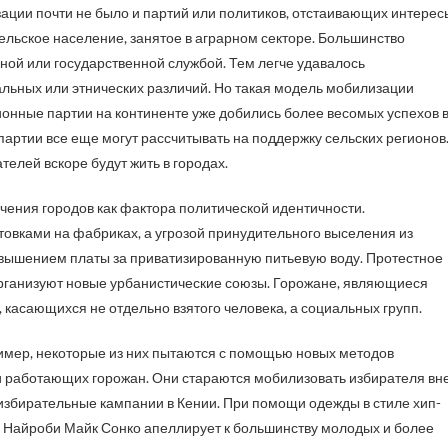
зации почти не было и партий или политиков, отстаивающих интерес
ельское население, занятое в аграрном секторе. Большинство
ной или государственной службой. Тем легче удавалось
льных или этнических различий. Но такая модель мобилизации
онные партии на континенте уже добились более весомых успехов 
партии все еще могут рассчитывать на поддержку сельских регионов
елей вскоре будут жить в городах.
ачения городов как фактора политической идентичности.
овками на фабриках, а угрозой принудительного выселения из
повышением платы за приватизированную питьевую воду. Протестное
организуют новые урбанистические союзы. Горожане, являющиеся
 касающихся не отдельно взятого человека, а социальных групп.
ример, некоторые из них пытаются с помощью новых методов
 работающих горожан. Они стараются мобилизовать избирателя вн
 избирательные кампании в Кении. При помощи одежды в стиле хип-
р Найроби Майк Сонко апеллирует к большинству молодых и более