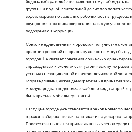
бедных избирателей, что позволяет ему побеждать на 
групп и ни к одной влиятельной до сих пор политическ
водой, мерами по созданию рабочих мест в трущобах
осуществляется финансирование таких услуг, остается
подозрению в коррупции.
Сонко не единственный «городской популист» на конт
принятие решений по принципу ad hoc не могут быть 
городов. Не хватает сочетания социально ориентирова
справедливых и экологически устойчивых путях развит
условиях незащищенной и низкооплачиваемой занятост
«справедливый», нужна демократизация принятия экон
международная поддержка, особенно когда старый «пут
быть приемлемой альтернативой.
Растущие города уже становятся ареной новых общест
горожан избирают новых политиков и не доверяют ста
Профсоюзы пытаются привлечь новых членов среди не
о том, что активность гражданского общества в Африк