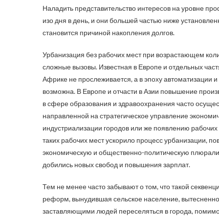
Наладить представительство интересов на уровне проф
изо дня в день, и они большей частью ниже установле
становится причиной накопления долгов.
Урбанизация без рабочих мест при возрастающем коли
сложные вызовы. Известная в Европе и отдельных част
Африке не прослеживается, а в эпоху автоматизации и
возможна. В Европе и отчасти в Азии повышение произ
в сфере образования и здравоохранения часто осуще
направленной на стратегическое управление экономич
индустриализации городов или же появлению рабочих 
таких рабочих мест ускорило процесс урбанизации, по
экономическую и общественно-политическую плюрализ
добились новых свобод и повышения зарплат.
Тем не менее часто забывают о том, что такой секвен
реформ, вынудившая сельское население, вытесненное 
заставляющими людей переселяться в города, помимо