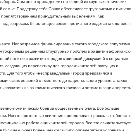
выборах. Сам он не принадлежит ни к одной из крупных этнических
ой семье. Поддержку себе Сонко обеспечивает грузовиками с питьев
 и препятствованием принудительным выселениям. Как
 под вопросом. В настоящее время против него ведется следствие п
иненте. Непрозрачное финансирование такого городского популизма
долгосрочным решением структурных проблем в развитии африканск
нной политики развития городов с широкой дискуссией о социально
ия, создающих перспективу для городских жителей, живущих в
и. Для того чтобы «несправедливый» город превратился в
омических решений от местного до национального уровня, а также
ь развития» из-за климатического кризиса и автоматизации переста
венно-политических боев за общественные блага. Все больше
рым. Новые протестные движения преодолевают расколы в обществе
официально работающих жителей городов. Все это свидетельствуе
е в будущем будет более чем когда-либо определяться условиями