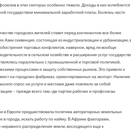
союзов в этих секторах особенно тяжело. Доходы в них колеблются
нной государством минимальной заработной платы. Болезнь часто
честве городских жителей ставит перед континентом все более
ях Азии секвенция, состоящая из индустриализации и урбанизации, 
 обострения торговых конфликтов, наверное, вряд ли вообще
водительности в сельском хозяйстве и расширение услуг государств
ствлялись параллельно с промышленной и торговой политикой,
ескими процессами и защиту собственных рынков. Это привело к
мест на городских фабриках, ориентированных на экспорт. Наличие
высило спрос на услуги и местами даже повлекло за собой
ацию – прежде всего там, где партии рабочих и профсоюзы
ции в Европе предшествовала политика авторитарных земельных
в города, искать работу по найму. В Африке факторами,
 неравного распределения земли, восходящего еще к