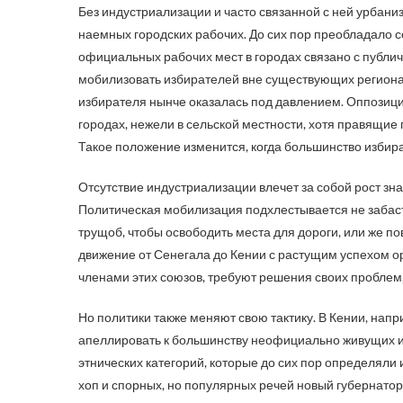
Без индустриализации и часто связанной с ней урбани
наемных городских рабочих. До сих пор преобладало с
официальных рабочих мест в городах связано с публич
мобилизовать избирателей вне существующих региона
избирателя нынче оказалась под давлением. Оппозици
городах, нежели в сельской местности, хотя правящие 
Такое положение изменится, когда большинство избират
Отсутствие индустриализации влечет за собой рост зн
Политическая мобилизация подхлестывается не забаст
трущоб, чтобы освободить места для дороги, или же 
движение от Сенегала до Кении с растущим успехом 
членами этих союзов, требуют решения своих проблем,
Но политики также меняют свою тактику. В Кении, нап
апеллировать к большинству неофициально живущих и
этнических категорий, которые до сих пор определяли
хоп и спорных, но популярных речей новый губернато