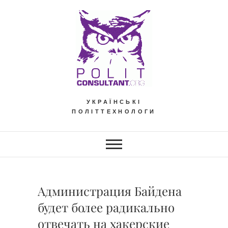
Skip
to
content
УКРАЇНСЬКІ
ПОЛІТТЕХНОЛОГИ
Администрация Байдена
будет более радикально
отвечать на хакерские