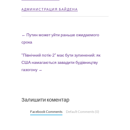
АДМИНИСТРАЦИЯ БАЙДЕНА
←
Путин может уйти раньше ожидаемого
срока
“Північний потік-2” має бути зупинений: як
США намагаються завадити будівництву
газогону
→
Залишити коментар
Facebook Comments
Default Comments (0)