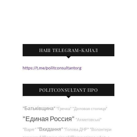
НАШ TELEGRAM-КАНАЛ
https://t.me/politconsultantorg
POLITCONSULTANT ПРО
"Батьківщина"
"Гречка"
"Деловая столица"
"Единая Россия"
"Ахметовські"
"Вкидання"
"Варяг"
"Голова ДНР"
"Волонтери