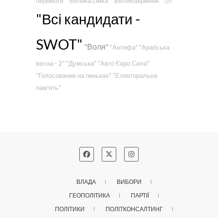
перемоги"
"Велика сімка"
"Великовірмени"
"Дія"
"Всі кандидати -
SWOT"
"Воля"
"Антифа"
"Арабська
весна - 2"
"Думська"
"Авто Євро Сила"
"Голосование на пеньках"
"Електоральна
пам'ять"
ВЛАДА
ВИБОРИ
ГЕОПОЛІТИКА
ПАРТІЇ
ПОЛІТИКИ
ПОЛІТКОНСАЛТИНГ