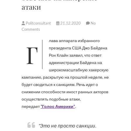
атаки
Politconsultant
21.12.2020
No
Comments
Глава аппарата избранного
президента США Джо Байдена
Рон Клайн заявил, что ответ
администрации Байдена на
широкомасштабную хакерскую
кампанию, раскрытую на прошлой неделе, не
будет сводиться к санкциям. Речь идет о
снижении способности иност ранных акторов
осуществлять подобные атаки,
передает
“Голос Америки”
.
“Это не просто санкции.