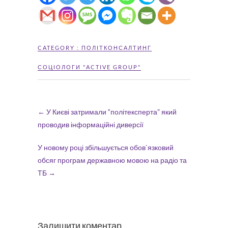
CATEGORY :
ПОЛІТКОНСАЛТИНГ
СОЦІОЛОГИ "ACTIVE GROUP"
←
У Києві затримали “політексперта” який
проводив інформаційні диверсії
У новому році збільшується обов`язковий
обсяг програм державною мовою на радіо та
ТБ
→
Залишити коментар