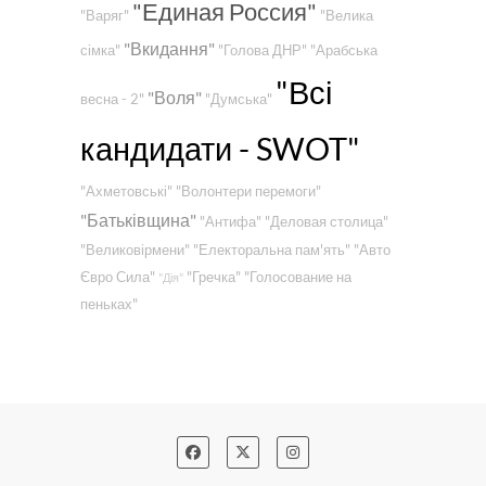
"Единая Россия"
"Варяг"
"Велика
"Вкидання"
сімка"
"Голова ДНР"
"Арабська
"Всі
"Воля"
весна - 2"
"Думська"
кандидати - SWOT"
"Ахметовські"
"Волонтери перемоги"
"Батьківщина"
"Антифа"
"Деловая столица"
"Великовірмени"
"Електоральна пам'ять"
"Авто
Євро Сила"
"Гречка"
"Голосование на
"Дія"
пеньках"