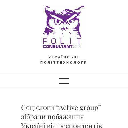
Skip
to
content
УКРАЇНСЬКІ
ПОЛІТТЕХНОЛОГИ
Соціологи “Active group”
зібрали побажання
Україні від респондентів