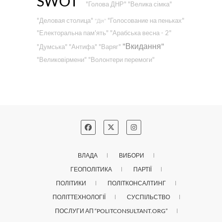
SWOT"
"Голова ДНР"
"Велика сімка"
"Деловая столица"
"Голосование на пеньках"
"Дія"
"Електоральна пам'ять"
"Арабська весна - 2"
"Вкидання"
"Думська"
"Антифа"
"Варяг"
"Великовірмени"
"Волонтери перемоги"
ВЛАДА
ВИБОРИ
ГЕОПОЛІТИКА
ПАРТІЇ
ПОЛІТИКИ
ПОЛІТКОНСАЛТИНГ
ПОЛІТТЕХНОЛОГІЇ
СУСПІЛЬСТВО
ПОСЛУГИ АП “POLITCONSULTANT.ORG”