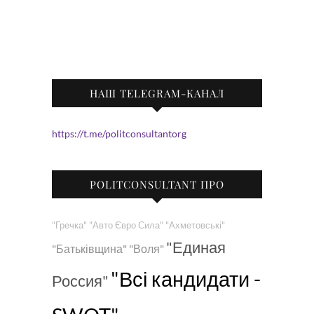
НАШ TELEGRAM-КАНАЛ
https://t.me/politconsultantorg
POLITCONSULTANT ПРО
"Гречка"
"Авто Євро Сила"
"Ахметовські"
"Единая
"Батьківщина"
"Воля"
"Всі кандидати -
Россия"