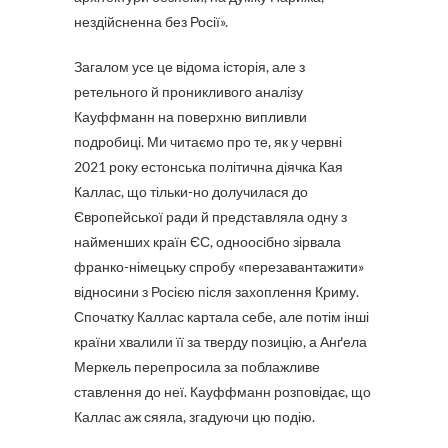
нездійсненна без Росії».
Загалом усе це відома історія, але з
ретельного й проникливого аналізу
Кауффманн на поверхню випливли
подробиці. Ми читаємо про те, як у червні
2021 року естонська політична діячка Кая
Каллас, що тільки-но долучилася до
Європейської ради й представляла одну з
найменших країн ЄС, одноосібно зірвала
франко-німецьку спробу «перезавантажити»
відносини з Росією після захоплення Криму.
Спочатку Каллас картала себе, але потім інші
країни хвалили її за тверду позицію, а Анґела
Меркель перепросила за поблажливе
ставлення до неї. Кауффманн розповідає, що
Каллас аж сяяла, згадуючи цю подію.