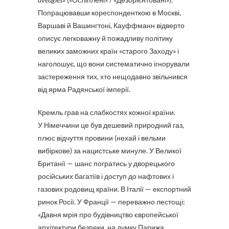
Попрацювавши кореспонденткою в Москві,
Варшаві й Вашингтоні, Кауффманн відверто
описує легковажну й пожадливу політику
великих заможних країн «старого Заходу» і
наголошує, що вони систематично ігнорували
застереження тих, хто нещодавно звільнився
від ярма Радянської імперії.
Кремль грав на слабкостях кожної країни.
У Німеччини це був дешевий природний газ,
плюс відчуття провини (нехай і вельми
вибіркове) за нацистське минуле. У Великої
Британії — шанс погратись у дворецького
російських багатіїв і доступ до нафтових і
газових родовищ країни. В Італії — експортний
ринок Росії. У Франції — переважно лестощі:
«Давня мрія про будівництво європейської
архітектури безпеки, на думку Парижа,