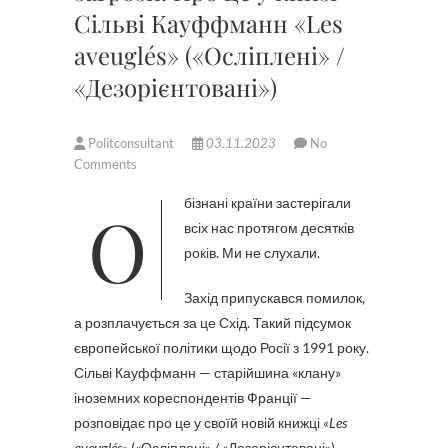
Сільві Кауффманн «Les
aveuglés» («Осліплені» /
«Дезорієнтовані»)
Politconsultant
03.11.2023
No
Comments
Обізнані країни застерігали
всіх нас протягом десятків
років. Ми не слухали.
Захід припускався помилок,
а розплачується за це Схід. Такий підсумок
європейської політики щодо Росії з 1991 року.
Сільві Кауффманн — старійшина «клану»
іноземних кореспондентів Франції —
розповідає про це у своїй новій книжці
«
Les
aveuglés»
(«Осліплені» / «Дезорієнтовані»).