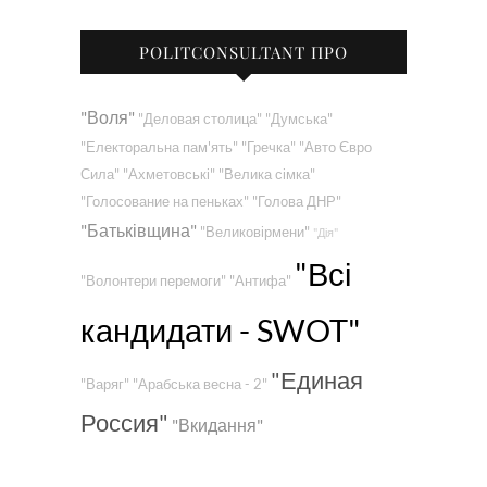
POLITCONSULTANT ПРО
"Воля"
"Деловая столица"
"Думська"
"Електоральна пам'ять"
"Гречка"
"Авто Євро
Сила"
"Ахметовські"
"Велика сімка"
"Голосование на пеньках"
"Голова ДНР"
"Батьківщина"
"Великовірмени"
"Дія"
"Всі
"Волонтери перемоги"
"Антифа"
кандидати - SWOT"
"Единая
"Варяг"
"Арабська весна - 2"
Россия"
"Вкидання"