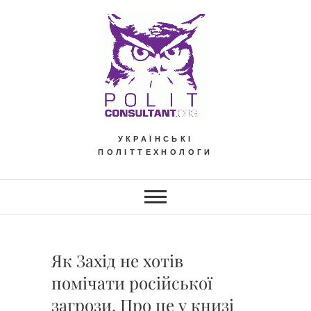
Skip
to
content
УКРАЇНСЬКІ
ПОЛІТТЕХНОЛОГИ
Як Захід не хотів
помічати російської
загрози. Про це у книзі