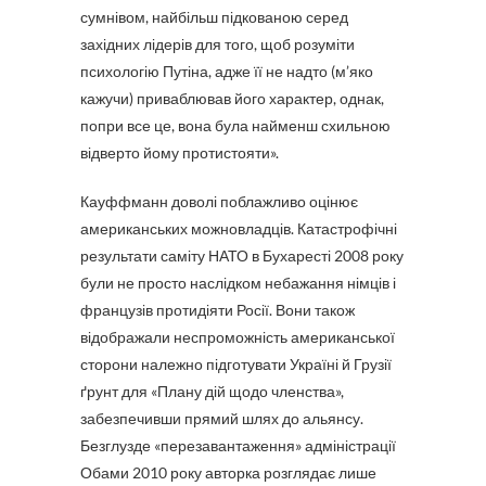
сумнівом, найбільш підкованою серед
західних лідерів для того, щоб розуміти
психологію Путіна, адже її не надто (м’яко
кажучи) приваблював його характер, однак,
попри все це, вона була найменш схильною
відверто йому протистояти».
Кауффманн доволі поблажливо оцінює
американських можновладців. Катастрофічні
результати саміту НАТО в Бухаресті 2008 року
були не просто наслідком небажання німців і
французів протидіяти Росії. Вони також
відображали неспроможність американської
сторони належно підготувати Україні й Грузії
ґрунт для «Плану дій щодо членства»,
забезпечивши прямий шлях до альянсу.
Безглузде «перезавантаження» адміністрації
Обами 2010 року авторка розглядає лише