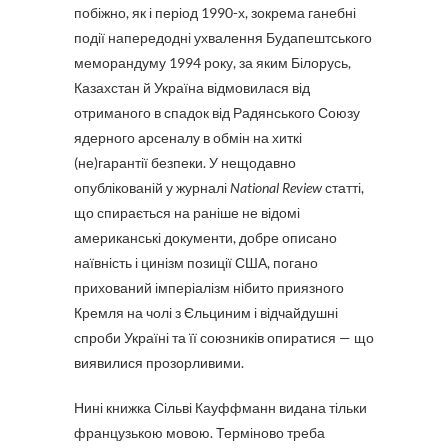
побіжно, як і період 1990-х, зокрема ганебні
події напередодні ухвалення Будапештського
меморандуму 1994 року, за яким Білорусь,
Казахстан й Україна відмовилася від
отриманого в спадок від Радянського Союзу
ядерного арсеналу в обмін на хиткі
(не)гарантії безпеки. У нещодавно
опублікованій у журналі
National Review
статті,
що спирається на раніше не відомі
американські документи, добре описано
наївність і цинізм позиції США, погано
прихований імперіалізм нібито приязного
Кремля на чолі з Єльциним і відчайдушні
спроби Україні та її союзників опиратися — що
виявилися прозорливими.
Нині книжка Сільві Кауффманн видана тільки
французькою мовою. Терміново треба