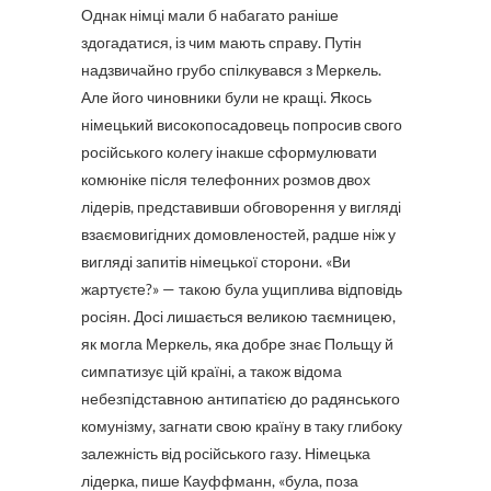
Однак німці мали б набагато раніше
здогадатися, із чим мають справу. Путін
надзвичайно грубо спілкувався з Меркель.
Але його чиновники були не кращі. Якось
німецький високопосадовець попросив свого
російського колегу інакше сформулювати
комюніке після телефонних розмов двох
лідерів, представивши обговорення у вигляді
взаємовигідних домовленостей, радше ніж у
вигляді запитів німецької сторони. «Ви
жартуєте?» — такою була ущиплива відповідь
росіян. Досі лишається великою таємницею,
як могла Меркель, яка добре знає Польщу й
симпатизує цій країні, а також відома
небезпідставною антипатією до радянського
комунізму, загнати свою країну в таку глибоку
залежність від російського газу. Німецька
лідерка, пише Кауффманн, «була, поза