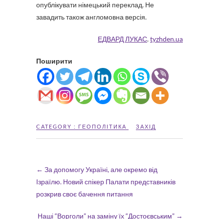
опублікувати німецький переклад. Не
завадить також англомовна версія.
ЕДВАРД ЛУКАС
.
tyzhden.ua
Поширити
CATEGORY :
ГЕОПОЛІТИКА
ЗАХІД
←
За допомогу Україні, але окремо від
Ізраїлю. Новий спікер Палати представників
розкрив своє бачення питання
Наші “Ворголи” на заміну їх “Достоєвським”
→