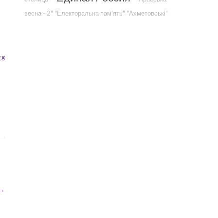
весна - 2"
"Електоральна пам'ять"
"Ахметовські"
rg
→