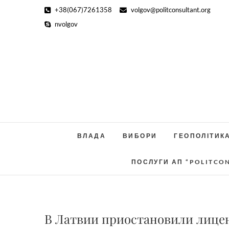
Skip
+38(067)7261358
volgov@politconsultant.org
to
nvolgov
content
ВЛАДА
ВИБОРИ
ГЕОПОЛІТИК
ПОСЛУГИ АП “POLITCO
В Латвии приостановили лицен