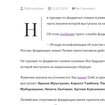
Politconsultant
23.02.2024
No Comments
На турнире по фиджитал-хоккею в рамках Игр будущего принимала участие латвийская команда Baltic Select,
часть игроков которой выступала за 
Об этом
сообщает
пресс-служба феде
— Исходя из информации об участии н
России, федерация хоккея Латвии приостановила дейст
На турнире по фиджитал-хоккею в рамках Игр будущего 
которой выступала за национальную сборную.
Фамилии игроков не уточняются. Как
пишет
Delfi, в ту
выступают
Эрвинс Муштуковс
,
Кирилл Тамбиев
,
Па
Мубаракшинс
,
Никита Зантманс
,
Артемс Кувсиновс
Латвийские спортивные федерации ранее приняли реше