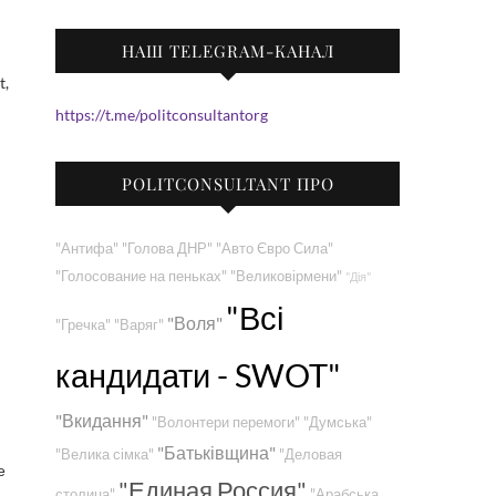
НАШ TELEGRAM-КАНАЛ
https://t.me/politconsultantorg
POLITCONSULTANT ПРО
"Антифа"
"Голова ДНР"
"Авто Євро Сила"
"Голосование на пеньках"
"Великовірмени"
"Дія"
"Всі
"Воля"
"Гречка"
"Варяг"
кандидати - SWOT"
"Вкидання"
"Волонтери перемоги"
"Думська"
"Батьківщина"
"Велика сімка"
"Деловая
е
"Единая Россия"
столица"
"Арабська