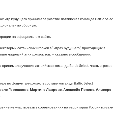
национальную сборную.
рации на официальном сайте.
екоторых латвийских игроков в “Играх будущего”, проходящих в
вие лицензий этих хоккеистов, — сказано в сообщении.
принимала участие латвийская команда Baltic Select, часть игроков
рнире по фиджитал-хоккею в составе команды Baltic Select
велс Горошковс
,
Мартинс Лавровс
,
Алексейс Поповс
,
Алисерс
.
ние не участвовать в соревнованиях на территории России из-за е