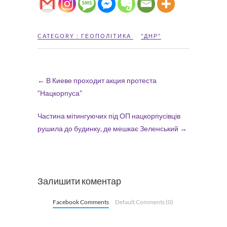
CATEGORY :
ГЕОПОЛІТИКА
"ДНР"
←
В Киеве проходит акция протеста
“Нацкорпуса”
Частина мітингуючих під ОП нацкорпусівців
рушила до будинку, де мешкає Зеленський
→
Залишити коментар
Facebook Comments
Default Comments (0)