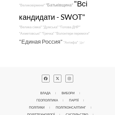
"Всі
"Батьківщина"
"Великовірмени"
кандидати - SWOT"
"Велика сімка"
"Думська"
"Голова ДНР"
"Ахметовські"
"Гречка"
"Волонтери перемоги"
"Единая Россия"
"Антифа"
"Дія"
ВЛАДА
ВИБОРИ
ГЕОПОЛІТИКА
ПАРТІЇ
ПОЛІТИКИ
ПОЛІТКОНСАЛТИНГ
ПОЛІТТЕХНОЛОГІЇ
СУСПІЛЬСТВО