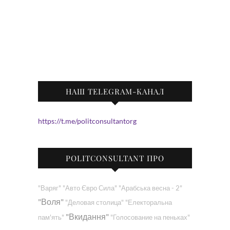
НАШ TELEGRAM-КАНАЛ
https://t.me/politconsultantorg
POLITCONSULTANT ПРО
"Варяг"
"Авто Євро Сила"
"Арабська весна - 2"
"Воля"
"Деловая столица"
"Електоральна
"Вкидання"
пам'ять"
"Голосование на пеньках"