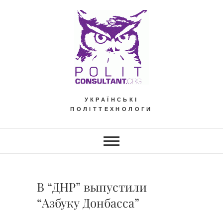
Skip
to
content
УКРАЇНСЬКІ
ПОЛІТТЕХНОЛОГИ
В “ДНР” выпустили
“Азбуку Донбасса”