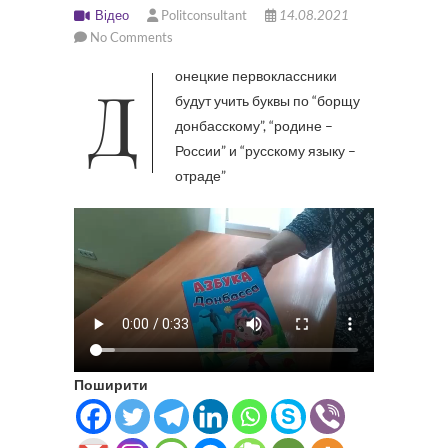
Відео
Politconsultant
14.08.2021
No Comments
Донецкие первоклассники
будут учить буквы по “борщу
донбасскому”, “родине –
России” и “русскому языку –
отраде”
Поширити