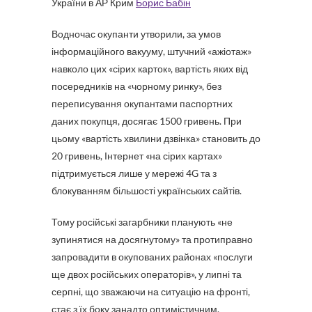
України в АР Крим
Борис Бабін
Водночас окупанти утворили, за умов
інформаційного вакууму, штучний «ажіотаж»
навколо цих «сірих карток», вартість яких від
посередників на «чорному ринку», без
переписування окупантами паспортних
даних покупця, досягає 1500 гривень. При
цьому «вартість хвилини дзвінка» становить до
20 гривень, Інтернет «на сірих картах»
підтримується лише у мережі 4G та з
блокуванням більшості українських сайтів.
Тому російські загарбники планують «не
зупинятися на досягнутому» та протиправно
запровадити в окупованих районах «послуги
ще двох російських операторів», у липні та
серпні, що зважаючи на ситуацію на фронті,
стає з їх боку занадто оптимістичним.