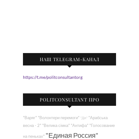
НАШ TELEGRAM-КАНАЛ
https://t.me/politconsultantorg
POLITCONSULTANT ПРО
"Варяг"
"Волонтери перемоги"
"Арабська
"Дія"
весна - 2"
"Велика сімка"
"Антифа"
"Голосование
"Единая Россия"
на пеньках"