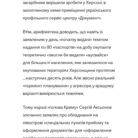
загарбники вирішили зробити у Херсоні, в
захопленому ними приміщенні українського
профільного сервіс-центру «Документ».
Втім, арифметика доводить, що навіть із
заявленим у день «початку видачі» темпом
надання по 80 «паспортів» на добу окупанти
теоретично «змогли би видати» «аусвайси»
для більшості населення, яке залишилося на
окупованих територіях Херсонщини протягом
…наступних десять років. Але звісно реальний
«горизонт планування» у агресора у кращому
варіанті вимірюється тижнями.
Тому наразі «голова Криму» Сергій Аксьонов
злочинно заявляє про обладнання на
півострові «спеціальних пунктів прийому та
оформлення документів» для «оформлення
російських паспортів херсонцям», а лялька