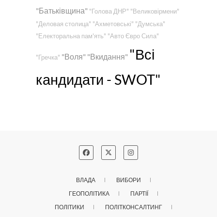
"Батьківщина"
"Голова ДНР"
"Великовірмени"
"Деловая столица"
"Ахметовські"
"Думська"
"Електоральна пам'ять"
"Авто Євро Сила"
"Всі
"Воля"
"Вкидання"
"Гречка"
кандидати - SWOT"
ВЛАДА
ВИБОРИ
ГЕОПОЛІТИКА
ПАРТІЇ
ПОЛІТИКИ
ПОЛІТКОНСАЛТИНГ