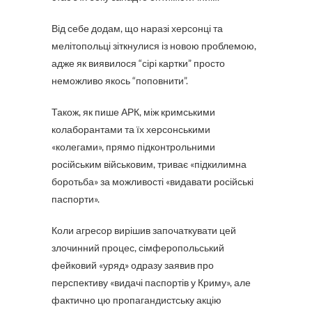
Від себе додам, що наразі херсонці та
мелітопольці зіткнулися із новою проблемою,
адже як виявилося “сірі картки” просто
неможливо якось “поповнити”.
Також, як пише АРК, між кримськими
колаборантами та їх херсонськими
«колегами», прямо підконтрольними
російським військовим, триває «підкилимна
боротьба» за можливості «видавати російські
паспорти».
Коли агресор вирішив започаткувати цей
злочинний процес, сімферопольський
фейковий «уряд» одразу заявив про
перспективу «видачі паспортів у Криму», але
фактично цю пропагандистську акцію