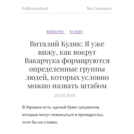
Politconsultant
No Comments
ВИБОРИ
КУЛИК
Виталий Кулик: Я уже
вижу, как вокруг
Вакарчука формируются
определенные группы
людей, которых условно
можно назвать штабом
25.07.2018
В Украине есть «целый букет шоуменов,
которые могут ломануться в президенты»,
хотя бы на словах.