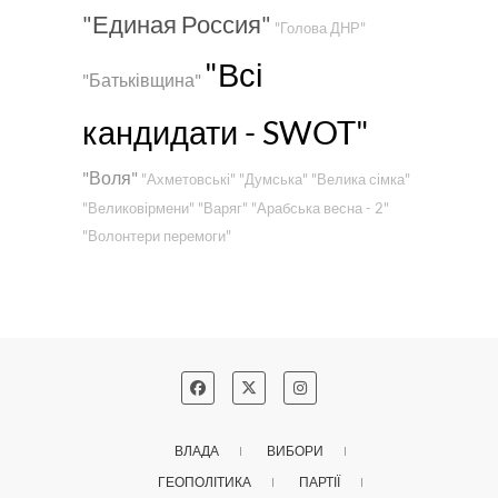
"Единая Россия"
"Голова ДНР"
"Всі
"Батьківщина"
кандидати - SWOT"
"Воля"
"Ахметовські"
"Думська"
"Велика сімка"
"Великовірмени"
"Варяг"
"Арабська весна - 2"
"Волонтери перемоги"
ВЛАДА
ВИБОРИ
ГЕОПОЛІТИКА
ПАРТІЇ