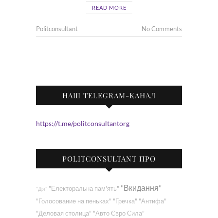
READ MORE
Politconsultant
No Comments
НАШ TELEGRAM-КАНАЛ
https://t.me/politconsultantorg
POLITCONSULTANT ПРО
"Вкидання"
"Електоральна пам'ять"
"Дія"
"Голосование на пеньках"
"Гречка"
"Антифа"
"Деловая столица"
"Авто Євро Сила"