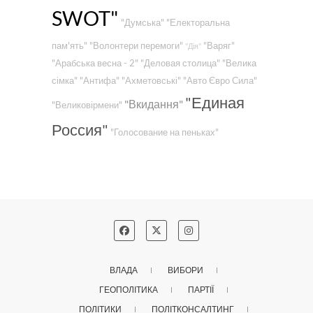
SWOT"
"Думська"
"Електоральна
пам'ять"
"Волонтери перемоги"
"Варяг"
"Дія"
"Арабська весна - 2"
"Деловая столица"
"Велика
сімка"
"Антифа"
"Ахметовські"
"Авто Євро Сила"
"Единая
"Вкидання"
"Великовірмени"
Россия"
"Голосование на пеньках"
ВЛАДА
ВИБОРИ
ГЕОПОЛІТИКА
ПАРТІЇ
ПОЛІТИКИ
ПОЛІТКОНСАЛТИНГ