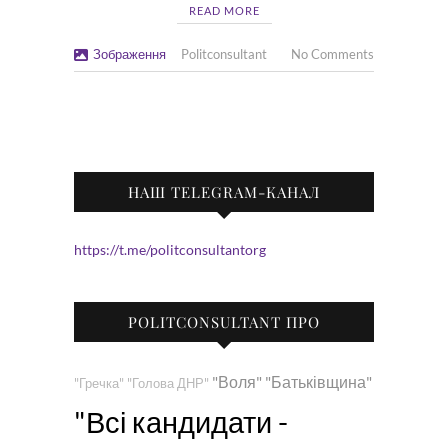
READ MORE
Зображення
Politconsultant
No Comments
НАШ TELEGRAM-КАНАЛ
https://t.me/politconsultantorg
POLITCONSULTANT ПРО
"Воля"
"Батьківщина"
"Гречка"
"Голова ДНР"
"Всі кандидати -