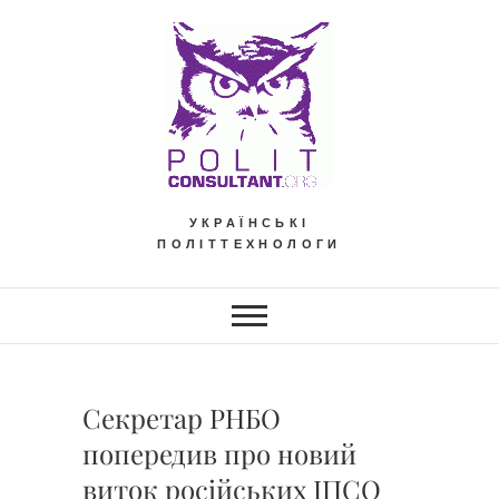
Skip
to
content
УКРАЇНСЬКІ
ПОЛІТТЕХНОЛОГИ
Секретар РНБО
попередив про новий
виток російських ІПСО