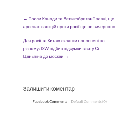
←
Посли Канади та Великобританії певні, що
арсенал санкцій проти росії ще не вичерпано
Для росії та Китаю склянки наповнені по
різному: ISW підбив підсумки візиту Сі
Цзіньпіна до москви
→
Залишити коментар
Facebook Comments
Default Comments (0)