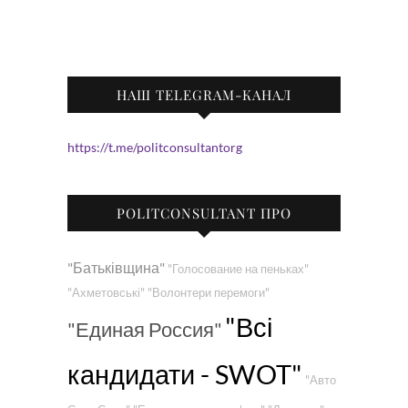
НАШ TELEGRAM-КАНАЛ
https://t.me/politconsultantorg
POLITCONSULTANT ПРО
"Батьківщина"
"Голосование на пеньках"
"Ахметовські"
"Волонтери перемоги"
"Всі
"Единая Россия"
кандидати - SWOT"
"Авто