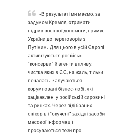
«В результаті ми маємо, за
задумом Кремля, отримати
підрив воєнної допомоги, примус
України до переговорів з
Путіним. Для цього в усій Європі
активізуються російські
“консерви” й агенти впливу,
чистка яких в ЄС, на жаль, тільки
почалась. Залучаються
корумповані бізнес-лобі, які
зацікавлені у російській сировині
та ринках. Через підібраних
спікерів і “окучені” західні засоби
масової інформації
просуваються тези про