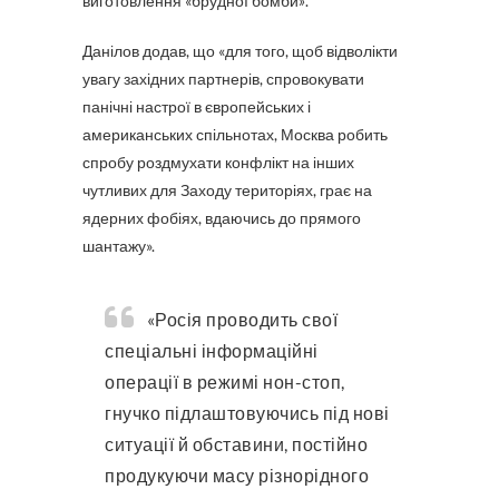
виготовлення «брудної бомби
»
.
Данілов додав, що «для того, щоб відволікти
увагу західних партнерів, спровокувати
панічні настрої в європейських і
американських спільнотах, Москва робить
спробу роздмухати конфлікт на інших
чутливих для Заходу територіях, грає на
ядерних фобіях, вдаючись до прямого
шантажу».
«Росія проводить свої
спеціальні інформаційні
операції в режимі нон-стоп,
гнучко підлаштовуючись під нові
ситуації й обставини, постійно
продукуючи масу різнорідного