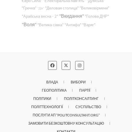
Євро Сила"
"Електоральна пам'ять"
"Думська"
"Гречка"
"Деловая столица"
"Великовірмени"
"Дія"
"Вкидання"
"Арабська весна - 2"
"Голова ДНР"
"Воля"
"Велика сімка"
"Антифа"
"Варяг"
ВЛАДА
ВИБОРИ
ГЕОПОЛІТИКА
ПАРТІЇ
ПОЛІТИКИ
ПОЛІТКОНСАЛТИНГ
ПОЛІТТЕХНОЛОГІЇ
СУСПІЛЬСТВО
ПОСЛУГИ АП “POLITCONSULTANT.ORG”
ЗАМОВИТИ БЕЗКОШТОВНУ КОНСУЛЬТАЦІЮ
КОНТАКТИ