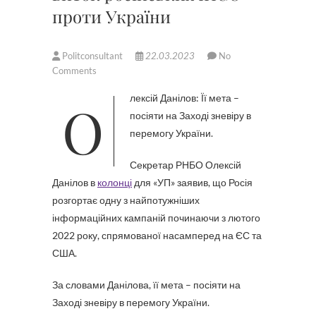
проти України
Politconsultant
22.03.2023
No
Comments
Олексій Данілов: Її мета –
посіяти на Заході зневіру в
перемогу України.
Секретар РНБО Олексій
Данілов в
колонці
для «УП» заявив, що Росія
розгортає одну з найпотужніших
інформаційних кампаній починаючи з лютого
2022 року, спрямованої насамперед на ЄС та
США.
За словами Данілова, її мета – посіяти на
Заході зневіру в перемогу України.