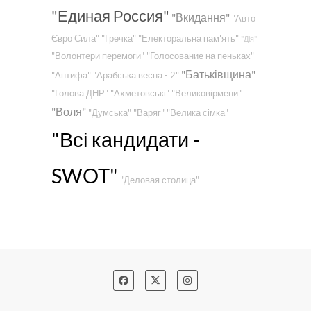
"Единая Россия"
"Вкидання"
"Авто
Євро Сила"
"Гречка"
"Електоральна пам'ять"
"Дія"
"Волонтери перемоги"
"Голосование на пеньках"
"Батьківщина"
"Антифа"
"Арабська весна - 2"
"Голова ДНР"
"Ахметовські"
"Великовірмени"
"Воля"
"Думська"
"Варяг"
"Велика сімка"
"Всі кандидати -
SWOT"
"Деловая столица"