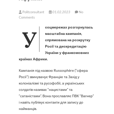
Politconsultant
01.02.2023
No
Comments
У соцмережах розгорнулась
масштабна кампанія,
спрямована на розкрутку
Росії та дискредитацію
України у франкомовних
країнах Африки.
Кампанія під назвою Russosphère (“сфера
Росії”) звинувачує Францію та Захід у
колоніалізмі та русофобії, а українських
солдатів називає “нацистами” та
“сатаністами”. Вона прославляє ПВК “Вагнер”
і навіть публікує контакти для запису до
найманців.