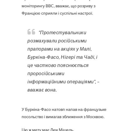
моніторингу BBC, вважає, що розриву з
Францією сприяли і суспільні настрої.
“Протестувальники
розмахували російськими
прапорами на акціях у Малі,
Буркіна-Фасо, Нігері та Чаді, і
це частково пояснюється
проросійськими
інформаційними операціями”, –
вважає вона.
У Буркіна-Фасо натовп напав на французьке
посольство і вимагав зближення з Москвою.
Цю ж мету має Люк Мішель.