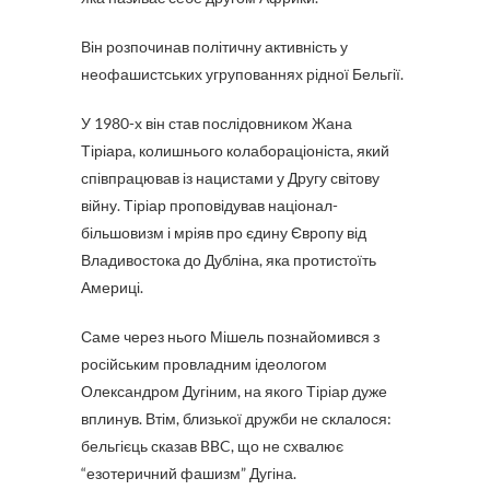
Він розпочинав політичну активність у
неофашистських угрупованнях рідної Бельгії.
У 1980-х він став послідовником Жана
Тіріара, колишнього колабораціоніста, який
співпрацював із нацистами у Другу світову
війну. Тіріар проповідував націонал-
більшовизм і мріяв про єдину Європу від
Владивостока до Дубліна, яка протистоїть
Америці.
Саме через нього Мішель познайомився з
російським провладним ідеологом
Олександром Дугіним, на якого Тіріар дуже
вплинув. Втім, близької дружби не склалося:
бельгієць сказав BBC, що не схвалює
“езотеричний фашизм” Дугіна.