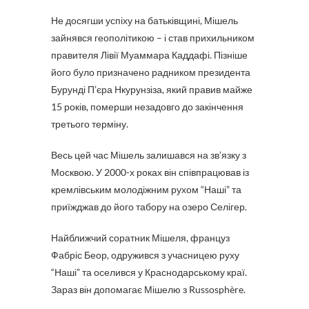
Не досягши успіху на батьківщині, Мішель
зайнявся геополітикою – і став прихильником
правителя Лівії Муаммара Каддафі. Пізніше
його було призначено радником президента
Бурунді П’єра Нкурунзіза, який правив майже
15 років, померши незадовго до закінчення
третього терміну.
Весь цей час Мішель залишався на зв’язку з
Москвою. У 2000-х роках він співпрацював із
кремлівським молодіжним рухом “Наші” та
приїжджав до його табору на озеро Селігер.
Найближчий соратник Мішеля, француз
Фабріс Беор, одружився з учасницею руху
“Наші” та оселився у Краснодарському краї.
Зараз він допомагає Мішелю з Russosphère.