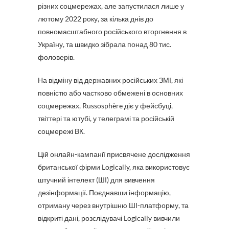
різних соцмережах, але запустилася лише у
лютому 2022 року, за кілька днів до
повномасштабного російського вторгнення в
Україну, та швидко зібрала понад 80 тис.
фоловерів.
На відміну від державних російських ЗМІ, які
повністю або частково обмежені в основних
соцмережах, Russosphère діє у фейсбуці,
твіттері та ютубі, у телеграмі та російській
соцмережі ВК.
Цій онлайн-кампанії присвячене дослідження
британської фірми Logically, яка використовує
штучний інтелект (ШІ) для вивчення
дезінформації. Поєднавши інформацію,
отриману через внутрішню ШІ-платформу, та
відкриті дані, розслідувачі Logically вивчили