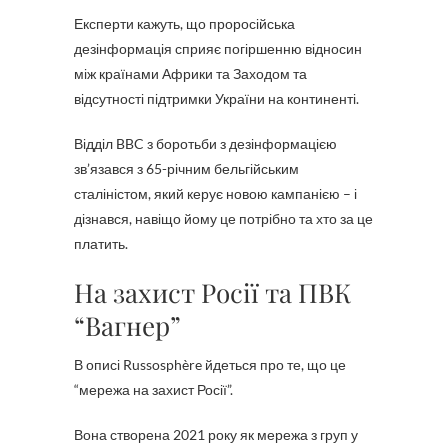
Експерти кажуть, що проросійська
дезінформація сприяє погіршенню відносин
між країнами Африки та Заходом та
відсутності підтримки України на континенті.
Відділ BBC з боротьби з дезінформацією
зв’язався з 65-річним бельгійським
сталіністом, який керує новою кампанією – і
дізнався, навіщо йому це потрібно та хто за це
платить.
На захист Росії та ПВК
“Вагнер”
В описі Russosphère йдеться про те, що це
“мережа на захист Росії”.
Вона створена 2021 року як мережа з груп у