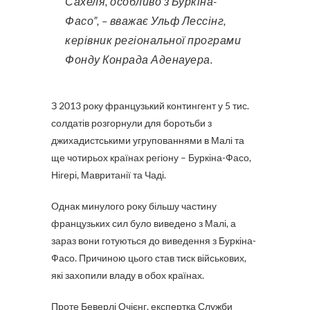
Сахеля, особливо з Буркіна-
Фасо”, – вважає Ульф Лессінг,
керівник регіональної програми
Фонду Конрада Аденауера.
З 2013 року французький контингент у 5 тис.
солдатів розгорнули для боротьби з
джихадистськими угрупованнями в Малі та
ще чотирьох країнах регіону – Буркіна-Фасо,
Нігері, Мавританії та Чаді.
Однак минулого року більшу частину
французьких сил було виведено з Малі, а
зараз вони готуються до виведення з Буркіна-
Фасо. Причиною цього став тиск військових,
які захопили владу в обох країнах.
Проте Беверлі Очієнг, експертка Служби