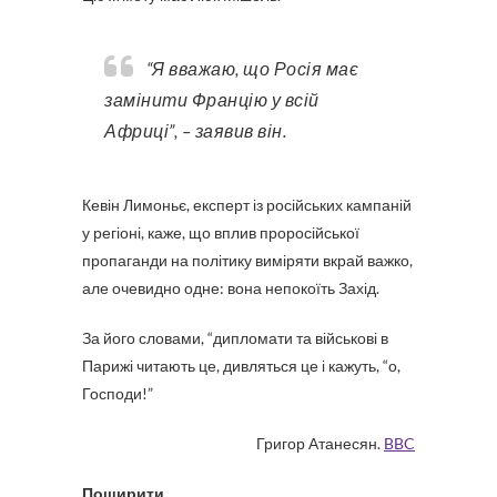
“Я вважаю, що Росія має
замінити Францію у всій
Африці”, – заявив він.
Кевін Лимоньє, експерт із російських кампаній
у регіоні, каже, що вплив проросійської
пропаганди на політику виміряти вкрай важко,
але очевидно одне: вона непокоїть Захід.
За його словами, “дипломати та військові в
Парижі читають це, дивляться це і кажуть, “о,
Господи!”
Григор Атанесян.
BBC
Поширити