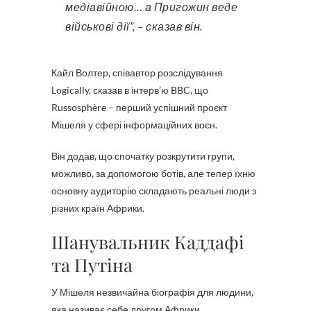
медіавійною… а Пригожин веде
військові дії”, – сказав він.
Кайл Волтер, співавтор розслідування
Logically, сказав в інтерв’ю BBC, що
Russosphère – перший успішний проєкт
Мішеля у сфері інформаційних воєн.
Він додав, що спочатку розкрутити групи,
можливо, за допомогою ботів, але тепер їхню
основну аудиторію складають реальні люди з
різних країн Африки.
Шанувальник Каддафі
та Путіна
У Мішеля незвичайна біографія для людини,
яка називає себе другом Африки.