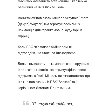
масштаб кампанії та встановили її керівника –
бельгійця на ім’я Люк Мішель.
Вони також пов’язали Мішеля з групою “Merci
[дякую] Wagner”, яка героїзує російських
найманців для франкомовної аудиторії в
Африці.
Коли BBC зв’язалася з Мішелем, він
підтвердив, що стоїть за Russosphère.
Бельгієць заявив, що кампанія спонсорується
із приватних коштів і не отримує фінансової
підтримки з Росії. Мішель також наполягав, що
ніяк не пов’язаний із ПВК “Вагнер” та її
керівником Євгеном Пригожиним.
“Я керую кібервійною,