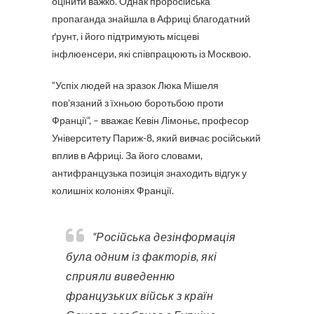
оцінити важко. Однак проросійська
пропаганда знайшла в Африці благодатний
ґрунт, і його підтримують місцеві
інфлюенсери, які співпрацюють із Москвою.
“Успіх людей на зразок Люка Мішеля
пов’язаний з їхньою боротьбою проти
Франції”, – вважає Кевін Лімоньє, професор
Університету Париж-8, який вивчає російський
вплив в Африці. За його словами,
антифранцузька позиція знаходить відгук у
колишніх колоніях Франції.
“Російська дезінформація
була одним із факторів, які
сприяли виведенню
французьких військ з країн