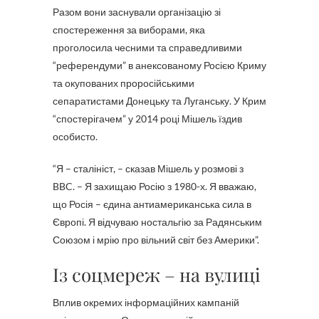
Разом вони заснували організацію зі
спостереження за виборами, яка
проголосила чесними та справедливими
“референдуми” в анексованому Росією Криму
та окупованих проросійськими
сепаратистами Донецьку та Луганську. У Крим
“спостерігачем” у 2014 році Мішель їздив
особисто.
“Я – сталініст, – сказав Мішель у розмові з
BBC. – Я захищаю Росію з 1980-х. Я вважаю,
що Росія – єдина антиамериканська сила в
Європі. Я відчуваю ностальгію за Радянським
Союзом і мрію про вільний світ без Америки”.
Із соцмереж – на вулиці
Вплив окремих інформаційних кампаній