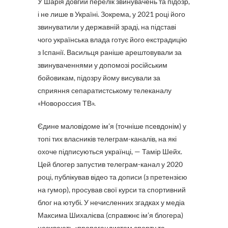
У Шарія довгий перелік звинувачень та підозр,
і не лише в Україні. Зокрема, у 2021 році його
звинуватили у державній зраді, на підставі
чого українська влада готує його екстрадицію
з Іспанії. Васильця раніше арештовували за
звинуваченнями у допомозі російським
бойовикам, підозру йому висували за
сприяння сепаратистському телеканалу
«Новороссия ТВ».
Єдине маловідоме ім’я (точніше псевдонім) у
топі тих власників телеграм-каналів, на які
охоче підписуються українці, — Тамір Шейх.
Цей блогер запустив телеграм-канал у 2020
році, публікував відео та дописи (з претензією
на гумор), просував свої курси та спортивний
блог на ютубі. У нечисленних згадках у медіа
Максима Шихалієва (справжнє ім’я блогера)
називають «пропагандистом спорту та