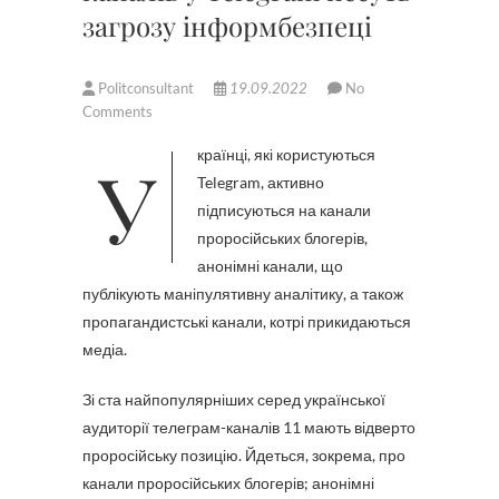
загрозу інформбезпеці
Politconsultant
19.09.2022
No
Comments
Українці, які користуються
Telegram, активно
підписуються на канали
проросійських блогерів,
анонімні канали, що
публікують маніпулятивну аналітику, а також
пропагандистські канали, котрі прикидаються
медіа.
Зі ста найпопулярніших серед української
аудиторії телеграм-каналів 11 мають відверто
проросійську позицію. Йдеться, зокрема, про
канали проросійських блогерів; анонімні