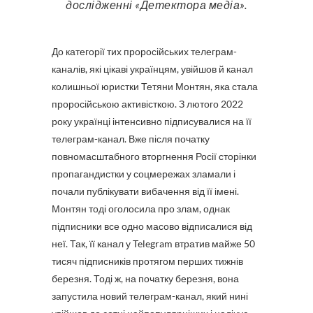
дослідженні «Детектора медіа».
До категорії тих проросійських телеграм-
каналів, які цікаві українцям, увійшов й канал
колишньої юристки Тетяни Монтян, яка стала
проросійською активісткою. З лютого 2022
року українці інтенсивно підписувалися на її
телеграм-канал. Вже після початку
повномасштабного вторгнення Росії сторінки
пропагандистки у соцмережах зламали і
почали публікувати вибачення від її імені.
Монтян тоді оголосила про злам, однак
підписники все одно масово відписалися від
неї. Так, її канал у Telegram втратив майже 50
тисяч підписників протягом перших тижнів
березня. Тоді ж, на початку березня, вона
запустила новий телеграм-канал, який нині