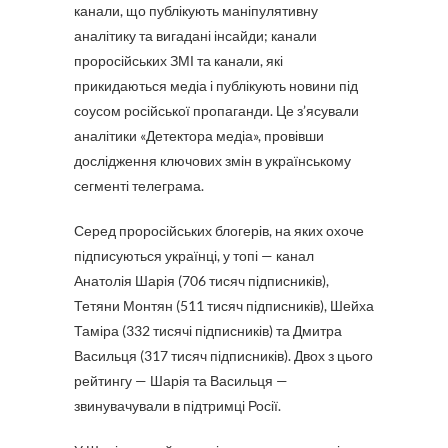
канали, що публікують маніпулятивну
аналітику та вигадані інсайди; канали
проросійських ЗМІ та канали, які
прикидаються медіа і публікують новини під
соусом російської пропаганди. Це з’ясували
аналітики «Детектора медіа», провівши
дослідження ключових змін в українському
сегменті телеграма.
Серед проросійських блогерів, на яких охоче
підписуються українці, у топі — канал
Анатолія Шарія (706 тисяч підписників),
Тетяни Монтян (511 тисяч підписників), Шейха
Таміра (332 тисячі підписників) та Дмитра
Васильця (317 тисяч підписників). Двох з цього
рейтингу — Шарія та Васильця —
звинувачували в підтримці Росії.