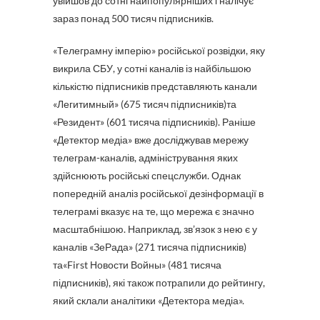
увійшов до сотні найпопулярніших і налічує
зараз понад 500 тисяч підписників.
«Телеграмну імперію» російської розвідки, яку
викрила СБУ, у сотні каналів із найбільшою
кількістю підписників представляють канали
«Легитимный» (675 тисяч підписників)та
«Резидент» (601 тисяча підписників). Раніше
«Детектор медіа» вже досліджував мережу
телеграм-каналів, адміністрування яких
здійснюють російські спецслужби. Однак
попередній аналіз російської дезінформації в
телеграмі вказує на те, що мережа є значно
масштабнішою. Наприклад, зв’язок з нею є у
каналів «ЗеРада» (271 тисяча підписників)
та«First Новости Войны» (481 тисяча
підписників), які також потрапили до рейтингу,
який склали аналітики «Детектора медіа».