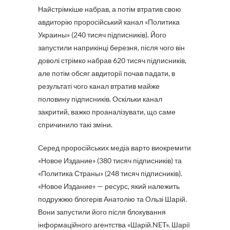
Найстрімкіше набрав, а потім втратив свою
авдиторію проросійський канал «Политика
Украины» (240 тисяч підписників). Його
запустили наприкінці березня, після чого він
доволі стрімко набрав 620 тисяч підписників,
але потім обсяг авдиторії почав падати, в
результаті чого канал втратив майже
половину підписників. Оскільки канал
закритий, важко проаналізувати, що саме
спричинило такі зміни.
Серед проросійських медіа варто виокремити
«Новое Издание» (380 тисяч підписників) та
«Политика Страны» (248 тисяч підписників).
«Новое Издание» — ресурс, який належить
подружжю блогерів Анатолію та Ользі Шарій.
Вони запустили його після блокування
інформаційного агентства «Шарій.NET». Шарії