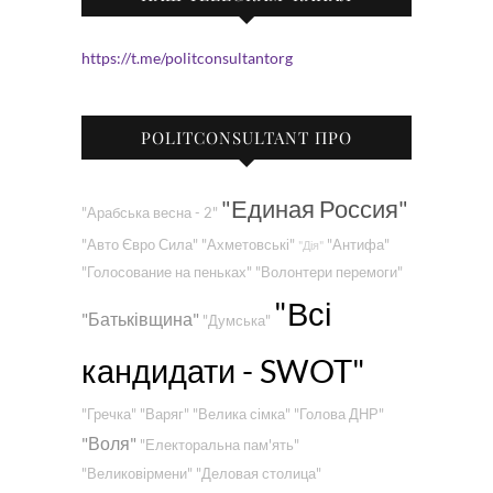
https://t.me/politconsultantorg
POLITCONSULTANT ПРО
"Единая Россия"
"Арабська весна - 2"
"Авто Євро Сила"
"Ахметовські"
"Антифа"
"Дія"
"Голосование на пеньках"
"Волонтери перемоги"
"Всі
"Батьківщина"
"Думська"
кандидати - SWOT"
"Гречка"
"Варяг"
"Велика сімка"
"Голова ДНР"
"Воля"
"Електоральна пам'ять"
"Великовірмени"
"Деловая столица"