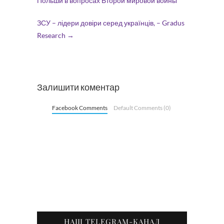
Польши в вопросах Второй мировой войны
ЗСУ – лідери довіри серед українців, – Gradus
Research
→
Залишити коментар
Facebook Comments
Default Comments (0)
НАШ TELEGRAM-КАНАЛ