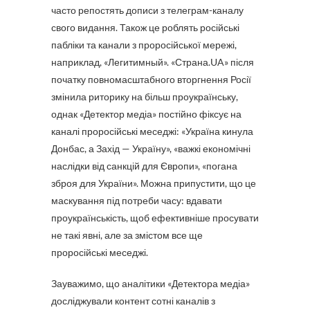
часто репостять дописи з телеграм-каналу
свого видання. Також це роблять російські
пабліки та канали з проросійської мережі,
наприклад, «Легитимный». «Страна.UA» після
початку повномасштабного вторгнення Росії
змінила риторику на більш проукраїнську,
однак «Детектор медіа» постійно фіксує на
каналі проросійські меседжі: «Україна кинула
Донбас, а Захід — Україну», «важкі економічні
наслідки від санкцій для Європи», «погана
зброя для України». Можна припустити, що це
маскування під потреби часу: вдавати
проукраїнськість, щоб ефективніше просувати
не такі явні, але за змістом все ще
проросійські меседжі.
Зауважимо, що аналітики «Детектора медіа»
досліджували контент сотні каналів з