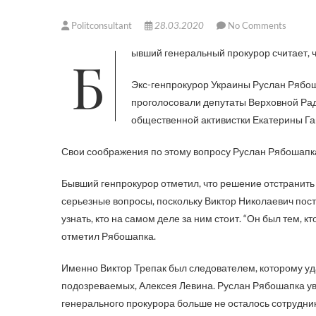
Politconsultant
28.03.2020
No Comments
Бывший генеральный прокурор считает, 
Экс-генпрокурор Украины Руслан Рябоша
проголосовали депутаты Верховной Рад
общественной активистки Екатерины Га
Свои соображения по этому вопросу Руслан Рябошапк
Бывший генпрокурор отметил, что решение отстранить
серьезные вопросы, поскольку Виктор Николаевич пост
узнать, кто на самом деле за ним стоит. “Он был тем, 
отметил Рябошапка.
Именно Виктор Трепак был следователем, которому уд
подозреваемых, Алексея Левина. Руслан Рябошапка уве
генерального прокурора больше не осталось сотрудни