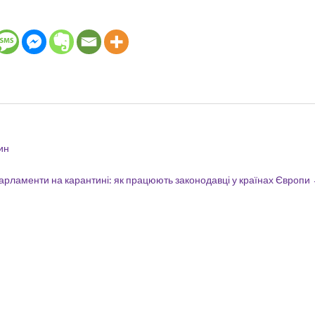
ин
арламенти на карантині: як працюють законодавці у країнах Європи