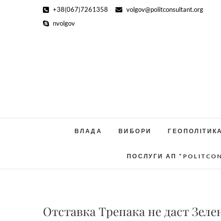
Skip
+38(067)7261358
volgov@politconsultant.org
to
nvolgov
content
ВЛАДА
ВИБОРИ
ГЕОПОЛІТИК
ПОСЛУГИ АП “POLITCO
Отставка Трепака не даст Зел