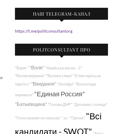
НАШ TELEGRAM-КАНАЛ
https://t.me/politconsultantorg
POLITCONSULTANT ПРО
"Воля"
"Варяг"
"Арабська весна - 2"
"Великовірмени"
"Велика сімка"
"Електоральна
ет
"Вкидання"
пам'ять"
"Антифа"
"Волонтери
"Единая Россия"
перемоги"
"Батьківщина"
"Голова ДНР"
"Деловая столица"
"Всі
"Голосование на пеньках"
"Гречка"
"Дія"
кандидати - SWOT"
"Авто