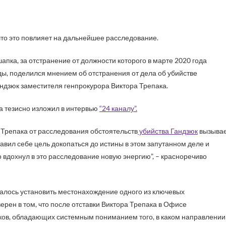
что это повлияет на дальнейшее расследование.
пка, за отстранение от должности которого в марте 2020 года
ы, поделился мнением об отстранения от дела об убийстве
ндзюк заместителя генпрокурора Виктора Трепака.
а тезисно изложил в интервью
“24 каналу”.
 Трепака от расследования обстоятельств
убийства Гандзюк
вызыва
авил себе цель докопаться до истины в этом запутанном деле и
кто вдохнул в это расследование новую энергию”, – красноречиво
алось установить местонахождение одного из ключевых
рен в том, что после отставки Виктора Трепака в Офисе
ков, обладающих системным пониманием того, в каком направлении