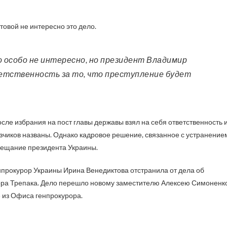
товой не интересно это дело.
тветственность за то, что преступление будет
сле избрания на пост главы державы взял на себя ответственность 
казчиков названы. Однако кадровое решение, связанное с устранение
обещание президента Украины.
нпрокурор Украины Ирина Венедиктова отстранила от дела об
тора Трепака. Дело перешло новому заместителю Алексею Симоненко
е из Офиса генпрокурора.