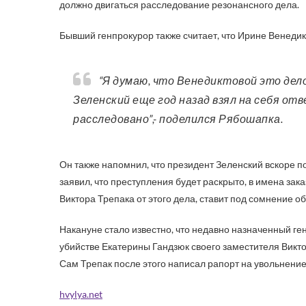
должно двигаться расследование резонансного дела.
Бывший генпрокурор также считает, что Ирине Венедик
“Я думаю, что Венедиктовой это дело особо не интересно, но президент Владимир
Зеленский еще год назад взял на себя о
расследовано”,- поделился Рябошапка.
Он также напомнил, что президент Зеленский вскоре по
заявил, что преступления будет раскрыто, в имена за
Виктора Трепака от этого дела, ставит под сомнение 
Накануне стало известно, что недавно назначенный ге
убийстве Екатерины Гандзюк своего заместителя Вик
Сам Трепак после этого написал рапорт на увольнени
hvylya.net