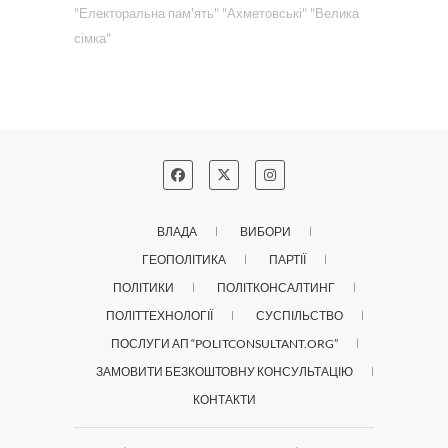
"Електоральна пам'ять"
"Ахметовські"
"Велика
сімка"
ВЛАДА
ВИБОРИ
ГЕОПОЛІТИКА
ПАРТІЇ
ПОЛІТИКИ
ПОЛІТКОНСАЛТИНГ
ПОЛІТТЕХНОЛОГІЇ
СУСПІЛЬСТВО
ПОСЛУГИ АП “POLITCONSULTANT.ORG”
ЗАМОВИТИ БЕЗКОШТОВНУ КОНСУЛЬТАЦІЮ
КОНТАКТИ