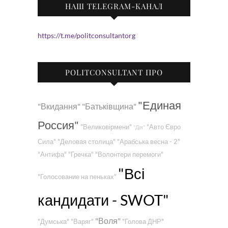
НАШ TELEGRAM-КАНАЛ
https://t.me/politconsultantorg
POLITCONSULTANT ПРО
"Единая
"Вкидання"
"Батьківщина"
Россия"
"Великовірмени"
"Авто Євро
"Дія"
Сила"
"Деловая столица"
"Арабська весна - 2"
"Антифа"
"Гречка"
"Волонтери перемоги"
"Всі
"Голосование на пеньках"
кандидати - SWOT"
"Воля"
"Думська"
"Варяг"
"Голова ДНР"