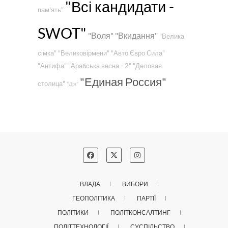
"Всі кандидати -
пам'ять"
SWOT"
"Воля"
"Вкидання"
"Велика
сімка"
"Великовірмени"
"Авто Євро Сила"
"Антифа"
"Арабська весна - 2"
"Деловая
"Единая Россия"
столица"
"Дія"
ВЛАДА
ВИБОРИ
ГЕОПОЛІТИКА
ПАРТІЇ
ПОЛІТИКИ
ПОЛІТКОНСАЛТИНГ
ПОЛІТТЕХНОЛОГІЇ
СУСПІЛЬСТВО