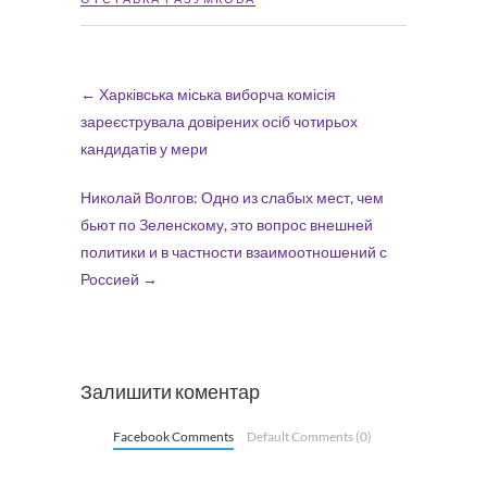
←
Харківська міська виборча комісія
зареєструвала довірених осіб чотирьох
кандидатів у мери
Николай Волгов: Одно из слабых мест, чем
бьют по Зеленскому, это вопрос внешней
политики и в частности взаимоотношений с
Россией
→
Залишити коментар
Facebook Comments
Default Comments (0)