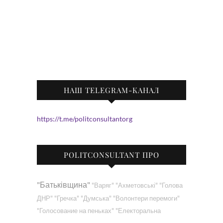
НАШ TELEGRAM-КАНАЛ
https://t.me/politconsultantorg
POLITCONSULTANT ПРО
"Батьківщина"
"Варяг"
"Ахметовські"
"Голова
ДНР"
"Гречка"
"Думська"
"Волонтери перемоги"
"Голосование на пеньках"
"Електоральна