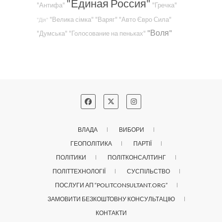
"Единая Россия"
"Антифа"
"Гречка"
"Велика сімка"
"Варяг"
"Авто Євро Сила"
"Дія"
"Воля"
"Думська"
"Голосование на пеньках"
ВЛАДА
ВИБОРИ
ГЕОПОЛІТИКА
ПАРТІЇ
ПОЛІТИКИ
ПОЛІТКОНСАЛТИНГ
ПОЛІТТЕХНОЛОГІЇ
СУСПІЛЬСТВО
ПОСЛУГИ АП “POLITCONSULTANT.ORG”
ЗАМОВИТИ БЕЗКОШТОВНУ КОНСУЛЬТАЦІЮ
КОНТАКТИ