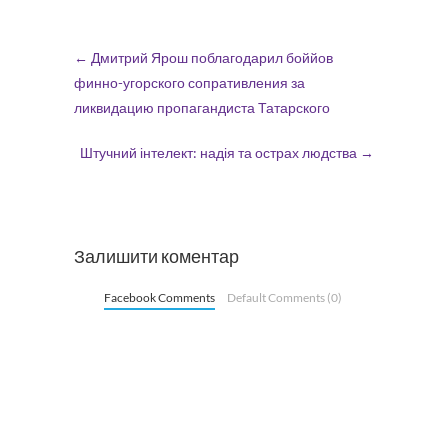
←
Дмитрий Ярош поблагодарил боййов
финно-угорского сопративления за
ликвидацию пропагандиста Татарского
Штучний інтелект: надія та острах людства
→
Залишити коментар
Facebook Comments
Default Comments (0)