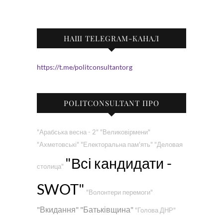
НАШ TELEGRAM-КАНАЛ
https://t.me/politconsultantorg
POLITCONSULTANT ПРО
"Арабська весна - 2"
"Великовірмени"
"Ахметовські"
"Електоральна пам'ять"
"Деловая
"Всі кандидати -
столица"
SWOT"
"Волонтери перемоги"
"Вкидання"
"Батьківщина"
"Голова ДНР"