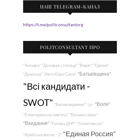
НАШ TELEGRAM-КАНАЛ
https://t.me/politconsultantorg
POLITCONSULTANT ПРО
"Антифа"
"Деловая столица"
"Варяг"
"Гречка"
"Батьківщина"
"Думська"
"Авто Євро Сила"
"Всі кандидати -
SWOT"
"Воля"
"Великовірмени"
"Дія"
"Електоральна пам'ять"
"Велика сімка"
"Вкидання"
"Голова ДНР"
"Ахметовські"
"Единая Россия"
"Арабська весна - 2"