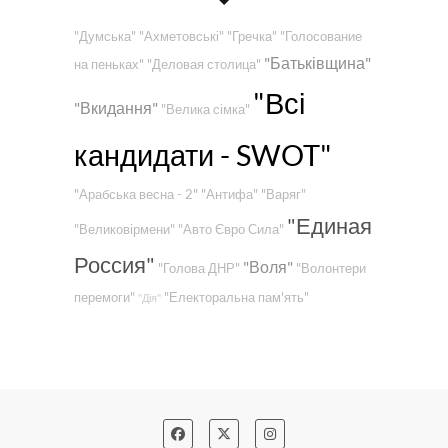
"Думська"
"Ахметовські"
"Гречка"
"Голосование
"Батьківщина"
на пеньках"
"Деловая столица"
"Всі
"Вкидання"
"Велика сімка"
кандидати - SWOT"
"Арабська весна - 2"
"Антифа"
"Варяг"
"Единая
"Великовірмени"
"Авто Євро Сила"
Россия"
"Воля"
"Голова ДНР"
"Волонтери
перемоги"
"Електоральна пам'ять"
"Дія"