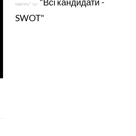
"Всі кандидати -
пам'ять"
"Дія"
SWOT"