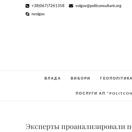
Skip
+38(067)7261358
volgov@politconsultant.org
to
nvolgov
content
ВЛАДА
ВИБОРИ
ГЕОПОЛІТИК
ПОСЛУГИ АП “POLITCO
Эксперты проанализировали пе