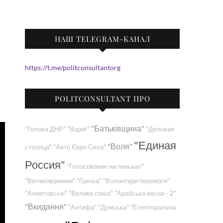
НАШ TELEGRAM-КАНАЛ
https://t.me/politconsultantorg
POLITCONSULTANT ПРО
"Батьківщина"
"Голова ДНР"
"Варяг"
"Деловая
"Единая
"Воля"
столица"
"Авто Євро Сила"
Россия"
"Голосование на пеньках"
"Великовірмени"
"Гречка"
"Волонтери перемоги"
"Ахметовські"
"Велика сімка"
"Арабська весна - 2"
"Вкидання"
"Антифа"
"Думська"
"Електоральна