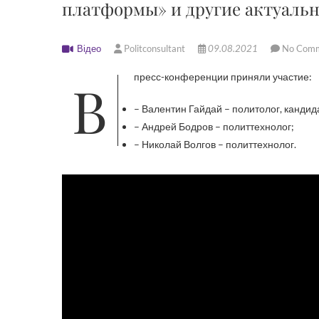
платформы» и другие актуаль
Відео
Politconsultant
09.08.2021
No Com
В пресс-конференции приняли участие:
– Валентин Гайдай – политолог, кандид
– Андрей Бодров – политтехнолог;
– Николай Волгов – политтехнолог.