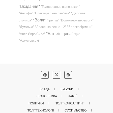
"Вкидання"
"Голосование на пеньках"
"Антифа"
"Електоральна пам'ять"
"Деловая
"Воля"
столица"
"Гречка"
"Волонтери перемоги"
"Думська"
"Арабська весна - 2"
"Великовірмени"
"Батьківщина"
"Авто Євро Сила"
"Дія"
"Ахметовські"
ВЛАДА
ВИБОРИ
ГЕОПОЛІТИКА
ПАРТІЇ
ПОЛІТИКИ
ПОЛІТКОНСАЛТИНГ
ПОЛІТТЕХНОЛОГІЇ
СУСПІЛЬСТВО