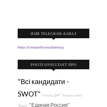
НАШ TELEGRAM-КАНАЛ
https://t.me/politconsultantorg
POLITCONSULTANT ПРО
"Всі кандидати -
SWOT"
"Голова ДНР"
"Велика сімка"
"Единая Россия"
"Варяг"