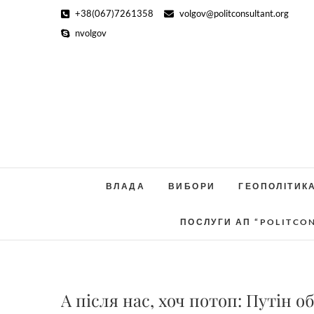
Skip
+38(067)7261358
volgov@politconsultant.org
to
nvolgov
content
ВЛАДА
ВИБОРИ
ГЕОПОЛІТИК
ПОСЛУГИ АП “POLITCO
А після нас, хоч потоп: Путін 