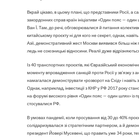
Вкрай цікаво, в цьому плані, що представники Росії, а с
закордонних справ країн ініціативи «Один пояс — оди
Ван Ї. Там, до речі, обговорювалися й питання колекти
китайському проєкту ні для кого не секрет, однак, наві
Азії, демонстративний жест Москви виявився більш ніж 
ледь не союзницькі відносини. Реалії дуже відрізняютьс
Із 40 транспортних проєктів, які Євразійський економіч
моменту впровадження санкцій проти Росії у зв’язку з 
намагалася демонструвати «розворот на Схід» і навіть за
Однак, наприклад, інвестиції з КНР у РФ 2017 року стан
на форумі високого рівня «Один пояс — один шлях» із п
стосувалися РФ.
В умовах пандемії, коли просування від 30 до 40% проєкт
солідаризувалася зі стратегічним партнером, а й демон
президент Йовері Мусевені, що править уже 34 роки, теж