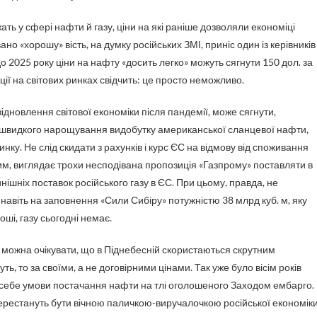
ать у сфері нафти й газу, ціни на які раніше дозволяли економіці
о «хорошу» вість, на думку російських ЗМІ, приніс один із керівників
о 2025 року ціни на нафту «досить легко» можуть сягнути 150 дол. за
ії на світових ринках свідчить: це просто неможливо.
відновлення світової економіки після пандемії, може сягнути,
ля швидкого нарощування видобутку американської сланцевої нафти,
ку. Не слід скидати з рахунків і курс ЄС на відмову від споживання
 цим, виглядає трохи несподівана пропозиція «Газпрому» поставляти в
нішніх поставок російського газу в ЄС. При цьому, правда, не
 навіть на заповнення «Сили Сибіру» потужністю 38 млрд куб. м, яку
оші, газу сьогодні немає.
ом можна очікувати, що в Піднебесній скористаються скрутним
, то за своїми, а не договірними цінами. Так уже було вісім років
я себе умови постачання нафти на тлі оголошеного Заходом ембарго.
перестануть бути вічною паличкою-виручалочкою російської економіки