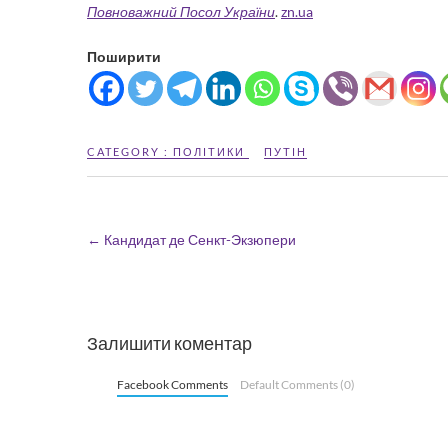
Повноважний Посол України
.
zn.ua
Поширити
CATEGORY :
ПОЛІТИКИ
ПУТІН
←
Кандидат де Сенкт-Экзюпери
Залишити коментар
Facebook Comments
Default Comments (0)