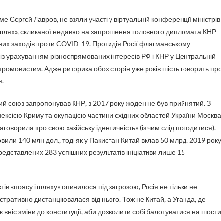
аме Сєргєй Лавров, не взяли участі у віртуальній конференції міністрів
н шлях», скликаної недавно на запрошення головного дипломата КНР
вних заходів проти COVID-19. Протидія Росії флагманському
ть із урахуванням різноспрямованих інтересів РФ і КНР у Центральній
промовистим. Адже риторика обох сторін уже років шість говорить пр
я.
ний союз запропонував КНР, з 2017 року жоден не був прийнятий. З
анексією Криму та окупацією частини східних областей України Москва
говорила про свою «азійську ідентичність» (із чим слід погодитися).
овили 140 млн дол., тоді як у Пакистан Китай вклав 50 млрд. 2019 року
редставлених 283 успішних результатів ініціативи лише 15
ів «поясу і шляху» опинилося під загрозою, Росія не тільки не
стративно дистанціювалася від нього. Тож не Китай, а Уганда, де
 вніс зміни до конституції, аби дозволити собі балотуватися на шост