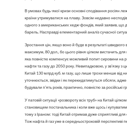
В умовах будь-якої кризи основні сподівання росіян леж
країни утримуватися на плаву. Зовсім недавно несподіван
одного з американських хедж-фондів, який заявив, що д
барель. Насправді елементарний аналіз сучасної ситуац
Зростання цін, якщо воно й буде в результаті швидкого 
максимум, 80 дол., бо цього рівня цілком вистачить д
яка повністю компенсує можливий попит сировини на рин
нафти та газу до 2050 року. Невипадковою, у зв’язку з
Китай 130 млрд куб. м газу, що лише трохи менше від ни
уточнюється, звідки і як перекидатимуться обсяги, адже
будували п’ять років, практично, повністю за російські гр
У патовій ситуації «розвороту всіх труб» на Китай цілк
становищем постачальника і коли вже щось і купуватимуть
тому з Іраном: тоді Китай отримав дуже сприятливі дл
Тож нафта й газ уже в середньостроковій перспективі 