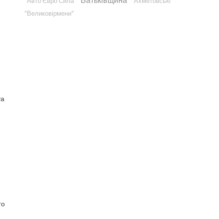
"Авто Євро Сила"
"Ахметовські"
"Великовірмени"
та
го