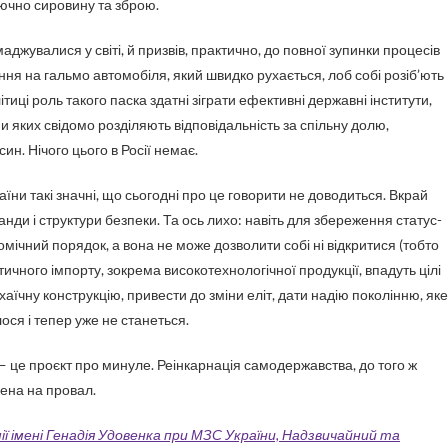
ючно сировину та зброю.
джувалися у світі, й призвів, практично, до повної зупинки процесів
ення на гальмо автомобіля, який швидко рухається, лоб собі розіб’ють
ітиці роль такого паска здатні зіграти ефективні державні інститути,
ни яких свідомо розділяють відповідальність за спільну долю,
ин. Нічого цього в Росії немає.
їни такі значні, що сьогодні про це говорити не доводиться. Вкрай
ди і структури безпеки. Та ось лихо: навіть для збереження статус-
мічний порядок, а вона не може дозволити собі ні відкритися (тобто
тичного імпорту, зокрема високотехнологічної продукції, впадуть цілі
рхаїчну конструкцію, привести до зміни еліт, дати надію поколінню, яке
ся і тепер уже не станеться.
— це проєкт про минуле. Реінкарнація самодержавства, до того ж
чена на провал.
 імені Генадія Удовенка при МЗС України, Надзвичайний та