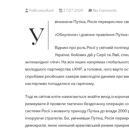
Politconsultant
27.07.2020
No Comments
Увічнюючи Путіна, Росія перекреслює св
«Обнуління» і довічне правління Путіна
Віднині про роль Росії у світовій політиц
України, бойових дій у Сирії та Лівії, 
антизахідної «ліги». На всіх інших напрямах глобально
молодшого партнерства з КНР, а головне, чого варто осте
спробами російських хакерів заволодіти даними про ва
настирливо попадатися на гарячому.
Тоді як світові еліти намагаються знайти вихід із коронав
ризикувати й провели тактично бездоганну операцію «об
системи Росії з моменту приходу Путіна до влади 2000 р
ігноруючи стратегію. Бо, увічнивши Путіна, Росія перек
демократія, якою нинішній кремлівський режим прикрив