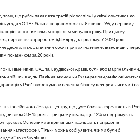
тому, що рубль падає вже третій рік поспіль і у квітні опустився до
 навіть угоди з ОПЕК більше не допомагають. Як пише DW, у першому
азів, порівняно з тим самим періодом минулого року. При цьому
., порівняно з приростом 6,8 млрд дол. рік тому. У 2020 році
ннє десятиліття. Загальний обсяг прямих іноземних інвестицій у пері
им показником за 20 років.
 Японії, Німеччини, ОАЕ та Саудівської Аравії, були або маргінальними,
 вони зійшли в нуль. Падіння економіки РФ через пандемію оцінюєтьс
дприємців у Росії вважав умови ведення бізнесу несприятливими, і вс
lup і російського Левада-Центру, що дуже близько корелюють, із Росі
людей віком 30–45 років. При цьому цікаво, що 12% їх підтримують
даря Кремля. Основними ж причинами називають погіршення
сування катастрофи». Тільки можна собі уявити, якими були б
андемії та «обнуління».