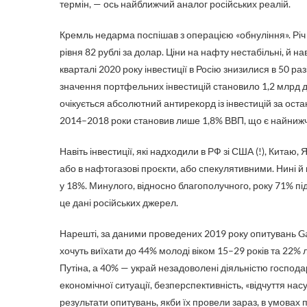
термін, — ось найближчий аналог російських реалій.
Кремль недарма поспішав з операцією «обнуління». Річ у 
рівня 82 рублі за долар. Ціни на нафту нестабільні, й
кварталі 2020 року інвестиції в Росію знизилися в 50 р
значення портфельних інвестицій становило 1,2 млрд дол
очікується абсолютний антирекорд із інвестицій за оста
2014–2018 роки становив лише 1,8% ВВП, що є найнижч
Навіть інвестиції, які надходили в РФ зі США (!), Китаю,
або в нафтогазові проєкти, або спекулятивними. Нині й
у 18%. Минулого, відносно благополучного, року 71% пі
це дані російських джерел.
Нарешті, за даними проведених 2019 року опитувань Gal
хочуть виїхати до 44% молоді віком 15–29 років та 22% 
Путіна, а 40% — украй незадоволені діяльністю госпо
економічної ситуації, безперспективність, «відчуття на
результати опитувань, якби їх провели зараз, в умовах п