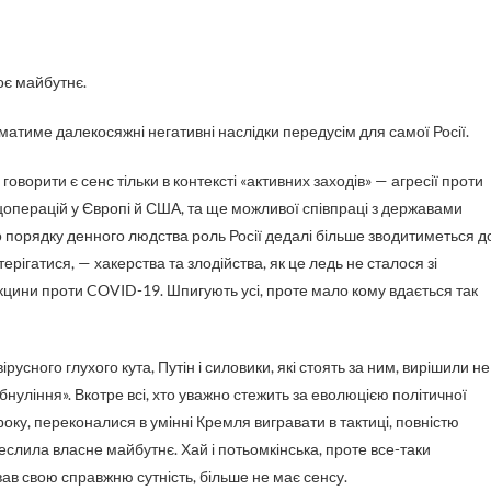
оє майбутнє.
 матиме далекосяжні негативні наслідки передусім для самої Росії.
і говорити є сенс тільки в контексті «активних заходів» — агресії проти
спецоперацій у Європі й США, та ще можливої співпраці з державами
го порядку денного людства роль Росії дедалі більше зводитиметься д
рігатися, — хакерства та злодійства, як це ледь не сталося зі
кцини проти COVID-19. Шпигують усі, проте мало кому вдається так
ірусного глухого кута, Путін і силовики, які стоять за ним, вирішили не
нуління». Вкотре всі, хто уважно стежить за еволюцією політичної
оку, переконалися в умінні Кремля вигравати в тактиці, повністю
реслила власне майбутнє. Хай і потьомкінська, проте все-таки
ав свою справжню сутність, більше не має сенсу.