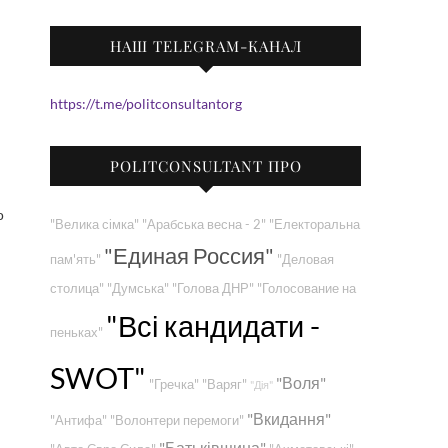
НАШ TELEGRAM-КАНАЛ
https://t.me/politconsultantorg
POLITCONSULTANT ПРО
о
"Велика сімка"
"Арабська весна - 2"
"Електоральна
"Единая Россия"
пам'ять"
"Деловая
столица"
"Думська"
"Голова ДНР"
"Голосование на
"Всі кандидати -
пеньках"
SWOT"
"Воля"
"Гречка"
"Варяг"
"Дія"
"Вкидання"
"Антифа"
"Волонтери перемоги"
"Батьківщина"