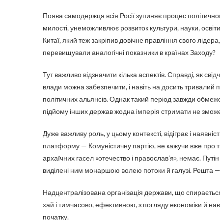
Поява самодержця всія Росії зупиняє процес політичн
милості, унеможливлює розвиток культури, науки, освіти
Китаї, який теж закріпив довічне правління свого лідер
перевищували аналогічні показники в країнах Заходу?
Тут важливо відзначити кілька аспектів. Справді, як свід
влади можна забезпечити, і навіть на досить тривалий п
політичних альянсів. Однак такий період завжди обмежени
підйому інших держав жодна імперія стримати не зможе,
Дуже важливу роль, у цьому контексті, відіграє і наявніс
платформу — Комуністичну партію, не кажучи вже про тис
архаїчних гасел «отечество і православ’я», немає. Путін
виділені ним монаршою волею потоки й галузі. Решта 
Надцентралізована організація держави, що спирається 
хай і тимчасово, ефективною, з погляду економіки й на
початку.