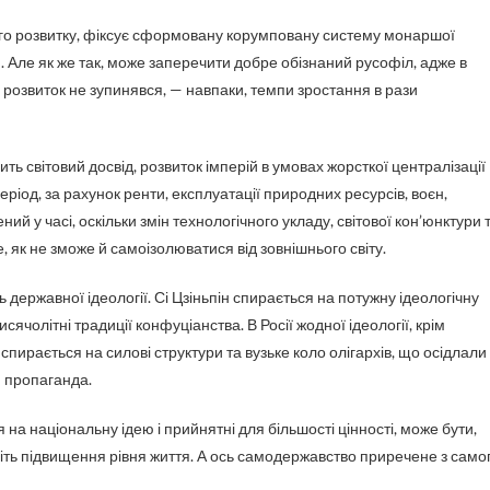
ого розвитку, фіксує сформовану корумповану систему монаршої
. Але як же так, може заперечити добре обізнаний русофіл, адже в
а, розвиток не зупинявся, — навпаки, темпи зростання в рази
чить світовий досвід, розвиток імперій в умовах жорсткої централізації
еріод, за рахунок ренти, експлуатації природних ресурсів, воєн,
й у часі, оскільки змін технологічного укладу, світової кон’юнктури 
 як не зможе й самоізолюватися від зовнішнього світу.
ть державної ідеології. Сі Цзіньпін спирається на потужну ідеологічну
ячолітні традиції конфуціанства. В Росії жодної ідеології, крім
 спирається на силові структури та вузьке коло олігархів, що осідлали
— пропаганда.
на національну ідею і прийнятні для більшості цінності, може бути,
віть підвищення рівня життя. А ось самодержавство приречене з само