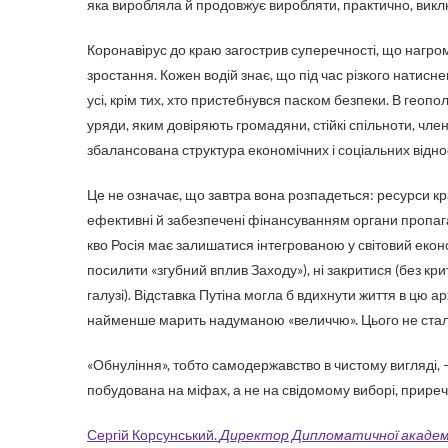
яка виробляла й продовжує виробляти, практично, викл
Коронавірус до краю загострив суперечності, що нагрома
зростання. Кожен водій знає, що під час різкого натисн
усі, крім тих, хто пристебнувся паском безпеки. В геопол
уряди, яким довіряють громадяни, стійкі спільноти, чле
збалансована структура економічних і соціальних віднос
Це не означає, що завтра вона розпадеться: ресурси кра
ефективні й забезпечені фінансуванням органи пропаган
кво Росія має залишатися інтегрованою у світовий еконо
посилити «згубний вплив Заходу»), ні закритися (без кри
галузі). Відставка Путіна могла б вдихнути життя в цю а
найменше марить надуманою «величчю». Цього не стало
«Обнуління», тобто самодержавство в чистому вигляді, 
побудована на міфах, а не на свідомому виборі, прире
Сергій Корсунський.
Директор Дипломатичної академії