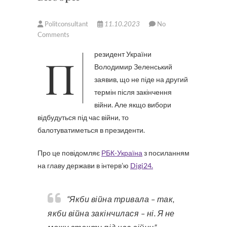
Politconsultant
11.10.2023
No
Comments
Президент України
Володимир Зеленський
заявив, що не піде на другий
термін після закінчення
війни. Але якщо вибори
відбудуться під час війни, то
балотуватиметься в президенти.
Про це повідомляє
РБК-Україна
з посиланням
на главу держави в інтерв’ю
Digi24.
“Якби війна тривала – так,
якби війна закінчилася – ні. Я не