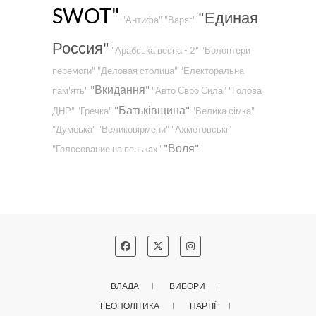
SWOT"
"Единая
"Антифа"
"Варяг"
Россия"
"Арабська весна - 2"
"Волонтери
перемоги"
"Деловая столица"
"Електоральна
"Вкидання"
пам'ять"
"Авто Євро Сила"
"Голова
"Батьківщина"
ДНР"
"Гречка"
"Велика сімка"
"Думська"
"Великовірмени"
"Ахметовські"
"Воля"
"Голосование на пеньках"
ВЛАДА
ВИБОРИ
ГЕОПОЛІТИКА
ПАРТІЇ