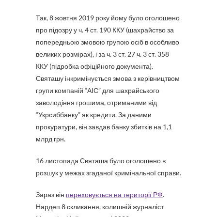
Так, 8 жовтня 2019 року йому було оголошено
про підозру у ч. 4 ст. 190 ККУ (шахрайство за
попередньою змовою групою осіб в особливо
великих розмірах), і за ч. 3 ст. 27 ч. 3 ст. 358
ККУ (підробка офіційного документа).
Святашу інкримінується змова з керівництвом
групи компаній “АІС” для шахрайського
заволодіння грошима, отриманими від
“Укрсиббанку” як кредити. За даними
прокуратури, він завдав банку збитків на 1,1
млрд грн.
16 листопада Святаша було оголошено в
розшук у межах згаданої кримінальної справи.
Зараз він
переховується на території РФ
.
Нардеп 8 скликання, колишній журналіст