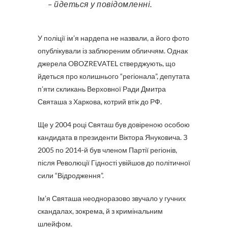
– йдеться у повідомленні.
У поліції ім’я нардепа не назвали, а його фото
опублікували із заблюреним обличчям. Однак
джерела OBOZREVATEL стверджують, що
йдеться про колишнього “регіонала”, депутата
п’яти скликань Верховної Ради Дмитра
Святаша з Харкова, котрий втік до РФ.
Ще у 2004 році Святаш був довіреною особою
кандидата в президенти Віктора Януковича. З
2005 по 2014-й був членом Партії регіонів,
після Революції Гідності увійшов до політичної
сили “Відродження”.
Ім’я Святаша неодноразово звучало у гучних
скандалах, зокрема, й з кримінальним
шлейфом.