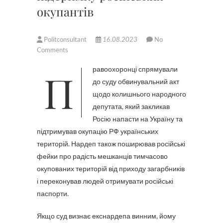
окупантів
Politconsultant
16.08.2023
No
Comments
Правоохоронці спрямували
до суду обвинувальний акт
щодо колишнього народного
депутата, який закликав
Росію напасти на Україну та
підтримував окупацію РФ українських
територій. Нардеп також поширював російські
фейки про радість мешканців тимчасово
окупованих територій від приходу загарбників
і переконував людей отримувати російські
паспорти.
Якщо суд визнає екснардепа винним, йому