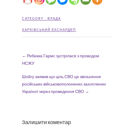
CATEGORY :
ВЛАДА
ХАРКІВСЬКИЙ ЕКСНАРДЕП
←
Ребекка Гармс зустрілася з проводом
НСЖУ
Шойгу заявив що ціль СВО це звільнення
російських військовополонених захоплених
Україної через проведення СВО
→
Залишити коментар