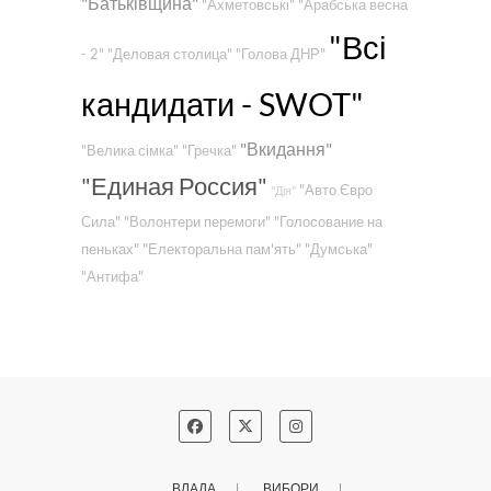
"Батьківщина"
"Ахметовські"
"Арабська весна
"Всі
- 2"
"Деловая столица"
"Голова ДНР"
кандидати - SWOT"
"Вкидання"
"Велика сімка"
"Гречка"
"Единая Россия"
"Авто Євро
"Дія"
Сила"
"Волонтери перемоги"
"Голосование на
пеньках"
"Електоральна пам'ять"
"Думська"
"Антифа"
ВЛАДА
ВИБОРИ