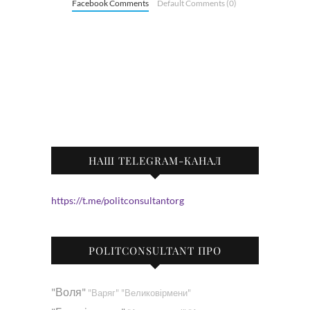
Facebook Comments
Default Comments (0)
НАШ TELEGRAM-КАНАЛ
https://t.me/politconsultantorg
POLITCONSULTANT ПРО
"Воля"
"Варяг"
"Великовірмени"