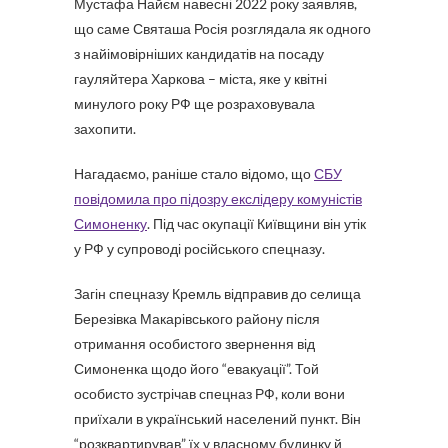
Мустафа Найєм навесні 2022 року заявляв,
що саме Святаша Росія розглядала як одного
з найімовірніших кандидатів на посаду
гауляйтера Харкова – міста, яке у квітні
минулого року РФ ще розраховувала
захопити.
Нагадаємо, раніше стало відомо, що
СБУ
повідомила про підозру екслідеру комуністів
Симоненку
. Під час окупації Київщини він утік
у РФ у супроводі російського спецназу.
Загін спецназу Кремль відправив до селища
Березівка Макарівського району після
отримання особистого звернення від
Симоненка щодо його “евакуації”. Той
особисто зустрічав спецназ РФ, коли вони
приїхали в український населений пункт. Він
“розквартирував” їх у власному будинку й