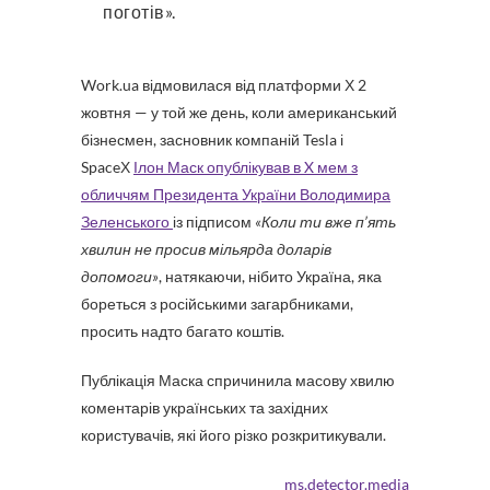
поготів».
Work.ua відмовилася від платформи Х 2
жовтня — у той же день, коли американський
бізнесмен, засновник компаній Tesla і
SpaceХ
Ілон Маск опублікував в X мем з
обличчям Президента України Володимира
Зеленського
із підписом
«Коли ти вже п’ять
хвилин не просив мільярда доларів
допомоги»
, натякаючи, нібито Україна, яка
бореться з російськими загарбниками,
просить надто багато коштів.
Публікація Маска спричинила масову хвилю
коментарів українських та західних
користувачів, які його різко розкритикували.
ms.detector.media