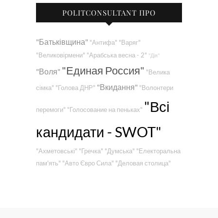
POLITCONSULTANT ПРО
"Батьківщина"
"Антифа"
"Варяг"
"Великовірмени"
"Арабська весна - 2"
"Дія"
"Единая Россия"
"Воля"
"Велика
"Вкидання"
сімка"
"Голова ДНР"
"Волонтери
"Всі
перемоги"
"Голосование на пеньках"
кандидати - SWOT"
"Ахметовські"
"Гречка"
"Думська"
"Електоральна
пам'ять"
"Авто Євро Сила"
"Деловая столица"