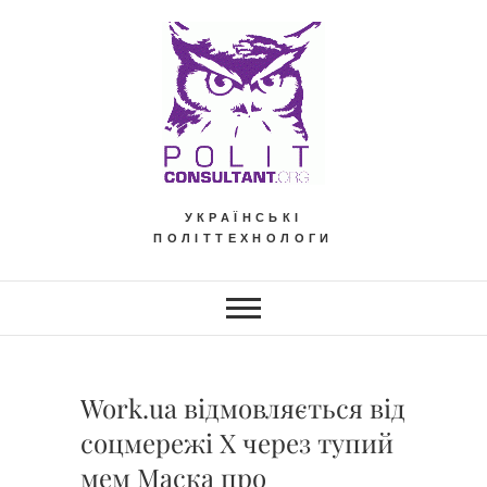
Skip
to
content
УКРАЇНСЬКІ
ПОЛІТТЕХНОЛОГИ
Work.ua відмовляється від
соцмережі Х через тупий
мем Маска про