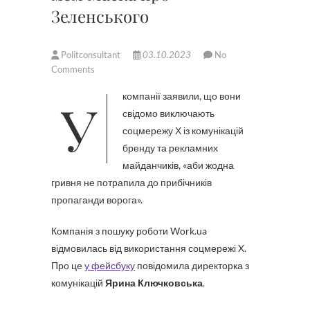
Зеленського
Politconsultant
03.10.2023
No
Comments
У компанії заявили, що вони
свідомо виключають
соцмережу Х із комунікацій
бренду та рекламних
майданчиків, «аби жодна
гривня не потрапила до прибічників
пропаганди ворога».
Компанія з пошуку роботи Work.ua
відмовилась від використання соцмережі X.
Про це
у фейсбуку
повідомила директорка з
комунікацій
Ярина Ключковська
.