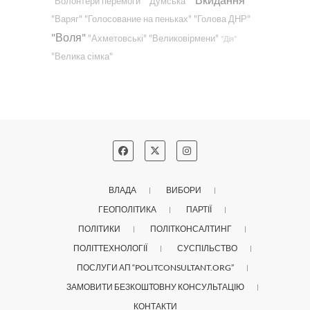
"Волонтери перемоги"
"Думська"
"Варяг"
"Голосование на пеньках"
"Голова ДНР"
"Воля"
"Ахметовські"
"Великовірмени"
"Дія"
"Велика сімка"
ВЛАДА
ВИБОРИ
ГЕОПОЛІТИКА
ПАРТІЇ
ПОЛІТИКИ
ПОЛІТКОНСАЛТИНГ
ПОЛІТТЕХНОЛОГІЇ
СУСПІЛЬСТВО
ПОСЛУГИ АП “POLITCONSULTANT.ORG”
ЗАМОВИТИ БЕЗКОШТОВНУ КОНСУЛЬТАЦІЮ
КОНТАКТИ