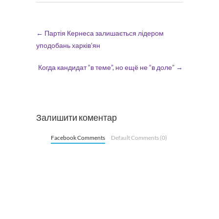
←
Партія Кернеса залишається лідером
уподобань харків’ян
Когда кандидат “в теме”, но ещё не “в доле”
→
Залишити коментар
Facebook Comments
Default Comments (0)