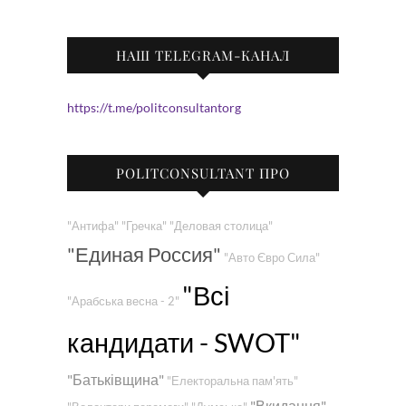
НАШ TELEGRAM-КАНАЛ
https://t.me/politconsultantorg
POLITCONSULTANT ПРО
"Антифа"
"Гречка"
"Деловая столица"
"Единая Россия"
"Авто Євро Сила"
"Всі
"Арабська весна - 2"
кандидати - SWOT"
"Батьківщина"
"Електоральна пам'ять"
"Вкидання"