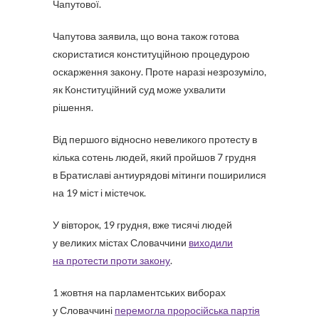
Чапутової.
Чапутова заявила, що вона також готова
скористатися конституційною процедурою
оскарження закону. Проте наразі незрозуміло,
як Конституційний суд може ухвалити
рішення.
Від першого відносно невеликого протесту в
кілька сотень людей, який пройшов 7 грудня
в Братиславі антиурядові мітинги поширилися
на 19 міст і містечок.
У вівторок, 19 грудня, вже тисячі людей
у великих містах Словаччини
виходили
на протести проти закону
.
1 жовтня на парламентських виборах
у Словаччині
перемогла проросійська партія