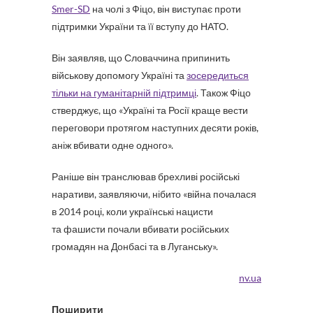
Smer-SD
на чолі з Фіцо, він виступає проти
підтримки України та її вступу до НАТО.
Він заявляв, що Словаччина припинить
військову допомогу Україні та
зосередиться
тільки на гуманітарній підтримці
. Також Фіцо
стверджує, що «Україні та Росії краще вести
переговори протягом наступних десяти років,
аніж вбивати одне одного».
Раніше він транслював брехливі російські
наративи, заявляючи, нібито «війна почалася
в 2014 році, коли українські нацисти
та фашисти почали вбивати російських
громадян на Донбасі та в Луганську».
nv.ua
Поширити