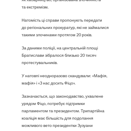
та екстремізм.
Натомість ці справи пропонують передати
до регіональних прокуратур, які не займалися
такими злочинами протягом 20 років.
За даними поліції, на центральній площі
Братислави зібралося близько 20 тисяч
протестувальників.
У натовпі неодноразово скандували: «Мафія,
мафія» і «З нас досить Фіцо».
Зазначається, що законодавство, ухвалене
урядом Фіцо, потребує підтримки
парламентом та президентом. Трипартійна
коаліція має більшість для подолання
можливого вето президентки Зузуани