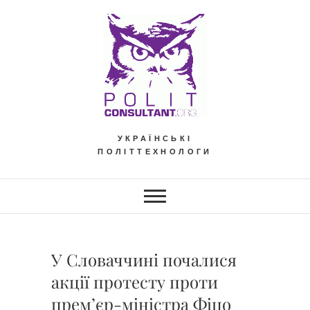
Skip
to
content
УКРАЇНСЬКІ
ПОЛІТТЕХНОЛОГИ
У Словаччині почалися
акції протесту проти
прем’єр-міністра Фіцо