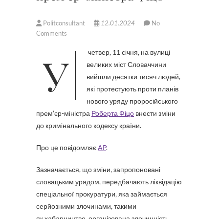
Politconsultant
12.01.2024
No
Comments
У четвер, 11 січня, на вулиці
великих міст Словаччини
вийшли десятки тисяч людей,
які протестують проти планів
нового уряду проросійського
прем’єр-міністра
Роберта Фіцо
внести зміни
до кримінального кодексу країни.
Про це повідомляє
AP
.
Зазначається, що зміни, запропоновані
словацьким урядом, передбачають ліквідацію
спеціальної прокуратури, яка займається
серйозними злочинами, такими
як хабарництво, організована злочинність