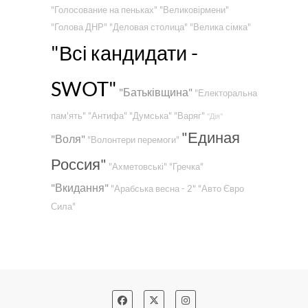
"Голосование на пеньках"
"Великовірмени"
"Голова ДНР"
"Деловая столица"
"Велика сімка"
"Всі кандидати -
SWOT"
"Батьківщина"
"Електоральна
пам'ять"
"Антифа"
"Думська"
"Варяг"
"Дія"
"Единая
"Воля"
"Волонтери перемоги"
Россия"
"Ахметовські"
"Гречка"
"Вкидання"
"Арабська весна - 2"
"Авто Євро
Сила"