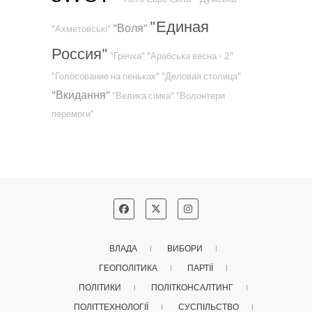
"Единая
"Воля"
"Ахметовські"
Россия"
"Гречка"
"Арабська весна - 2"
"Голосование на пеньках"
"Деловая столица"
"Вкидання"
"Велика сімка"
"Волонтери
перемоги"
ВЛАДА
ВИБОРИ
ГЕОПОЛІТИКА
ПАРТІЇ
ПОЛІТИКИ
ПОЛІТКОНСАЛТИНГ
ПОЛІТТЕХНОЛОГІЇ
СУСПІЛЬСТВО