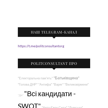
НАШ TELEGRAM-КАНАЛ
https://t.me/politconsultantorg
POLITCONSULTANT ПРО
"Батьківщина"
"Електоральна пам'ять"
"Голова ДНР"
"Антифа"
"Варяг"
"Великовірмени"
"Всі кандидати -
"Дія"
SWOT"
"Авто Євро Сила"
"Думська"