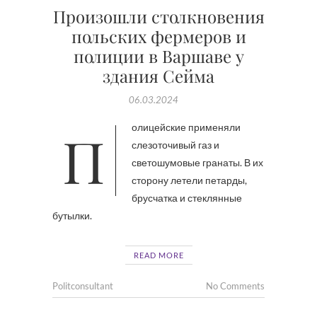
Произошли столкновения
польских фермеров и
полиции в Варшаве у
здания Сейма
06.03.2024
Полицейские применяли
слезоточивый газ и
светошумовые гранаты. В их
сторону летели петарды,
брусчатка и стеклянные
бутылки.
READ MORE
Politconsultant
No Comments