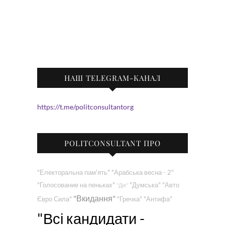
НАШ TELEGRAM-КАНАЛ
https://t.me/politconsultantorg
POLITCONSULTANT ПРО
"Електоральна пам'ять"
"Арабська весна - 2"
"Голосование на пеньках"
"Думська"
"Авто
"Дія"
"Вкидання"
Євро Сила"
"Гречка"
"Антифа"
"Всі кандидати -