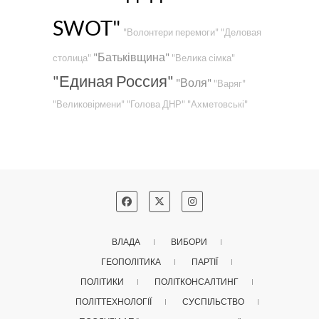
SWOT"
"Волонтери перемоги"
"Деловая
"Батьківщина"
столица"
"Велика сімка"
"Единая Россия"
"Воля"
"Варяг"
"Великовірмени"
"Голова ДНР"
"Ахметовські"
ВЛАДА
ВИБОРИ
ГЕОПОЛІТИКА
ПАРТІЇ
ПОЛІТИКИ
ПОЛІТКОНСАЛТИНГ
ПОЛІТТЕХНОЛОГІЇ
СУСПІЛЬСТВО