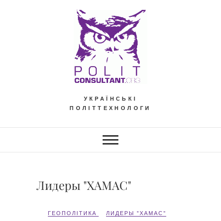
Skip
to
content
УКРАЇНСЬКІ
ПОЛІТТЕХНОЛОГИ
Лидеры "ХАМАС"
ГЕОПОЛІТИКА
ЛИДЕРЫ "ХАМАС"