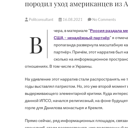
породил уход американцев из 
Politconsultant
16.08.2021
No Comments
Вчера, в материале “
Россия раздала ме
США – ненадёжный партнёр
” я отмеч
пропаганда развернула масштабную ка
партнёр». Причём, этот нарратив был н
сколько на информационное пространст
отношениях. В том числе и Украины.
На удивление этот нарратив стали распространять не то
годы выставлял патриотом. Но, это уже второй момент 
выдерживающего элементарной критики. Куда интересн
данной ИПСО, начался религиозный, на фоне будущего 
горле для Данилова монастыря и Кремля.
Прямо сейчас, ряд информационных площадок, связан
спецслужб, стали распространять уже подстроенный под 