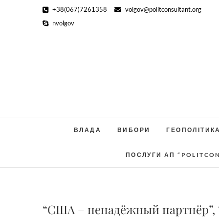
Skip
+38(067)7261358
volgov@politconsultant.org
to
nvolgov
content
ВЛАДА
ВИБОРИ
ГЕОПОЛІТИК
ПОСЛУГИ АП “POLITCO
“США – ненадёжный партнёр”,