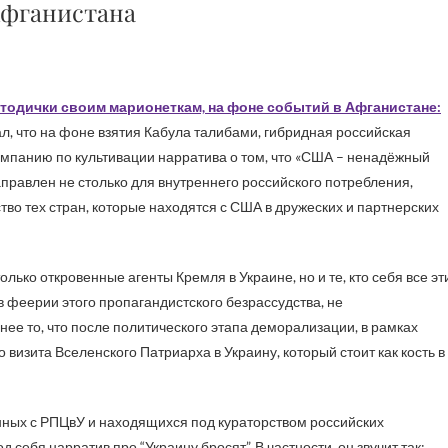
Афганистана
тодички своим марионеткам, на фоне событий в Афганистане:
ал, что на фоне взятия Кабула талибами, гибридная российская
мпанию по культивации нарратива о том, что «США – ненадёжный
аправлен не столько для внутреннего российского потребления,
во тех стран, которые находятся с США в дружеских и партнерских
лько откровенные агенты Кремля в Украине, но и те, кто себя все эт
в феерии этого пропагандистского безрассудства, не
ее то, что после политического этапа деморализации, в рамках
визита Вселенского Патриарха в Украину, который стоит как кость в
ных с РПЦвУ и находящихся под кураторством российских
себя нарратив про “Украину бросят”. В частности, он звучит так: