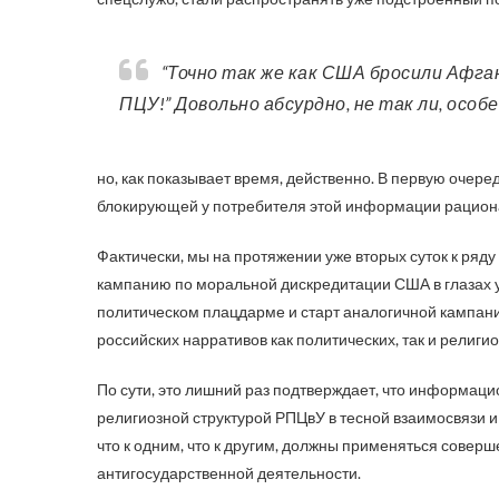
“Точно так же как США бросили Афганистан, США бросят Варфоломея, а тот бросит
ПЦУ!” Довольно абсурдно, не так ли, осо
но, как показывает время, действенно. В первую очер
блокирующей у потребителя этой информации рациона
Фактически, мы на протяжении уже вторых суток к р
кампанию по моральной дискредитации США в глазах у
политическом плацдарме и старт аналогичной кампании
российских нарративов как политических, так и религио
По сути, это лишний раз подтверждает, что информац
религиозной структурой РПЦвУ в тесной взаимосвязи и
что к одним, что к другим, должны применяться сове
антигосударственной деятельности.