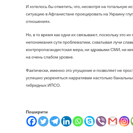
И хотелось бы отметить, что, несмотря на тотальную 
ситуацию в Афганистане проецировать на Украину глуп
отношениях.
Но, в то время как одни их связывают, поскольку это и
непонимания сути проблематики, схватывая лучи славы
контрпропагандистская мера, ни здравыми СМИ, ни кем-
на очень слабом уровне.
Фактически, именно это упущение и позволяет не прос
успешно укореняться нарративам настолько банальных
гибридных ИПСО.
Поширити