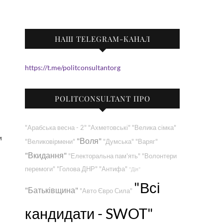
НАШ TELEGRAM-КАНАЛ
https://t.me/politconsultantorg
POLITCONSULTANT ПРО
"Арабська весна - 2"
"Ахметовські"
"Велика сімка"
и
"Воля"
"Великовірмени"
"Думська"
"Варяг"
"Вкидання"
"Електоральна пам'ять"
"Волонтери
перемоги"
"Голова ДНР"
"Антифа"
"Дія"
"Всі
"Батьківщина"
"Авто Євро Сила"
кандидати - SWOT"