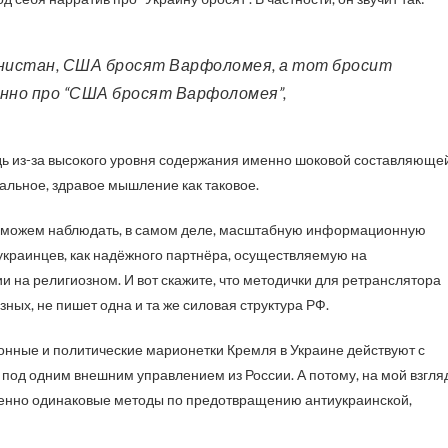
бенно про “США бросят Варфоломея”,
едь из-за высокого уровня содержания именно шоковой составляющей
льное, здравое мышление как таковое.
яду можем наблюдать, в самом деле, масштабную информационную
краинцев, как надёжного партнёра, осуществляемую на
 на религиозном. И вот скажите, что методички для ретранслятора
зных, не пишет одна и та же силовая структура РФ.
ионные и политические марионетки Кремля в Украине действуют с
 под одним внешним управлением из России. А потому, на мой взгля
ршенно одинаковые методы по предотвращению антиукраинской,