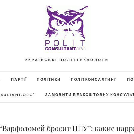
УКРАЇНСЬКІ ПОЛІТТЕХНОЛОГИ
А
ПАРТІЇ
ПОЛІТИКИ
ПОЛІТКОНСАЛТИНГ
ПО
NSULTANT.ORG”
ЗАМОВИТИ БЕЗКОШТОВНУ КОНСУЛЬ
 “Варфоломей бросит ПЦУ”: какие нар