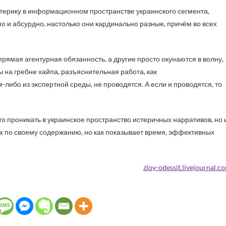
истерику в информационном пространстве украинского сегмента,
о и абсурдно, настолько они кардинально разные, причём во всех
х прямая агентурная обязанность, а другие просто окунаются в волну,
 на гребне хайпа, разъяснительная работа, как
либо из экспертной среды, не проводятся. А если и проводятся, то
то проникать в украинское пространство истеричных нарративов, но 
 по своему содержанию, но как показывает время, эффективных
zloy-odessit.livejournal.c