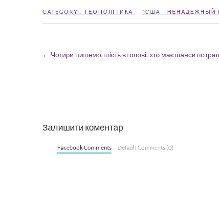
CATEGORY :
ГЕОПОЛІТИКА
"США - НЕНАДЁЖНЫЙ 
←
Чотири пишемо, шість в голові: хто має шанси потра
Залишити коментар
Facebook Comments
Default Comments (0)