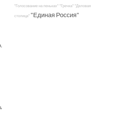
"Голосование на пеньках"
"Гречка"
"Деловая
"Единая Россия"
столица"
,
д,