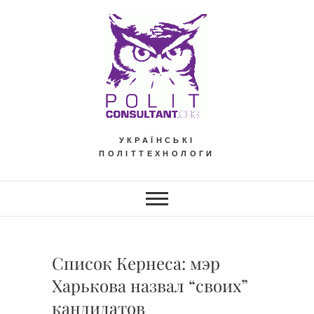
Skip
to
content
УКРАЇНСЬКІ
ПОЛІТТЕХНОЛОГИ
Список Кернеса: мэр
Харькова назвал “своих”
кандидатов