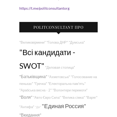
https://t.me/politconsultantorg
POLITCONSULTANT ПРО
"Великовірмени"
"Голова ДНР"
"Думська"
"Всі кандидати -
SWOT"
"Деловая столица"
"Батьківщина"
"Ахметовські"
"Голосование на
пеньках"
"Гречка"
"Електоральна пам'ять"
"Арабська весна - 2"
"Волонтери перемоги"
"Воля"
"Авто Євро Сила"
"Велика сімка"
"Варяг"
"Единая Россия"
"Антифа"
"Дія"
"Вкидання"