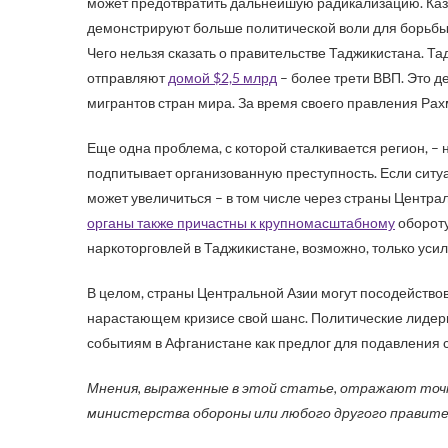
может предотвратить дальнейшую радикализацию. Каз
демонстрируют больше политической воли для борьбы
Чего нельзя сказать о правительстве Таджикистана. Та
отправляют
домой $2,5 млрд
– более трети ВВП. Это д
мигрантов стран мира. За время своего правления Рахм
Еще одна проблема, с которой сталкивается регион, – 
подпитывает организованную преступность. Если ситу
может увеличиться – в том числе через страны Центра
органы также причастны к крупномасштабному
обороту
наркоторговлей в Таджикистане, возможно, только уси
В целом, страны Центральной Азии могут посодействов
нарастающем кризисе свой шанс. Политические лидер
событиям в Афганистане как предлог для подавления 
Мнения, выраженные в этой статье, отражают точк
министерства обороны или любого другого правит