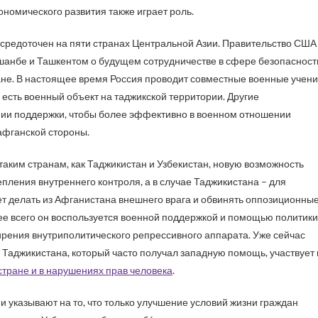
ономического развития также играет роль.
осредоточен на пяти странах Центральной Азии. Правительство США
шанбе и Ташкентом о будущем сотрудничестве в сфере безопасност
ане. В настоящее время Россия проводит совместные военные учен
я есть военный объект на таджикской территории. Другие
нии поддержки, чтобы более эффективно в военном отношении
афганской стороны.
ким странам, как Таджикистан и Узбекистан, новую возможность
ления внутреннего контроля, а в случае Таджикистана – для
дет делать из Афганистана внешнего врага и обвинять оппозиционны
рее всего он воспользуется военной поддержкой и помощью политики
ширения внутриполитического репрессивного аппарата. Уже сейчас
Таджикистана, который часто получал западную помощь, участвует 
стране и в нарушениях прав человека
.
 указывают на то, что только улучшение условий жизни граждан