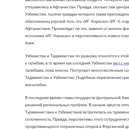
отправились в Афганистан. Правда, сколько там центра
Узбекистан, тысячи граждан которого также присоедини
обеспокоены угрозой того, что «ИГ-Хорасан» (ИГ-Х, о
Афганистане. Произойдет ли это, зависит от многих ф
источники «ИГ-Хорасан» и перспективность нового по
Азии.
Узбекистан и Таджикистан по-разному относятся к это
к талибам, в то время как соседний Узбекистан
вел с н
талибами, пока неясно. Поступают многочисленные со
Таджикистан и Узбекистан. Подобные пересечения грани
масштабах.
В последнее время главы государств Центральной Аз
решений региональных проблем. В начале августа пять
Туркменистана и Узбекистана) встретились на туркме
сплоченность. Правда, перспективы этого сотрудничес
продолжающихся пограничных споров в Ферганской дол