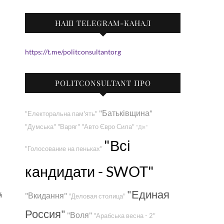
НАШ TELEGRAM-КАНАЛ
https://t.me/politconsultantorg
POLITCONSULTANT ПРО
"Батьківщина"
"Електоральна пам'ять"
"Думська"
"Варяг"
"Авто Євро Сила"
"Дія"
"Всі
"Голосование на пеньках"
кандидати - SWOT"
"Единая
й
"Вкидання"
"Деловая столица"
Россия"
"Воля"
"Арабська весна - 2"