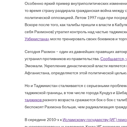
Особенно яркий пример внутриполитических изменений
то время страну раздирала гражданская война между 
политической оппозицией. Летом 1997 года при посред
Вскоре после того, как талибы пришли к власти в Кабу
себя Рахмонов) утратил контроль над частью таджикски
Узбекистана»
могло тренировать своих боевиков и торг
Сегодня Рахмон – один из давнейших правящих автокра
устранил противников из правительства.
Сообщается, ч
Эмомали. Укрепление династической власти является 
Афганистана, определяются этой политической целью
Но и Таджикистан сталкивается с серьезными проблем
таджикской границы, в том числе города Кундуз и Шиба
таджиков
разного возраста сражаются бок о бок с тал
беспокоят Рахмона больше, чем радикализация граждан
В середине 2010-х к
Исламскому государству (ИГ) прис
высокопоставленных силовиков. Когда ИГ потеряло сво