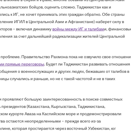
льноазиатских бойцов, оценить сложно. Таджикистан как и
лись к ИГ, не хочет принимать этих граждан обратно. Обе страны
тделение ИГИЛ в Центральной Азии и Афганистане) наберет силу в
акторов – включая динамику
войны между ИГ и талибам
и, финансовы
коления за счет дальнейшей радикализации жителей Центральной
й проблеме. Правительство Рахмона пока не озвучило свое отношени
ими прямые переговоры
. Будет ли Таджикистан развивать отношения
общения о военнослужащих и других людях, бежавших от талибов в
цы случались и раньше, но не с такой частотой и не в таких
ии проявляют большую заинтересованность в поиске совместных
 президентов (Казахстана, Кыргызстана, Таджикистана,
нском курорте Аваза на Каспийском море и продемонстрировали
тва остаются неопределенными – прежде всего из-за
ине, которая простирается через восточный Узбекистан, юг