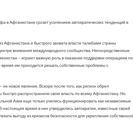
з Афганистана и быстрого захвата власти талибами страны
 центре внимания международного сообщества. Непосредственные
кменистан – играют важную роль в оказании поддержки операциям по
е время им приходится решать собственные проблемы с
 не новое явление. Вскоре после того, как регион обрел
бы быстро распространили свою власть по всему Афганистану. Но
ральной Азии еще только учились функционировать как независимые
В настоящее время в них утвердились автократии, известные своей
екать выгоду из кризисов безопасности для укрепления собственно