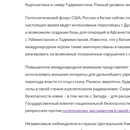
Кыргызстана и север Таджикистана. Разный уровень эк
Геополитический фокус США, России и Китая сейчас с
настоящее время ведет интенсивные переговоры с Ду
и возможном создании базы для операций в Афганист
с Узбекистаном и Таджикистаном. Известно, что у Кита
международные игроки также заинтересованы в оказа
реагировать на возможные пограничные нарушения с 
Повышенное международное внимание представляет та
использовать внешние интересы для дальнейшего укреп
перехода власти от отца к сыну. Рахмон, вероятно, бу
силы в своей стране в религиозном радикализме. Ско
безопасности извне – в том числе с Запада – для рас
Государственный комитет национальной безопасности 
репрессиях против
политических диссидентов в своей 
Независимые наблюдатели в странах Центральной Азии