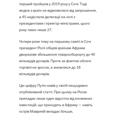
перший пройшов у 2019 році у Сочі. Тоді
жодна з країн не відмовилася від запрошення,
а 45 надіслали делегації на чолі з
президентами і прем’єр-міністрами, цього
року таких лише 27.
Чотири роки тому на першому саміті в Сочі
президент Росії обіцяв країнам Африки
дворазове збільшення товарооборорту до 40
мільярдів доларів. Проте за фактом обсяги
торгівлі не зросли, а знизилися до 18
мільярдів доларів.
Цю цифру Путін навів у своїй нещодавно
опублікованій статті. При цьому на Росію
припадає лише один відсоток від іноземних
інвестицій, що приходять в Африку — навіть
острів Маврикій вкладає більше,