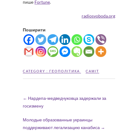
пише
Fortune
.
radiosvoboda.org
Поширити
CATEGORY :
ГЕОПОЛІТИКА
САМІТ
←
Нардепа-медведчуковца задержали за
госизмену
Молодые образованные украинцы
поддерживают легализацию канабиса
→