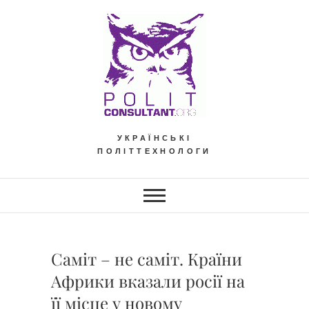
Skip
to
content
УКРАЇНСЬКІ
ПОЛІТТЕХНОЛОГИ
Саміт – не саміт. Країни
Африки вказали росії на
її місце у новому