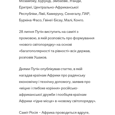
Мозамбіку, Бурунді, Зімбабве, Уганди,
Еритреї, Центрально-Африканської
Республіки, Лівії, Камеруну, Сенегалу, ПАР,
Буркіна-Фасо, Гвінеї-Бісау, Малі, Конго.
28 липня Путін виступить на саміті з
промовою, в якій розповість про формування
«нового світопорядку» на основі
«багатополярності та рівності» всіх держав,
розповів Ушаков.
Днями Путін опублікував статтю, в якій
нагадав країнам Африки про радянську
економічну і технічну допомогу, заявив про
«міцне і глибоке коріння» російсько-
африканської дружби і пообіцяв країнам
Африки «гідне місце» в «новому світопорядку».
Саміт Росія – Африка проводиться вдруге,