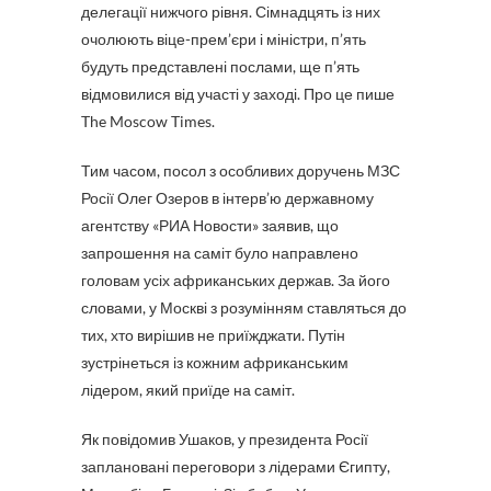
делегації нижчого рівня. Сімнадцять із них
очолюють віце-прем’єри і міністри, п’ять
будуть представлені послами, ще п’ять
відмовилися від участі у заході. Про це пише
The Moscow Times.
Тим часом, посол з особливих доручень МЗС
Росії Олег Озеров в інтерв’ю державному
агентству «РИА Новости» заявив, що
запрошення на саміт було направлено
головам усіх африканських держав. За його
словами, у Москві з розумінням ставляться до
тих, хто вирішив не приїжджати. Путін
зустрінеться із кожним африканським
лідером, який приїде на саміт.
Як повідомив Ушаков, у президента Росії
заплановані переговори з лідерами Єгипту,