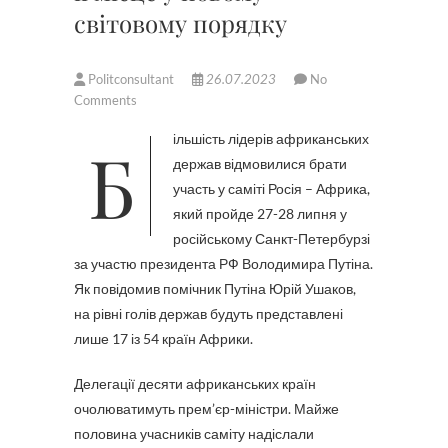
світовому порядку
Politconsultant
26.07.2023
No
Comments
Більшість лідерів африканських
держав відмовилися брати
участь у саміті Росія – Африка,
який пройде 27-28 липня у
російському Санкт-Петербурзі
за участю президента РФ Володимира Путіна.
Як повідомив помічник Путіна Юрій Ушаков,
на рівні голів держав будуть представлені
лише 17 із 54 країн Африки.
Делегації десяти африканських країн
очолюватимуть прем’єр-міністри. Майже
половина учасників саміту надіслали