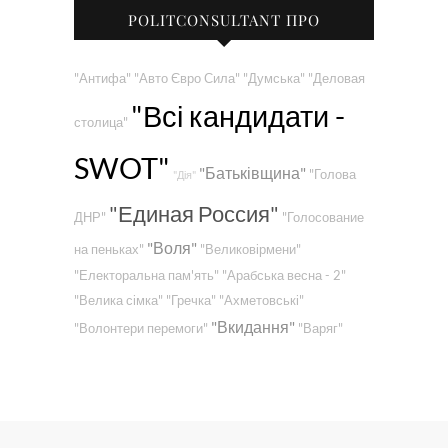
POLITCONSULTANT ПРО
"Антифа"
"Авто Євро Сила"
"Думська"
"Деловая
"Всі кандидати -
столица"
SWOT"
"Батьківщина"
"Голова
"Дія"
"Единая Россия"
ДНР"
"Голосование
"Воля"
на пеньках"
"Великовірмени"
"Електоральна пам'ять"
"Арабська весна - 2"
"Велика сімка"
"Гречка"
"Ахметовські"
"Вкидання"
"Волонтери перемоги"
"Варяг"