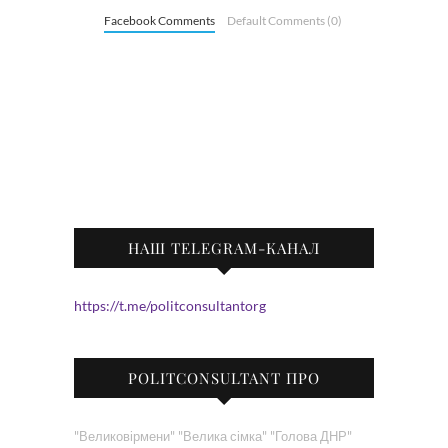
Facebook Comments
Default Comments (0)
НАШ TELEGRAM-КАНАЛ
https://t.me/politconsultantorg
POLITCONSULTANT ПРО
"Великовірмени"
"Велика сімка"
"Голова ДНР"