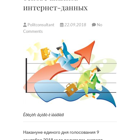
интернет-данных
Politconsultant
22.09.2018
No
Comments
Êðèçèñ: âçëåò è ïàäåíèå
Накануне единого дня голосования 9
сентября 2018 года политолог, эксперт