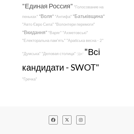
"Единая Россия"
"Голосование на
"Воля"
"Батьківщина"
пеньках"
"Антифа"
"Авто Євро Сила"
"Волонтери перемоги"
"Вкидання"
"Варяг"
"Ахметовські"
"Електоральна пам'ять"
"Арабська весна - 2"
"Всі
"Думська"
"Деловая столица"
"Дія"
кандидати - SWOT"
"Гречка"