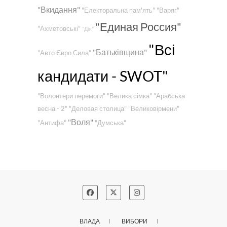
"Вкидання"
"Електоральна пам'ять"
"Варяг"
"Единая Россия"
"Ахметовські"
"Дія"
"Всі
"Батьківщина"
"Авто Євро Сила"
кандидати - SWOT"
"Волонтери перемоги"
"Велика сімка"
"Арабська
весна - 2"
"Деловая столица"
"Великовірмени"
"Воля"
"Антифа"
"Думська"
ВЛАДА
ВИБОРИ