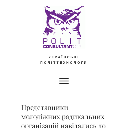
Skip
to
content
УКРАЇНСЬКІ
ПОЛІТТЕХНОЛОГИ
Представники
молодіжних радикальних
організацій навідались до