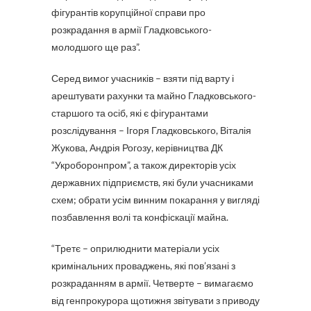
фігурантів корупційної справи про
розкрадання в армії Гладковського-
молодшого ще раз”.
Серед вимог учасників – взяти під варту і
арештувати рахунки та майно Гладковського-
старшого та осіб, які є фігурантами
розслідування – Ігоря Гладковського, Віталія
Жукова, Андрія Рогозу, керівництва ДК
“Укроборонпром”, а також директорів усіх
державних підприємств, які були учасниками
схем; обрати усім винним покарання у вигляді
позбавлення волі та конфіскації майна.
“Третє – оприлюднити матеріали усіх
кримінальних проваджень, які пов’язані з
розкраданням в армії. Четверте – вимагаємо
від генпрокурора щотижня звітувати з приводу