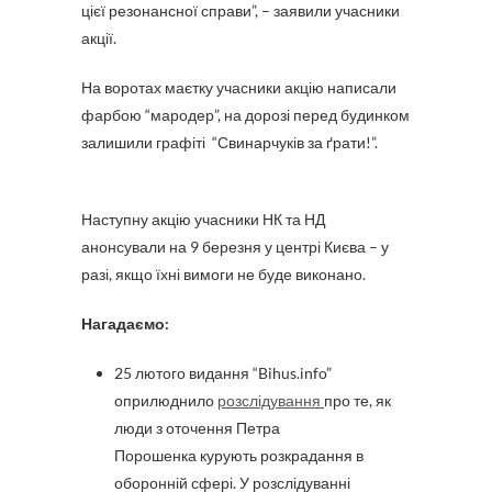
цієї резонансної справи”, – заявили учасники
акції.
На воротах маєтку учасники акцію написали
фарбою “мародер”, на дорозі перед будинком
залишили графіті “Свинарчуків за ґрати!”.
Наступну акцію учасники НК та НД
анонсували на 9 березня у центрі Києва – у
разі, якщо їхні вимоги не буде виконано.
Нагадаємо:
25 лютого видання “Bihus.info”
оприлюднило
розслідування
про те, як
люди з оточення Петра
Порошенка курують розкрадання в
оборонній сфері. У розслідуванні