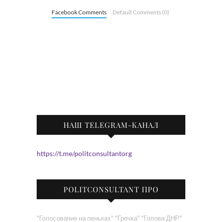
Facebook Comments
Default Comments (0)
НАШ TELEGRAM-КАНАЛ
https://t.me/politconsultantorg
POLITCONSULTANT ПРО
"Голосование на пеньках"
"Гречка"
"Голова ДНР"