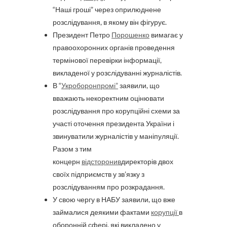
“Наші гроші” через оприлюднене
розслідування, в якому він фігурує.
Президент Петро
Порошенко
вимагає у
правоохоронних органів проведення
термінової перевірки інформації,
викладеної у розслідуванні журналістів.
В “
Укроборонпромі”
заявили, що
вважають некоректним оцінювати
розслідування про корупційні схеми за
участі оточення президента України і
звинуватили журналістів у маніпуляції.
Разом з тим
концерн
відсторонив
директорів двох
своїх підприємств у зв’язку з
розслідуванням про розкрадання.
У свою чергу в НАБУ заявили, що вже
займалися деякими фактами
корупції
в
оборонній сфері, які викладено у