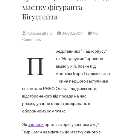
маєтку фігуранта
Бігусгейта
Politconsultant
04.03.2019
No
Comments
Представники “Нацкорпусу”
та “Нацдружин” провели
акцію у н.п. Козин під
маєтком Ігоря Гладковського
– сина першого заступника
секретаря РНБО Олега Гладковського,
відстороненого від посади на час
розслідування фактів розкрадань в
оборонному комплексі.
Як
заявили
організатори, учасники акції
“вирішили навідатись до маєтку одного з