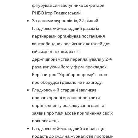
фігурував син заступника секретаря
РНБО Ігор Гладковський.
За даними журналістів, 22-річний
Гладковський-молодший разом із
партнерами організував постачання
контрабандних російських деталей для
військової техніки, за які
держпідприємства переплачували у 2-4
рази, купуючи його у фірм-прокладок.
Керівництво “Укроборонпрому” знало
про оборудки і давало на них згоду.
Гладковський
-старший закликав
правоохоронні органи перевірити
оприлюднені у розслідуванні дані та
заявив про тимчасове припинення своїх
повноважень.
Гладковський-молодший заявив, що
подасть
до суду
на журналістів програми