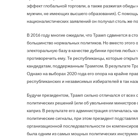
эффект глобальной торговли, а также разжигая обиды
мужчин, не имеющих высшего образования). С помощью
националистических заявлений он получал столь же п
В 2016 году многие ожидали, что Трамп сдвинется в ст
большинство нормальных политиков. Но вместо этого 
электоральную базу в качестве дубинки против любых 
противоречить ему. Те республиканцы, которые открыт
кандидатам, поддержанным Трампом. В результате Тра
Однако на выборах 2020 года его опора на крайне пра
республиканских и независимых избирателей в так на
Будучи президентом, Трамп сильно отличался от всех 
политических решений (или об увольнении министров св
каприз. В результате его администрация отличалась ч
политические сигналы, при этом президент подставлял
организационной последовательности он компенсиров
была одним из самых мощных политических инструмен