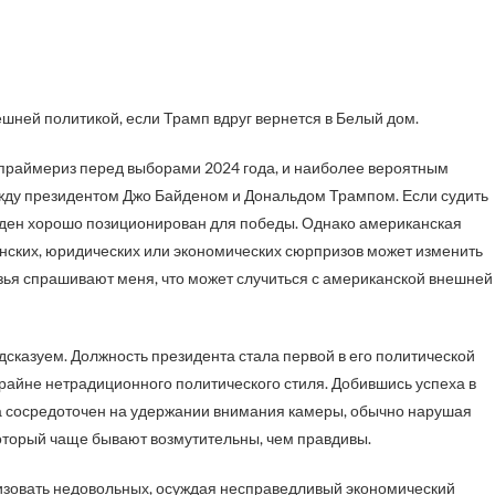
ешней политикой, если Трамп вдруг вернется в Белый дом.
праймериз перед выборами 2024 года, и наиболее вероятным
жду президентом Джо Байденом и Дональдом Трампом. Если судить
айден хорошо позиционирован для победы. Однако американская
нских, юридических или экономических сюрпризов может изменить
ья спрашивают меня, что может случиться с американской внешней
сказуем. Должность президента стала первой в его политической
райне нетрадиционного политического стиля. Добившись успеха в
да сосредоточен на удержании внимания камеры, обычно нарушая
оторый чаще бывают возмутительны, чем правдивы.
лизовать недовольных, осуждая несправедливый экономический