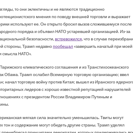
взгляды, то они эклектичны и не являются традиционно
ротекционистского мнения по поводу внешней торговли и выражает
ерики используют ее. Он открыто бросил вызов сложившемуся после
ародного порядка и объявил НАТО устаревшей организацией. Из-за
 национальной безопасности,
встревожился
, что в случае переизбран
оей стороны, Трамп недавно
пообещал
«завершить начатый при моей
и смысла НАТО».
Парижского климатического соглашения и из Транстихоокеанского
рак Обама. Трамп ослабил Всемирную торговую организацию; ввел
; начал торговую войну против Китая; вышел из Иранского ядерног
вторитарных лидеров с хорошо известной репутацией нарушителей
 отношениях с президентом России Владимиром Путиным и
аины.
мериканская мягкая сила значительно уменьшилась. Твиты могут
их тон и содержание могут обидеть другие страны. Трамп уделял
ах пренебрегал принципами демократии, которых придерживались вс