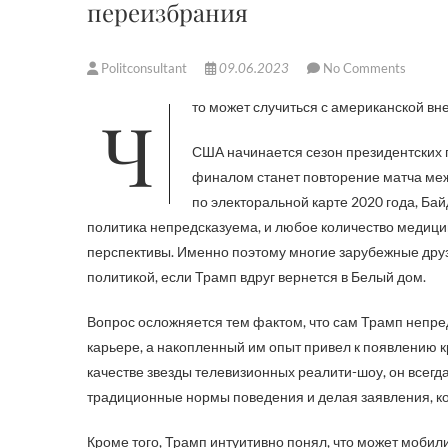
переизбрания
Politconsultant
09.06.2023
No Comments
Что может случиться с американской вн
США начинается сезон президентских 
финалом станет повторение матча ме
по электоральной карте 2020 года, Б
политика непредсказуема, и любое количество медици
перспективы. Именно поэтому многие зарубежные друз
политикой, если Трамп вдруг вернется в Белый дом.
Вопрос осложняется тем фактом, что сам Трамп непред
карьере, а накопленный им опыт привел к появлению к
качестве звезды телевизионных реалити-шоу, он всег
традиционные нормы поведения и делая заявления, к
Кроме того, Трамп интуитивно понял, что может моби