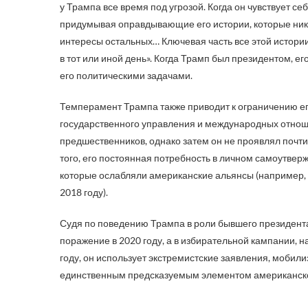
у Трампа все время под угрозой. Когда он чувствует 
придумывая оправдывающие его истории, которые никак
интересы остальных… Ключевая часть все этой истории 
в тот или иной день». Когда Трамп был президентом, 
его политическими задачами.
Темперамент Трампа также приводит к ограничению его
государственного управления и международных отнош
предшественников, однако затем он не проявлял почти
того, его постоянная потребность в личном самоутве
которые ослабляли американские альянсы (например, 
2018 году).
Судя по поведению Трампа в роли бывшего президента
поражение в 2020 году, а в избирательной кампании, 
году, он использует экстремистские заявления, мобил
единственным предсказуемым элементом американской