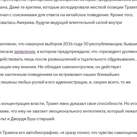
ана. Даже те критики, которые аплодировали жесткой позиции Трам
ничал с союзниками для ответа на китайское поведение. Кроме того,
овалась Америка, будучи ведущей влиятельной силой внутри
Напомню, что накануне выборов 2016 года 50 республиканцев, бывши
дписали
заявление
, в котором предупреждали, что «президент должен
 действовать лишь после размышлений и тщательного обдумывания
чащие ему мнения. Не обладая самоконтролем, он действует
воим хаотичным поведением он встревожил наших ближайших
 лишены любых ролей в его администрации, и, скорее всего, то же
 концентрации власти, Трамп явно доказал свои способности. Но его
кже, что ему не хватает эмоционального интеллекта, который лежа
ельт и Джордж Буш-старший.
 Трампа его автобиографию, «я сразу понял, что чувство самооценк