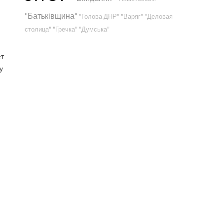
"Батьківщина"
"Голова ДНР"
"Варяг"
"Деловая
столица"
"Гречка"
"Думська"
ет
у