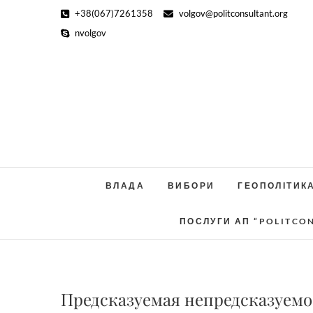
Skip
+38(067)7261358
volgov@politconsultant.org
to
nvolgov
content
ВЛАДА
ВИБОРИ
ГЕОПОЛІТИК
ПОСЛУГИ АП “POLITCO
Предсказуемая непредсказуемо