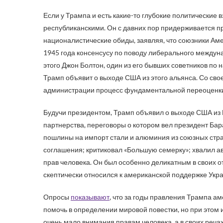
Если у Трампа и есть какие-то глубокие политические 
республиканскими. Он с давних пор придерживается п
националистические обиды, заявляя, что союзники Ам
1945 года консенсусу по поводу либерального междун
этого Джон Болтон, один из его бывших советников по
Трамп объявит о выходе США из этого альянса. Со св
администрации процесс фундаментальной переоценк
Будучи президентом, Трамп объявил о выходе США из 
партнерства, переговоры о котором вел президент Ба
пошлины на импорт стали и алюминия из союзных стран
соглашения; критиковал «Большую семерку»; хвалил а
прав человека. Он был особенно деликатным в своих
скептически относился к американской поддержке Укр
Опросы
показывают
, что за годы правления Трампа а
помочь в определении мировой повестки, но при этом 
очень мало внимания правам человека, а в своих реч