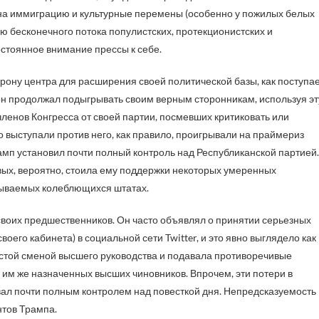
 на иммиграцию и культурные перемены (особенно у пожилых белых
 бесконечного потока популистских, протекционистских и
остоянное внимание прессы к себе.
орону центра для расширения своей политической базы, как поступа
он продолжал подыгрывать своим верным сторонникам, используя эт
членов Конгресса от своей партии, посмевших критиковать или
о выступали против него, как правило, проигрывали на праймериз
мп установил почти полный контроль над Республиканской партией.
вых, вероятно, стоила ему поддержки некоторых умеренных
зываемых колеблющихся штатах.
своих предшественников. Он часто объявлял о принятии серьезных
оего кабинета) в социальной сети Twitter, и это явно выглядело как
астой сменой высшего руководства и подавала противоречивые
 им же назначенных высших чиновников. Впрочем, эти потери в
ал почти полным контролем над повесткой дня. Непредсказуемость
тов Трампа.