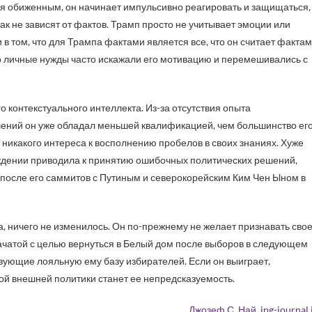
себя обиженным, он начинает импульсивно реагировать и защищаться,
 не зависят от фактов. Трамп просто не учитывает эмоции или
в том, что для Трампа фактами является все, что он считает факта
его личные нужды часто искажали его мотивацию и перемешивались с
 контекстуального интеллекта. Из-за отсутствия опыта
ений он уже обладал меньшей квалификацией, чем большинство ег
 никакого интереса к восполнению пробелов в своих знаниях. Хуже
рждении приводила к принятию ошибочных политических решений,
после его саммитов с Путиным и северокорейским Ким Чен Ыном в
, ничего не изменилось. Он по-прежнему не желает признавать сво
начатой с целью вернуться в Белый дом после выборов в следующем
изующие лояльную ему базу избирателей. Если он выиграет,
 внешней политики станет ее непредсказуемость.
Джозеф С. Най
.
ipg-journal.