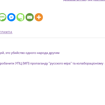
ТРАМПА
ей, это убийство одного народа другим
пробачити УПЦ (МП) пропаганду “русского міра” та колабораціонізму