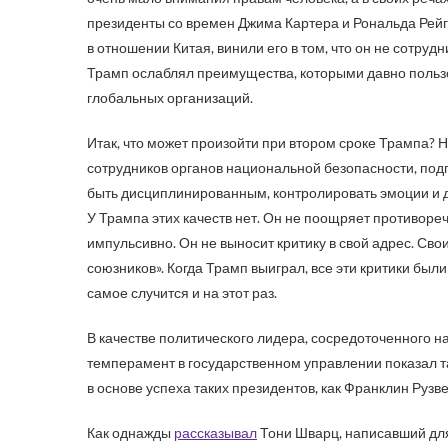
президенты со времен Джима Картера и Рональда Рейг
в отношении Китая, винили его в том, что он не сотруд
Трамп ослаблял преимущества, которыми давно польз
глобальных организаций.
Итак, что может произойти при втором сроке Трампа? 
сотрудников органов национальной безопасности, по
быть дисциплинированным, контролировать эмоции и
У Трампа этих качеств нет. Он не поощряет противоре
импульсивно. Он не выносит критику в свой адрес. С
союзников». Когда Трамп выиграл, все эти критики были
самое случится и на этот раз.
В качестве политического лидера, сосредоточенного на
темперамент в государственном управлении показал та
в основе успеха таких президентов, как Франклин Рузв
Как однажды
рассказывал
Тони Шварц, написавший для