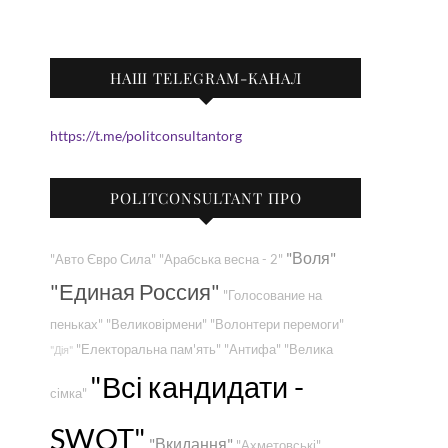
НАШ TELEGRAM-КАНАЛ
https://t.me/politconsultantorg
POLITCONSULTANT ПРО
"Воля"
"Авто Євро Сила"
"Арабська весна - 2"
"Единая Россия"
"Голосование на
пеньках"
"Великовірмени"
"Волонтери перемоги"
"Електоральна пам'ять"
"Антифа"
"Велика
"Дія"
"Всі кандидати -
сімка"
SWOT"
"Вкидання"
"Ахметовські"