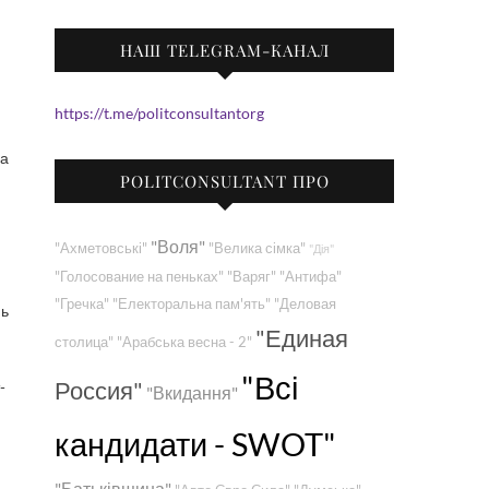
НАШ TELEGRAM-КАНАЛ
https://t.me/politconsultantorg
ра
POLITCONSULTANT ПРО
"Воля"
"Ахметовські"
"Велика сімка"
"Дія"
"Голосование на пеньках"
"Варяг"
"Антифа"
"Гречка"
"Електоральна пам'ять"
"Деловая
нь
"Единая
столица"
"Арабська весна - 2"
"Всі
Россия"
-
"Вкидання"
кандидати - SWOT"
"Батьківщина"