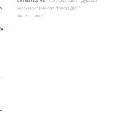
"Авто Євро Сила"
"Думська"
ям
"Волонтери перемоги"
"Голова ДНР"
"Великовірмени"
ia
→