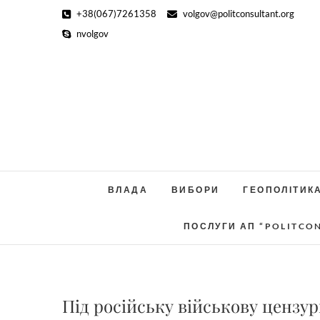
Skip
+38(067)7261358
volgov@politconsultant.org
to
nvolgov
content
ВЛАДА
ВИБОРИ
ГЕОПОЛІТИК
ПОСЛУГИ АП “POLITCO
Під російську військову цензу