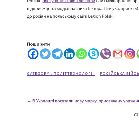
Раніше
блокування також зазнали
сайт міжнародної орга
підприємця та медіавласника Віктора Пінчука, проєкт 
до росіян на польському сайті Legion Polski.
Поширити
CATEGORY :
ПОЛІТТЕХНОЛОГІЇ
РОСІЙСЬКА ВІЙС
←
В Укрпошті показали нову марку, присвячену ураже
СШ