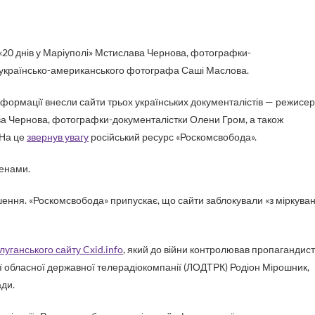
 українсько-американського фотографа Саші Маслова.
нформації внесли сайти трьох українських документалістів — режисе
ава Чернова, фотографки-документалістки Олени Гром, а також
 На це
звернув увагу
російський ресурс «Роскомсвобода».
менами.
ішення. «Роскомсвобода» припускає, що сайти заблокували «з міркува
луганського сайту Cxid.info
, який до війни контролював пропагандист
ї обласної державної телерадіокомпанії (ЛОДТРК) Родіон Мірошник,
ди.