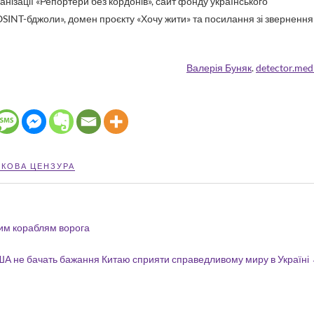
нізації «Репортери без кордонів», сайт фонду українського
«OSINT-бджоли», домен проєкту «Хочу жити» та посилання зі зверненн
Валерія Буняк
.
detector.med
ЬКОВА ЦЕНЗУРА
ним кораблям ворога
А не бачать бажання Китаю сприяти справедливому миру в Україні