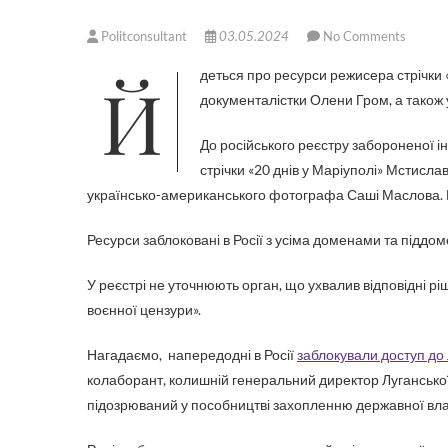
Politconsultant
03.05.2024
No Comments
Йдеться про ресурси режисера стрічки «20 днів у Маріуполі» Мстислава Чернова, фотографки-
документалістки Олени Гром, а також
До російського реєстру забороненої і
стрічки «20 днів у Маріуполі» Мстисл
українсько-американського фотографа Саші Маслова.
Ресурси заблоковані в Росії з усіма доменами та піддо
У реєстрі не уточнюють орган, що ухвалив відповідні р
воєнної цензури».
Нагадаємо, напередодні в Росії
заблокували доступ до 
колаборант, колишній генеральний директор Лугансько
підозрюваний у пособництві захопленню державної вла