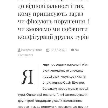
до відповідальності тих,
кому приписують зараз
чи фіксують порушення, і
чи зможемо ми побачити
конфігурації других турів
Politconsultant
09.11.2020
No
Comments
Якщо проводити паралелі між
екзит-полами, то спочатку
перші екзит-поли до тих, які
оприлюднив Савік Шустер,
багатьом пророкували перші
тури. Однак сірі технології, які застосовували
другі-треті кандидати у своїх намаганнях
прорватись до перемоги, призвели до других