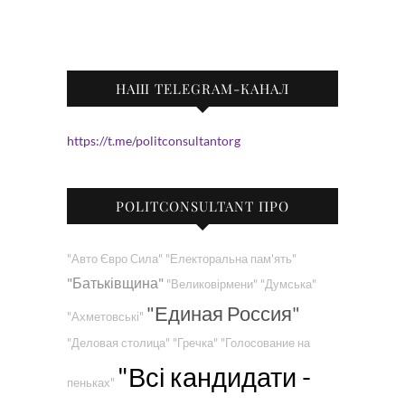
НАШ TELEGRAM-КАНАЛ
https://t.me/politconsultantorg
POLITCONSULTANT ПРО
"Авто Євро Сила"
"Електоральна пам'ять"
"Батьківщина"
"Великовірмени"
"Думська"
"Единая Россия"
"Ахметовські"
"Деловая столица"
"Гречка"
"Голосование на
"Всі кандидати -
пеньках"