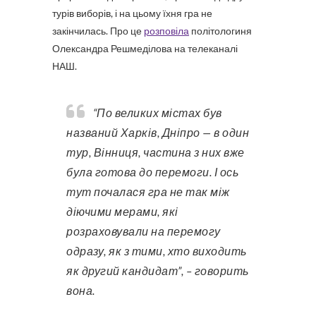
турів виборів, і на цьому їхня гра не
закінчилась. Про це
розповіла
політологиня
Олександра Решмеділова на телеканалі
НАШ.
“По великих містах був
названий Харків, Дніпро — в один
тур, Вінниця, частина з них вже
була готова до перемоги. І ось
тут почалася гра не так між
діючими мерами, які
розраховували на перемогу
одразу, як з тими, хто виходить
як другий кандидат”, – говорить
вона.