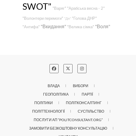
SWOT"
"Варяг"
"Арабська весна - 2"
"Волонтери перемоги"
"Голова ДНР"
"Дія"
"Вкидання"
"Воля"
"Антифа"
"Велика сімка"
ВЛАДА
ВИБОРИ
ГЕОПОЛІТИКА
ПАРТІЇ
ПОЛІТИКИ
ПОЛІТКОНСАЛТИНГ
ПОЛІТТЕХНОЛОГІЇ
СУСПІЛЬСТВО
ПОСЛУГИ АП “POLITCONSULTANT.ORG”
ЗАМОВИТИ БЕЗКОШТОВНУ КОНСУЛЬТАЦІЮ