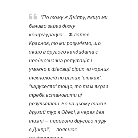
“По тому ж Дніпру, якщо ми
бачимо зараз діючу
конфігурацію — Філатов-
Краснов, то ми розуміємо, що
якщо в другого кандидата є
неоднозначна репутація і
умовно є фіксації сірих чи чорних
технологій по різних “сітках”,
“каруселях” тощо, то там якраз
треба встановити ці
результати. Бо на цьому тижні
другий тур в Одесі, а через два
тижні — перегони другого туру
в Дніпрі”, — пояснює
політологиня.