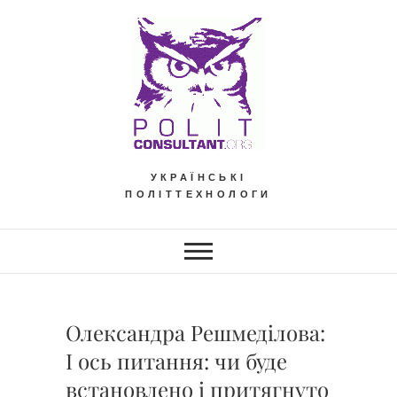
Skip
to
content
УКРАЇНСЬКІ
ПОЛІТТЕХНОЛОГИ
Олександра Решмеділова:
І ось питання: чи буде
встановлено і притягнуто