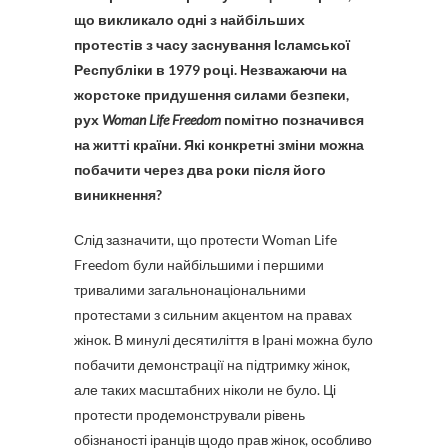
що викликало одні з найбільших
протестів з часу заснування Ісламської
Республіки в 1979 році. Незважаючи на
жорстоке придушення силами безпеки,
рух
Woman Life Freedom
помітно позначився
на житті країни. Які конкретні зміни можна
побачити через два роки після його
виникнення?
Слід зазначити, що протести Woman Life
Freedom були найбільшими і першими
тривалими загальнонаціональними
протестами з сильним акцентом на правах
жінок. В минулі десятиліття в Ірані можна було
побачити демонстрації на підтримку жінок,
але таких масштабних ніколи не було. Ці
протести продемонстрували рівень
обізнаності іранців щодо прав жінок, особливо