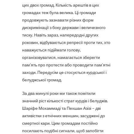
цих двох громад. Кількість арештів в цих
громадах теж була велика. Ці громади
продовжують зазнавати різних форм
дискримінації з боку держави і величезного
тиску. Навіть зараз, напередодні других
роковин, відбуваються репресії проти тих, хто
наважується підіймати голову,
організовуватися, намагається зберегти
пам’ять про протести або проводити пам’ятні
заходи. Передусім це стосується курдської і
белуджської громад.
За два минулі роки ми також помітили
значний ріст кількості страт курдів і белуджів.
Шаріфе Мохаммаді та Пехшан Азізі – дві
активістки з етнічних меншин, засуджені до
смертної кари. Цим громадам постійно
посилають подібні сигнали, щоб запобігти