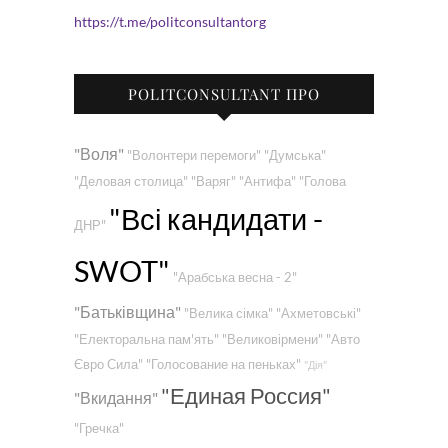
https://t.me/politconsultantorg
POLITCONSULTANT ПРО
"Воля"
"Волонтери перемоги"
"Думська"
"Деловая столица"
"Варяг"
"Антифа"
"Голова
"Всі кандидати -
ДНР"
SWOT"
"Арабська весна - 2"
"Батьківщина"
"Велика сімка"
"Ахметовські"
"Електоральна пам'ять"
"Великовірмени"
"Авто
Євро Сила"
"Голосование на пеньках"
"Дія"
"Единая Россия"
"Вкидання"
"Гречка"