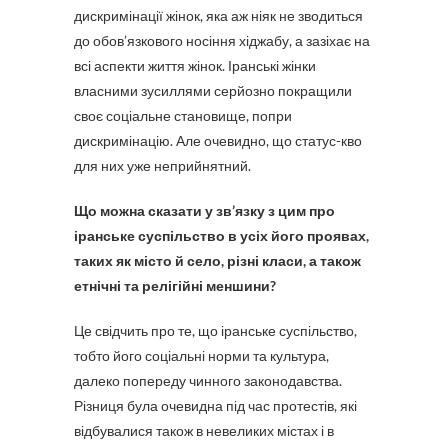
дискримінації жінок, яка аж ніяк не зводиться
до обов’язкового носіння хіджабу, а зазіхає на
всі аспекти життя жінок. Іранські жінки
власними зусиллями серйозно покращили
своє соціальне становище, попри
дискримінацію. Але очевидно, що статус-кво
для них уже неприйнятний.
Що можна сказати у зв’язку з цим про
іранське суспільство в усіх його проявах,
таких як місто й село, різні класи, а також
етнічні та релігійні меншини?
Це свідчить про те, що іранське суспільство,
тобто його соціальні норми та культура,
далеко попереду чинного законодавства.
Різниця була очевидна під час протестів, які
відбувалися також в невеликих містах і в