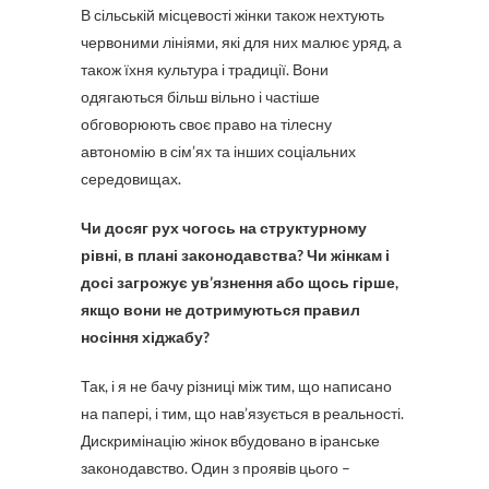
В сільській місцевості жінки також нехтують
червоними лініями, які для них малює уряд, а
також їхня культура і традиції. Вони
одягаються більш вільно і частіше
обговорюють своє право на тілесну
автономію в сім’ях та інших соціальних
середовищах.
Чи досяг рух чогось на структурному
рівні, в плані законодавства? Чи жінкам і
досі загрожує ув’язнення або щось гірше,
якщо вони не дотримуються правил
носіння хіджабу?
Так, і я не бачу різниці між тим, що написано
на папері, і тим, що нав’язується в реальності.
Дискримінацію жінок вбудовано в іранське
законодавство. Один з проявів цього –