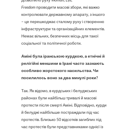
Freedom
проводити масові збори, які важко
контролювати державному апарату, з іншого
– це перешкоджає сталому руху і створенню
інфраструктури та організаційних елементів.
Немає вільних, безпечних місць для такої
соціальної та політичної роботи.
Аміні була іранською курдкою, а етнічні й
релігійні меншини в Ірані часто зазнають
особливо жорстокого насильства. Чи
посилилось воно за два минулі роки?
Так. Як відомо, в курдських і белуджських
районах були найбільш тривалі й масові
протести після смерті Аміні. Відповідно, курди
й белуджі найбільше постраждали під час
протестів. Близько 50 відсотків загиблих під
час протестів були представниками однієї із