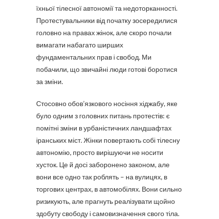
їхньої тілесної автономії та недоторканності.
Протестувальники від початку зосередилися
головно на правах жінок, але скоро почали
вимагати набагато ширших
фундаментальних прав і свобод. Ми
побачили, що звичайні люди готові боротися
за зміни.
Стосовно обов’язкового носіння хіджабу, яке
було одним з головних питань протестів: є
помітні зміни в урбаністичних ландшафтах
іранських міст. Жінки повертають собі тілесну
автономію, просто вирішуючи не носити
хусток. Це й досі заборонено законом, але
вони все одно так роблять – на вулицях, в
торгових центрах, в автомобілях. Вони сильно
ризикують, але прагнуть реалізувати щойно
здобуту свободу і самовизначення свого тіла.