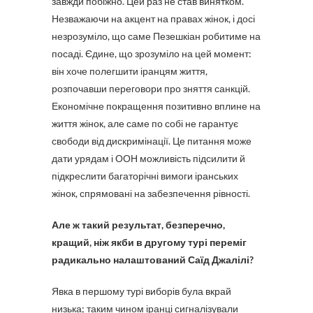
завжди побіжно. Цей раз не став винятком.
Незважаючи на акцент на правах жінок, і досі
незрозуміло, що саме Пезешкіан робитиме на
посаді. Єдине, що зрозуміло на цей момент:
він хоче полегшити іранцям життя,
розпочавши переговори про зняття санкцій.
Економічне покращення позитивно вплине на
життя жінок, але саме по собі не гарантує
свободи від дискримінації. Це питання може
дати урядам і ООН можливість підсилити й
підкреслити багаторічні вимоги іранських
жінок, спрямовані на забезпечення рівності.
Але ж такий результат, безперечно,
кращий, ніж якби в другому турі переміг
радикально налаштований Саїд Джалілі?
Явка в першому турі виборів була вкрай
низька; таким чином іранці сигналізували