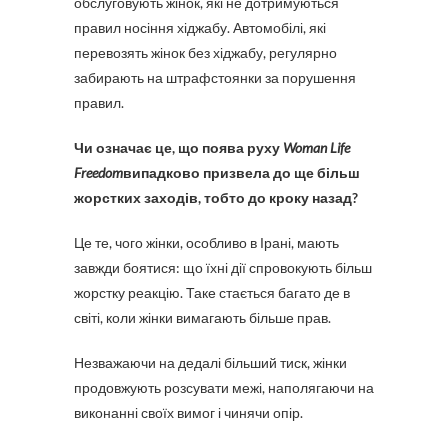
обслуговують жінок, які не дотримуються
правил носіння хіджабу. Автомобілі, які
перевозять жінок без хіджабу, регулярно
забирають на штрафстоянки за порушення
правил.
Чи означає це, що поява руху
Woman Life
Freedom
випадково призвела до ще більш
жорстких заходів, тобто до кроку назад?
Це те, чого жінки, особливо в Ірані, мають
завжди боятися: що їхні дії спровокують більш
жорстку реакцію. Таке стається багато де в
світі, коли жінки вимагають більше прав.
Незважаючи на дедалі більший тиск, жінки
продовжують розсувати межі, наполягаючи на
виконанні своїх вимог і чинячи опір.