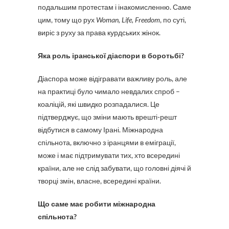
подальшим протестам і інакомисленню. Саме
цим, тому що рух
Woman, Life, Freedom
, по суті,
виріс з руху за права курдських жінок.
Яка роль іранської діаспори в боротьбі?
Діаспора може відігравати важливу роль, але
на практиці було чимало невдалих спроб –
коаліцій, які швидко розпадалися. Це
підтверджує, що зміни мають врешті-решт
відбутися в самому Ірані. Міжнародна
спільнота, включно з іранцями в еміграції,
може і має підтримувати тих, хто всередині
країни, але не слід забувати, що головні діячі й
творці змін, власне, всередині країни.
Що саме має робити міжнародна
спільнота?