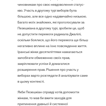
чиновникам про своє невдоволення статус-
кво. Участь в другому турі виборів була
більшою, але все одно надзвичайно низькою.
Багато моїх знайомих, які проголосували за
Пезешкіана в другому турі, зробили це, щоб
не допустити перемоги радикала Джалілі,
оскільки боялися, що його перемога ще більш
негативно вплине на їхнє повсякденне життя.
Іранські жінки десятиліттями намагаються
запобігати обмеженню своїх прав,
закріплювати успіхи й домагатися
розширення прав. Рішення про участь у
виборах варто розглядати й аналізувати саме
в цьому контексті.
Якби Пезешкіан справді хотів допомогти
жінкам, то мав би вжити заходів для
припинення давньої й системної