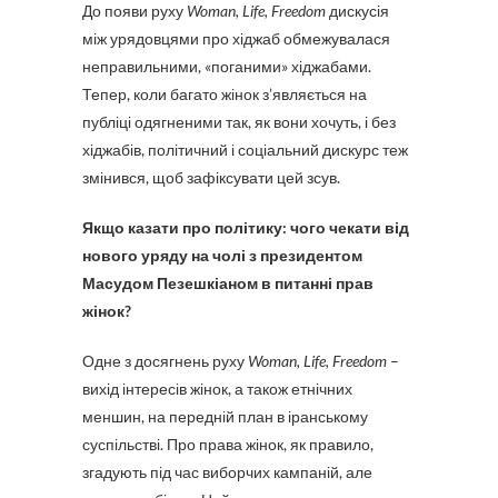
До появи руху
Woman, Life, Freedom
дискусія
між урядовцями про хіджаб обмежувалася
неправильними, «поганими» хіджабами.
Тепер, коли багато жінок з’являється на
публіці одягненими так, як вони хочуть, і без
хіджабів, політичний і соціальний дискурс теж
змінився, щоб зафіксувати цей зсув.
Якщо казати про політику: чого чекати від
нового уряду на чолі з президентом
Масудом Пезешкіаном в питанні прав
жінок?
Одне з досягнень руху
Woman, Life, Freedom
–
вихід інтересів жінок, а також етнічних
меншин, на передній план в іранському
суспільстві. Про права жінок, як правило,
згадують під час виборчих кампаній, але