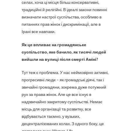
селах, хоча ці місця більш консервативні,
традиційні й релігійні. В ідеалі закони повинні
визначати настрої суспільства, особливо в
питаннях прав жінок і дискримінації, але в
Ірані все навпаки.
Як це впливає на громадянське
суспільство, яке бачило, як тисячі людей
вийшли на вулиці після смерті Аміні?
Тут теж є проблема. У нас неймовірно активні,
прогресивні люди – як громадські діячі, так і
звичайні громадяни, зокрема дуже потужний
рух за права жінок. Але це все існує в
надзвичайно закритому суспільстві. Немає
місць для організації та розвитку, все
відбувається таємно, у вузьких,
децентралізованих колах. З одного боку, це
дозволило руху
Woman, Life,