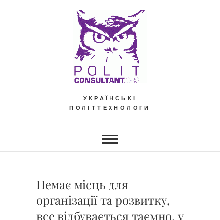
Skip
to
content
УКРАЇНСЬКІ
ПОЛІТТЕХНОЛОГИ
Немає місць для
організації та розвитку,
все відбувається таємно, у