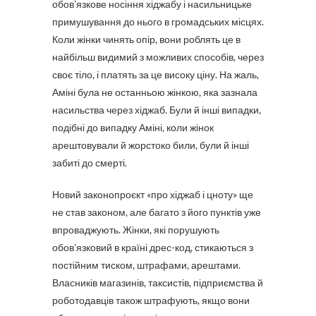
обов’язкове носіння хіджабу і насильницьке
примушування до нього в громадських місцях.
Коли жінки чинять опір, вони роблять це в
найбільш видимий з можливих способів, через
своє тіло, і платять за це високу ціну. На жаль,
Аміні була не останньою жінкою, яка зазнала
насильства через хіджаб. Були й інші випадки,
подібні до випадку Аміні, коли жінок
арештовували й жорстоко били, були й інші
забиті до смерті.
Новий законопроєкт «про хіджаб і цноту» ще
не став законом, але багато з його пунктів уже
впроваджують. Жінки, які порушують
обов’язковий в країні дрес-код, стикаються з
постійним тиском, штрафами, арештами.
Власників магазинів, таксистів, підприємства й
роботодавців також штрафують, якщо вони