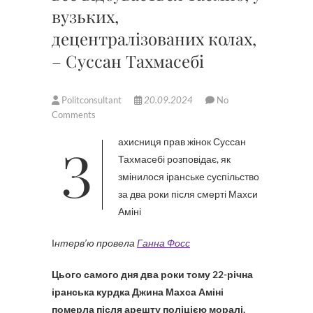
вузьких,
децентралізованих колах,
– Суссан Тахмасебі
Politconsultant
20.09.2024
No
Comments
Захисниця прав жінок Суссан
Тахмасебі розповідає, як
змінилося іранське суспільство
за два роки після смерті Махси
Аміні
І
нтерв’ю провела
Ганна Фосс
Цього самого дня два роки тому 22-річна
іранська курдка Джина Махса Аміні
померла після арешту поліцією моралі,