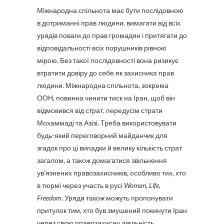
Міжнародна спільнота має бути послідовною
в дотриманні прав людини, вимагати від всіх
урядів поваги до прав громадян і притягати до
відповідальності всіх порушників рівною
мірою. Без такої послідовності вона ризикує
втратити довіру до себе як захисника прав
людини. Міжнародна спільнота, зокрема
ООН, повинна чинити тиск на Іран, щоб він
відмовився від страт, передусім страти
Мохаммаді та Азізі. Треба використовувати
будь-який переговорний майданчик для
згадок про ці випадки й велику кількість страт
загалом, а також домагатися звільнення
ув’язнених правозахисників, особливо тих, хто
в тюрмі через участь в русі
Woman, Life,
Freedom
. Уряди також можуть пропонувати
притулок тим, хто був змушений покинути Іран
через свою правозахисну діяльність.