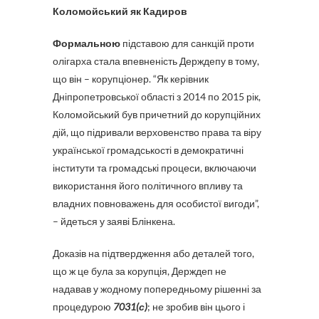
Коломойський як Кадиров
Формальною
підставою для санкцій проти
олігарха стала впевненість Держдепу в тому,
що він – корупціонер. “Як керівник
Дніпропетровської області з 2014 по 2015 рік,
Коломойський був причетний до корупційних
дій, що підривали верховенство права та віру
української громадськості в демократичні
інститути та громадські процеси, включаючи
використання його політичного впливу та
владних повноважень для особистої вигоди”,
– йдеться у заяві Блінкена.
Доказів на підтвердження або деталей того,
що ж це була за корупція, Держдеп не
надавав у жодному попередньому рішенні за
процедурою
7031(с)
; не зробив він цього і