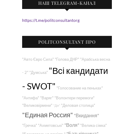
НАШ TELEGRAM-КАНАЛ
https://t.me/politconsultantorg
POLITCONSULTANT ПРО
"Авто Євро Сила"
"Голова ДНР"
"Арабська весна
"Всі кандидати
- 2"
"Думська"
- SWOT"
"Голосование на пеньках"
"Антифа"
"Варяг"
"Волонтери перемоги"
"Великовірмени"
"Деловая столица"
"Дія"
"Единая Россия"
"Вкидання"
"Воля"
"Гречка"
"Ахметовські"
"Велика сімка"
"Батьківщина"