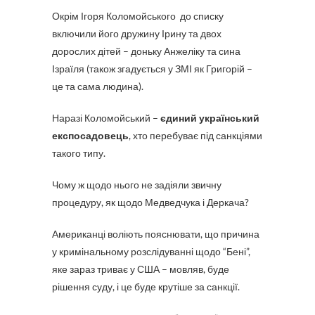
Окрім Ігоря Коломойського до списку
включили його дружину Ірину та двох
дорослих дітей – доньку Анжеліку та сина
Ізраїля (також згадується у ЗМІ як Григорій –
це та сама людина).
Наразі Коломойський –
єдиний український
експосадовець
, хто перебуває під санкціями
такого типу.
Чому ж щодо нього не задіяли звичну
процедуру, як щодо Медведчука і Деркача?
Американці воліють пояснювати, що причина
у кримінальному розслідуванні щодо “Бені”,
яке зараз триває у США – мовляв, буде
рішення суду, і це буде крутіше за санкції.