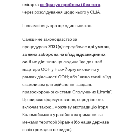
олігарха
не бракує проблем і без того
,
через розслідування щодо нього у США.
І насамкінець про ще один виняток.
Санкційне законодавство за
процедурою
7031(с)
передбачає
дві умови,
за яких заборона на в’їзд підсанкційних
осіб не діє
: якщо ця людина їде до штаб-
квартири ООН у Нью-Йорку виключно у
рамках діяльності ООН; або “якщо такий в’їзд
є важливим для здійснення завдань
правоохоронної системи Сполучених Штатів”.
Це широке формулювання, серед іншого,
включає також… можливу екстрадицію Ігоря
Коломойського у разі його затримання за
межами території України (бо наша держава
своїх громадян не видає).