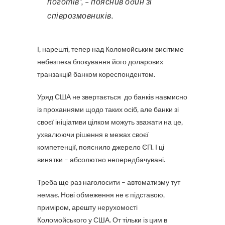
поготів”, – пояснив один зі
співрозмовників.
І, нарешті, тепер над Коломойським висітиме
небезпека блокування його доларових
транзакцій банком кореспондентом.
Уряд США не звертається до банків навмисно
із проханнями щодо таких осіб, але банки зі
своєї ініціативи цілком можуть зважати на це,
ухвалюючи рішення в межах своєї
компетенції, пояснило джерело ЄП. І ці
винятки – абсолютно непередбачувані.
Треба ще раз наголосити – автоматизму тут
немає. Нові обмеження не є підставою,
приміром, арешту нерухомості
Коломойського у США. От тільки із цим в