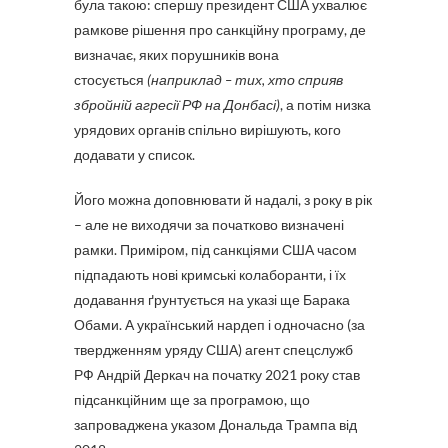
була такою: спершу президент США ухвалює
рамкове рішення про санкційну програму, де
визначає, яких порушників вона
стосується
(наприклад – тих, хто сприяв
збройній агресії РФ на Донбасі)
, а потім низка
урядових органів спільно вирішують, кого
додавати у список.
Його можна доповнювати й надалі, з року в рік
– але не виходячи за початково визначені
рамки. Приміром, під санкціями США часом
підпадають нові кримські колаборанти, і їх
додавання ґрунтується на указі ще Барака
Обами. А український нардеп і одночасно (за
твердженням уряду США) агент спецслужб
РФ Андрій Деркач на початку 2021 року став
підсанкційним ще за програмою, що
запроваджена указом Дональда Трампа від