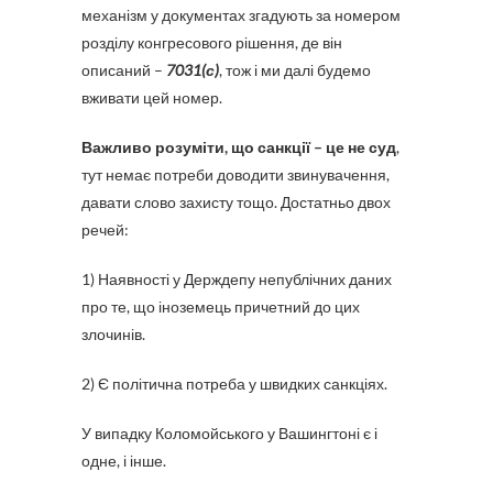
механізм у документах згадують за номером
розділу конгресового рішення, де він
описаний –
7031(с)
, тож і ми далі будемо
вживати цей номер.
Важливо розуміти, що санкції – це не суд
,
тут немає потреби доводити звинувачення,
давати слово захисту тощо. Достатньо двох
речей:
1) Наявності у Держдепу непублічних даних
про те, що іноземець причетний до цих
злочинів.
2) Є політична потреба у швидких санкціях.
У випадку Коломойського у Вашингтоні є і
одне, і інше.