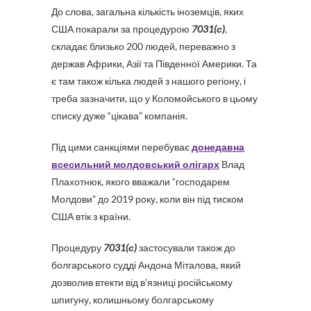
До слова, загальна кількість іноземців, яких
США покарали за процедурою
7031(с)
,
складає близько 200 людей, переважно з
держав Африки, Азії та Південної Америки. Та
є там також кілька людей з нашого регіону, і
треба зазначити, що у Коломойського в цьому
списку дуже “цікава” компанія.
Під цими санкціями перебуває
донедавна
всесильний молдовський олігарх
Влад
Плахотнюк, якого вважали “господарем
Молдови” до 2019 року, коли він під тиском
США втік з країни.
Процедуру
7031(с)
застосували також до
болгарського судді Андона Міталова, який
дозволив втекти від в’язниці російському
шпигуну, колишньому болгарському