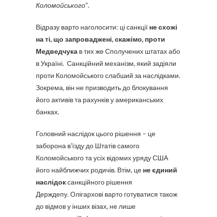
Коломойського
“
.
Відразу варто наголосити: ці санкції
не схожі
на ті, що запроваджені, скажімо, проти
Медведчука
в тих же Сполучених штатах або
в Україні. Санкційний механізм, який задіяли
проти Коломойського слабший за наслідками.
Зокрема, він не призводить до блокування
його активів та рахунків у американських
банках.
Головний наслідок цього рішення – це
заборона в’їзду до Штатів самого
Коломойського та усіх відомих уряду США
його найближчих родичів. Втім, це
не єдиний
наслідок
санкційного рішення
Держдепу. Олігархові варто готуватися також
до відмов у інших візах, не лише