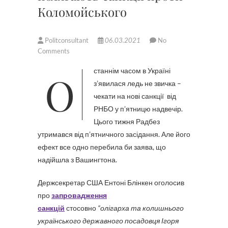
Коломойського
Politconsultant
06.03.2021
No
Comments
Останнім часом в Україні
з’явилася ледь не звичка –
чекати на нові санкції від
РНБО у п’ятницю надвечір.
Цього тижня Радбез
утримався від п’ятничного засідання. Але його
ефект все одно перебила би заява, що
надійшла з Вашингтона.
Держсекретар США Ентоні Блінкен оголосив
про
запровадження
санкцій
стосовно
“
олігарха та колишнього
українського державного
посадовця Ігоря