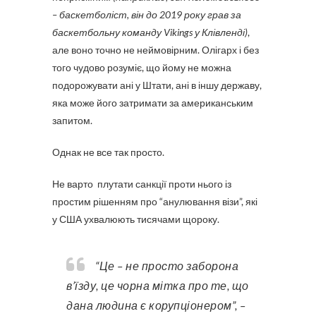
– баскетболіст, він до 2019 року грав за
баскетбольну команду Vikings у Клівленді)
,
але воно точно не неймовірним. Олігарх і без
того чудово розуміє, що йому не можна
подорожувати ані у Штати, ані в іншу державу,
яка може його затримати за американським
запитом.
Однак не все так просто.
Не варто плутати санкції проти нього із
простим рішенням про “анулювання візи”, які
у США ухвалюють тисячами щороку.
“Це – не просто заборона
в’їзду, це чорна мітка про те, що
дана людина є корупціонером”, –