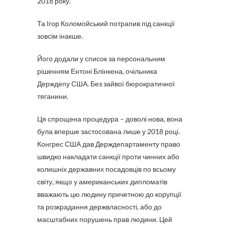
2018 року.
Та Ігор Коломойський потрапив під санкції
зовсім інакше.
Його додали у список за персональним
рішенням Ентоні Блінкена, очільника
Держдепу США. Без зайвої бюрократичної
тяганини.
Ця спрощена процедура – доволі нова, вона
була вперше застосована лише у 2018 році.
Конгрес США дав Держдепартаменту право
швидко накладати санкції проти чинних або
колишніх державних посадовців по всьому
світу, якщо у американських дипломатів
вважають цю людину причетною до корупції
та розкрадання держвласності, або до
масштабних порушень прав людини. Цей