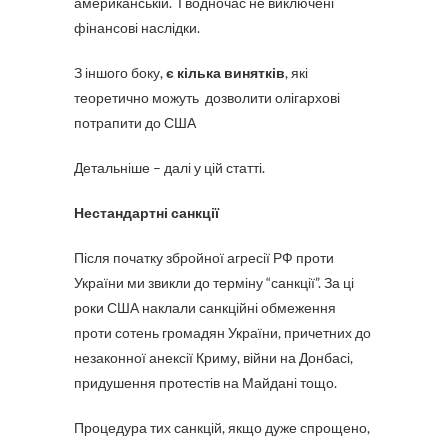
американській. І водночас не виключені
фінансові наслідки.
З іншого боку,
є кілька винятків
, які
теоретично можуть дозволити олігархові
потрапити до США
Детальніше – далі у цій статті.
Нестандартні санкції
Після початку збройної агресії РФ проти
України ми звикли до терміну “санкції”. За ці
роки США наклали санкційні обмеження
проти сотень громадян України, причетних до
незаконної анексії Криму, війни на Донбасі,
придушення протестів на Майдані тощо.
Процедура тих санкцій, якщо дуже спрощено,