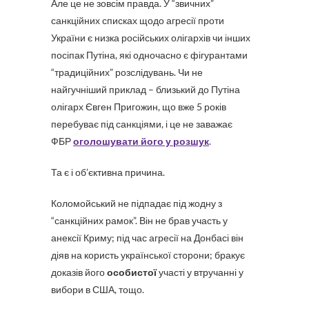
Але це не зовсім правда. У “звичних”
санкційних списках щодо агресії проти
України є низка російських олігархів чи інших
посіпак Путіна, які одночасно є фігурантами
“традиційних” розслідувань. Чи не
найгучніший приклад – близький до Путіна
олігарх Євген Пригожин, що вже 5 років
перебуває під санкціями, і це не заважає
ФБР
оголошувати його у розшук
.
Та є і об’єктивна причина.
Коломойський не підпадає під жодну з
“санкційних рамок”. Він не брав участь у
анексії Криму; під час агресії на Донбасі він
діяв на користь української сторони; бракує
доказів його
особистої
участі у втручанні у
вибори в США, тощо.