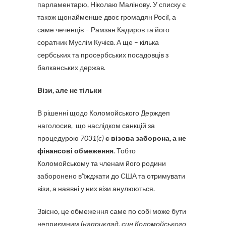
парламентарю, Ніколаю Малінову. У списку є
також щонайменше двоє громадян Росії, а
саме чеченців – Рамзан Кадиров та його
соратник Муслім Кучієв. А ще – кілька
сербських та просербських посадовців з
балканських держав.
Візи, але не тільки
В рішенні щодо Коломойського Держдеп
наголосив, що наслідком санкцій за
процедурою
7031(с)
є візова заборона, а не
фінансові обмеження
. Тобто
Коломойському та членам його родини
заборонено в’їжджати до США та отримувати
візи, а наявні у них візи анулюються.
Звісно, це обмеження саме по собі може бути
неприємним
(наприклад, син Коломойського