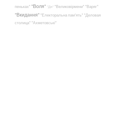
"Воля"
пеньках"
"Великовірмени"
"Варяг"
"Дія"
"Вкидання"
"Електоральна пам'ять"
"Деловая
столица"
"Ахметовські"