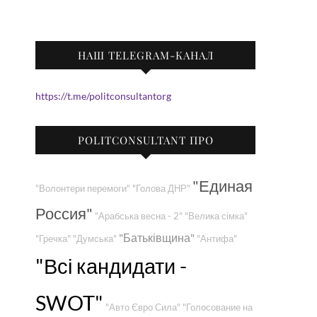
НАШ TELEGRAM-КАНАЛ
https://t.me/politconsultantorg
POLITCONSULTANT ПРО
"Единая
"Волонтери перемоги"
"Голова ДНР"
Россия"
"Арабська весна - 2"
"Велика сімка"
"Батьківщина"
"Гречка"
"Думська"
"Антифа"
"Всі кандидати -
SWOT"
"Авто Євро Сила"
"Голосование на