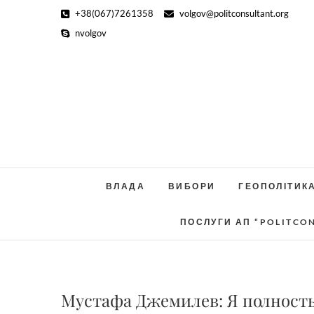
Skip
+38(067)7261358
volgov@politconsultant.org
to
nvolgov
content
ВЛАДА
ВИБОРИ
ГЕОПОЛІТИК
ПОСЛУГИ АП “POLITCO
Мустафа Джемилев: Я полность