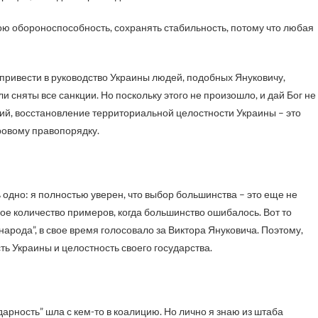
ою обороноспособность, сохранять стабильность, потому что любая
привести в руководство Украины людей, подобных Януковичу,
и сняты все санкции. Но поскольку этого не произошло, и дай Бог не
ий, восстановление территориальной целостности Украины – это
ировому правопорядку.
ь одно: я полностью уверен, что выбор большинства – это еще не
е количество примеров, когда большинство ошибалось. Вот то
народа”, в свое время голосовало за Виктора Януковича. Поэтому,
ть Украины и целостность своего государства.
дарность” шла с кем-то в коалицию. Но лично я знаю из штаба