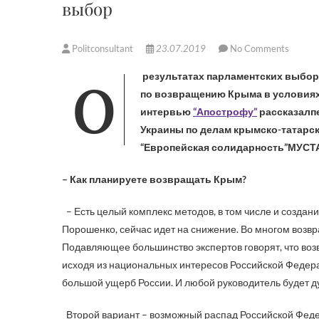
выбор
Politconsultant
23.07.2019
No Comments
О результатах парламентских выбо
по
возвращению Крыма
в условиях
интервью
“Апострофу”
рассказал
п
Украины по делам крымско-татарск
“Европейская солидарность”
МУСТ
– Как планируете возвращать Крым?
– Есть целый комплекс методов, в том числе и создани
Порошенко, сейчас идет на снижение. Во многом возвра
Подавляющее большинство экспертов говорят, что воз
исходя из национальных интересов Российской Федерац
большой ущерб России. И любой руководитель будет ду
Второй вариант – возможный распад Российской Феде