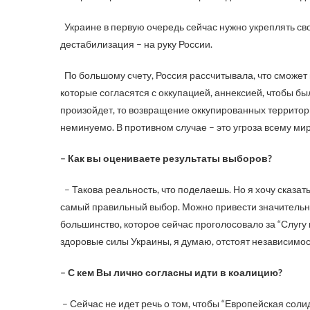
Украине в первую очередь сейчас нужно укреплять св
дестабилизация – на руку России.
По большому счету, Россия рассчитывала, что сможет 
которые согласятся с оккупацией, аннексией, чтобы был
произойдет, то возвращение оккупированных территор
неминуемо. В противном случае – это угроза всему м
– Как вы оцениваете результаты выборов?
– Такова реальность, что поделаешь. Но я хочу сказат
самый правильный выбор. Можно привести значительно
большинство, которое сейчас проголосовало за “Слугу 
здоровые силы Украины, я думаю, отстоят независимос
– С кем Вы лично согласны идти в коалицию?
– Сейчас не идет речь о том, чтобы “Европейская соли