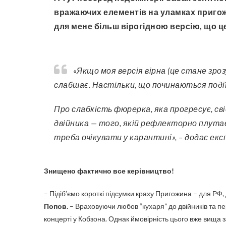
вражаючих елементів на уламках пригож
для мене більш вірогідною версію, що ц
«Якщо моя версія вірна (це стане зрозумілим протягом місяця), то це означає, що Путін
слабшає. Настільки, що починаються події,
Про слабкість фюрерка, яка прогресує, с
двійника — того, якій рефлекторно плутає, 
треба очікувати у карантині», – додає екс
Знищено фактично все керівництво!
– Підіб’ємо короткі підсумки краху Пригожина – для РФ,
Попов.
– Враховуючи любов “кухаря” до двійників та п
концерті у Кобзона. Однак ймовірність цього вже вища за