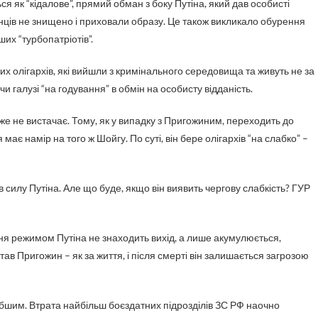
ся як “кідалове”, прямий обман з боку Путіна, який дав особисті
анців не знищено і приховали образу. Це також викликало обурення
их “турбопатріотів”.
их олігархів, які вийшли з кримінального середовища та живуть не за
и галузі “на годування” в обмін на особисту відданість.
же не вистачає. Тому, як у випадку з Пригожиним, переходить до
має намір на того ж Шойгу. По суті, він бере олігархів “на слабко” –
 в силу Путіна. Але що буде, якщо він виявить чергову слабкість? ГУР
ння режимом Путіна не знаходить вихід, а лише акумулюється,
тав Пригожин – як за життя, і після смерті він залишається загрозою
бшим. Втрата найбільш боєздатних підрозділів ЗС РФ наочно