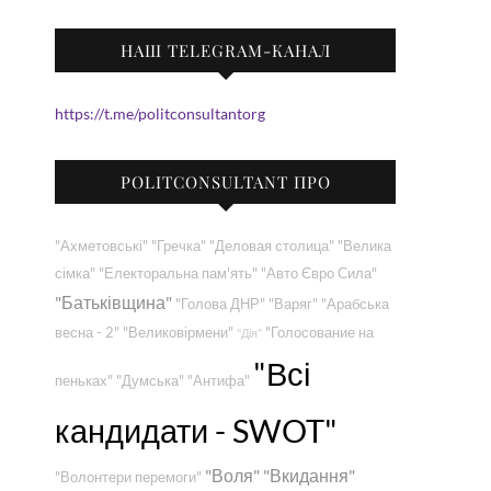
НАШ TELEGRAM-КАНАЛ
https://t.me/politconsultantorg
POLITCONSULTANT ПРО
"Ахметовські"
"Гречка"
"Деловая столица"
"Велика
сімка"
"Електоральна пам'ять"
"Авто Євро Сила"
"Батьківщина"
"Голова ДНР"
"Варяг"
"Арабська
весна - 2"
"Великовірмени"
"Голосование на
"Дія"
"Всі
пеньках"
"Думська"
"Антифа"
кандидати - SWOT"
"Воля"
"Вкидання"
"Волонтери перемоги"