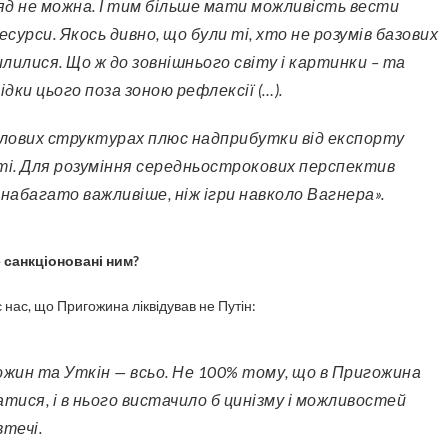
яд не можна. І тим більше мати можливість вести
сурси. Якось дивно, що були ті, хто не розумів базових
илилися. Що ж до зовнішнього світу і картинки – та
дки цього поза зоною рефлексії (…).
силових структурах плюс надприбутки від експорту
сті. Для розуміння середньострокових перспектив
багато важливіше, ніж ігри навколо Вагнера».
е санкціоновані ним?
нас, що Пригожина ліквідував не Путін:
оватися, і в нього вистачило б цинізму і можливостей
течі.