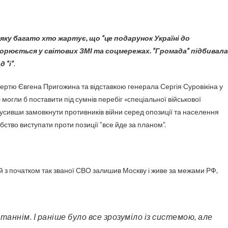
орюється у світових ЗМІ та соцмережах. “Громада” підбивала
 “і”
.
смертю Євгена Пригожина та відставкою генерала Сергія Суровікіна у
могли б поставити під сумнів перебіг «спеціальної військової
змусивши замовкнути противників війни серед опозиції та населення
абство виступати проти позиції “все йде за планом”.
ий з початком так званої СВО залишив Москву і живе за межами РФ,