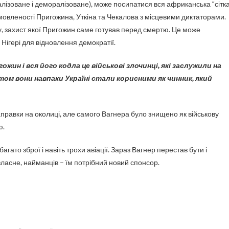
алізоване і деморалізоване), може посипатися вся африканська “сітк
 домовленості Пригожина, Уткіна та Чекалова з місцевими диктаторами.
у, захист якої Пригожин саме готував перед смертю. Це може
Нігері для відновлення демократії.
ожин і вся його кодла це військові злочинці, які заслужили на
ом вони навпаки Україні стали корисними як чинник, який
заправки на околиці, але самого Вагнера було знищено як військову
ю.
гато зброї і навіть трохи авіації. Зараз Вагнер перестав бути і
ласне, найманців – їм потрібний новий спонсор.