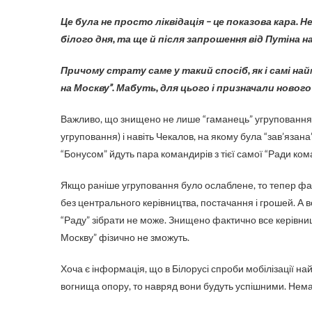
Це була не просто ліквідація – це показова кара. Н
білого дня, та ще й після запрошення від Путіна н
Причому страту саме у такий спосіб, як і самі на
на Москву”. Мабуть, для цього і призначали нового 
Важливо, що знищено не лише “гаманець” угруповання Пр
угруповання) і навіть Чекалов, на якому була “зав’язана” 
“Бонусом” йдуть пара командирів з тієї самої “Ради ком
Якщо раніше угруповання було ослаблене, то тепер фак
без центрального керівництва, постачання і грошей. А 
“Раду” зібрати не може. Знищено фактично все керівниц
Москву” фізично не зможуть.
Хоча є інформація, що в Білорусі спроби мобілізації на
вогнища опору, то навряд вони будуть успішними. Нема 