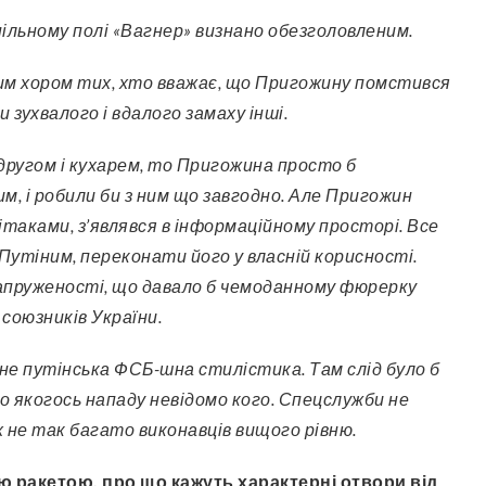
пільному полі «Вагнер» визнано обезголовленим.
им хором тих, хто вважає, що Пригожину помстився
 зухвалого і вдалого замаху інші.
другом і кухарем, то Пригожина просто б
им, і робили би з ним що завгодно. Але Пригожин
ітаками, з’являвся в інформаційному просторі. Все
 Путіним, переконати його у власній корисності.
апруженості, що давало б чемоданному фюрерку
 союзників України.
не путінська ФСБ-шна стилістика. Там слід було б
бо якогось нападу невідомо кого. Спецслужби не
х не так багато виконавців вищого рівню.
ою ракетою, про що кажуть характерні отвори від