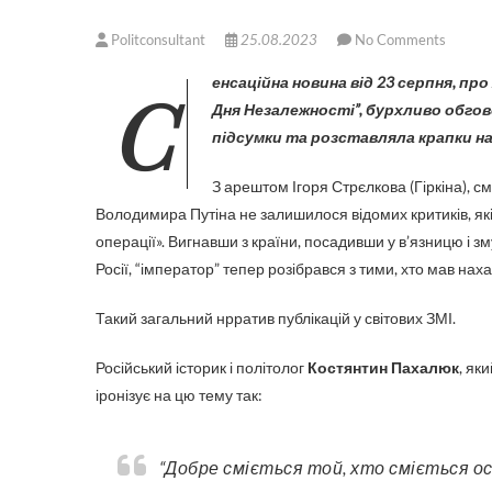
Politconsultant
25.08.2023
No Comments
Сенсаційна новина від 23 серпня, про яку багато хто жартує, що “це подарунок Україні до
Дня Незалежності”, бурхливо обгов
підсумки та розставляла крапки над
З арештом Ігоря Стрєлкова (Гіркіна), 
Володимира Путіна не залишилося відомих критиків, які 
операції». Вигнавши з країни, посадивши у в’язницю і 
Росії, “імператор” тепер розібрався з тими, хто мав нах
Такий загальний нрратив публікацій у світових ЗМІ.
Російський історик і політолог
Костянтин Пахалюк
, як
іронізує на цю тему так:
“Добре сміється той, хто сміється останнім. І раніше було все зрозуміло із системою, але