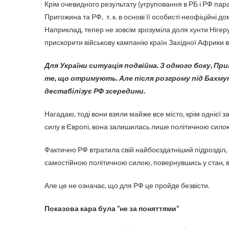
Крім очевидного результату (угруповання в РБ і РФ пар
Пригожина та РФ, т. к. в основі її особисті неофіційні
Наприклад, тепер не зовсім зрозуміла доля хунти Нігер
прискорити військову кампанію країн Західної Африки в 
Для України ситуація подвійна. З одного боку, Приг
те, що отримують. Але після розгрому під Бахмут
дестабілізує РФ зсередини.
Нагадаю, тоді вони взяли майже все місто, крім однієї 
силу в Європі, вона залишилась лише політичною сило
Фактично РФ втратила свій найбоєздатніший підрозділ, ба
самостійною політичною силою, повернувшись у стан, в
Але це не означає, що для РФ це пройде безвісти.
Показова кара була “не за поняттями”