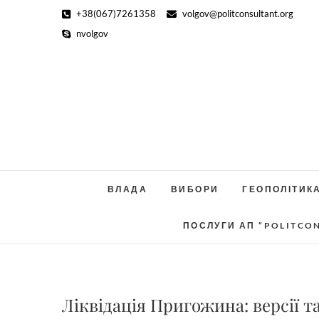
Skip
+38(067)7261358
volgov@politconsultant.org
to
nvolgov
content
ВЛАДА
ВИБОРИ
ГЕОПОЛІТИК
ПОСЛУГИ АП “POLITCO
Ліквідація Пригожина: версії т