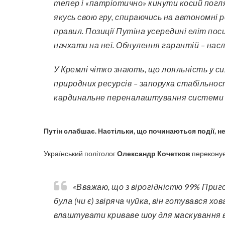
тепер і «патріотично» кинути косий погл
якусь свою гру, спираючись на автономні ре
правил. Позиції Путіна усередині еліт пос
начхати на неї. Обнулення гарантій – наслі
У Кремлі чітко знають, що лояльність у 
природних ресурсів – запорука стабільно
кардинальне переналаштування системи на
Путін слабшає. Настільки, що починаються події, н
Український політолог
Олександр Кочетков
переконує 
«Вважаю, що з вірогідністю 99% Пригожин та Уткін — всьо. Не 100% тому, що в Пригожина
була (чи є) звіряча чуйка, він готувався х
влаштувати криваве шоу для маскування в