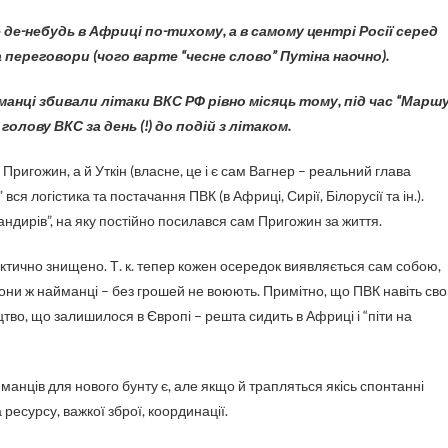
е де-небудь в Африці по-тихому, а в самому центрі Росії серед
а переговори (чого варте “чесне слово” Путіна наочно).
йманці збивали літаки ВКС РФ рівно місяць тому, під час “Марш
голову ВКС за день (!) до подій з літаком.
игожин, а й Уткін (власне, це і є сам Вагнер – реальний глава
вся логістика та постачання ПВК (в Африці, Сирії, Білорусії та ін.).
андирів”, на яку постійно посилався сам Пригожин за життя.
тично знищено. Т. к. тепер кожен осередок виявляється сам собою,
вони ж найманці – без грошей не воюють. Примітно, що ПВК навіть св
тво, що залишилося в Європі – решта сидить в Африці і “піти на
йманців для нового бунту є, але якщо й трапляться якісь спонтанні
ресурсу, важкої зброї, координації.