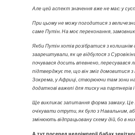
Але цей аспект значення вже не має: у сус
При цьому не можу погодитися з величезн
саме Путін. На моє переконання, замовники
Якби Путін хотів розібратися з колишнім 
заарештували, як це відбулося з Суровікін
почувався досить впевнено, пересувався л
підтверджує те, що він зміг домовитися з
Зокрема, у Африці, створюючи там зони н
додаткові важелі для тиску на партнерів і
Ще викликає запитання форма замаху. Це 
очікувати отрути, як було з Навальним, а
змінюють відпрацьовану схему дій, бо в ни
А тут посеред недоімперії бабах зенітн