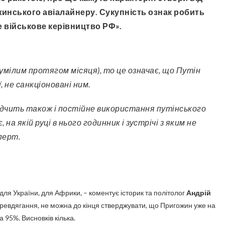
инського авіалайнеру. Сукупність ознак робить
е військове керівництво РФ».
 не санкціоновані ним.
відчить також і постійне використання путінського
на якій руці в нього годинник і зустрічі з яким не
перт.
 для України, для Африки, – коментує історик та політолог
Андрій
еревдягання, не можна до кінця стверджувати, що Пригожин уже на
 95%. Висновків кілька.