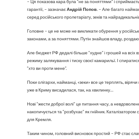
– Ця показова кара була “не за поняттями” і сприймаєть
гарантії, – зазначає
Андрій Попов
. – Але багато найм
серед російського пролетаріату, зеків та найрадикальніш
Головне – це не може не викликати обурення у російськ
законами, а за поняттями. Путін знайшов владу, роздаюч
Але бюджет РФ дедалі більше “худне” і грошей на всіх в
режиму залякування і тиску своєї камарильї. І спиратися 
“хто ви проти мене”.
Поки олігархи, найманці, «зеки» все це терплять, вірячи
уже в Криму висадилася, так, на хвилинку…
Нові “жести доброї волі” це питання часу, а невдоволе
накопичується та “розбухає” як гнійник. Каталізатором с
для Кремля.
Таким чином, головний висновок простий – РФ стає сла