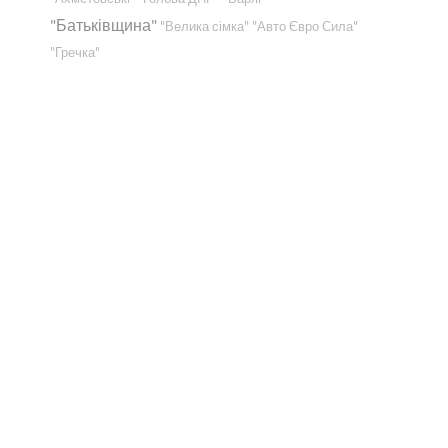
"Батьківщина"
"Велика сімка"
"Авто Євро Сила"
"Гречка"