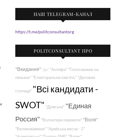
НАШ TELEGRAM-КАНАЛ
https://t.me/politconsultantorg
POLITCONSULTANT ПРО
и
"Вкидання"
"Антифа"
"Голосование на
"Дія"
пеньках"
"Електоральна пам'ять"
"Деловая
"Всі кандидати -
столица"
SWOT"
и
"Единая
"Думська"
Россия"
"Воля"
"Волонтери перемоги"
"Великовірмени"
"Арабська весна - 2"
"Ахметовські"
"Голова ДНР"
"Варяг"