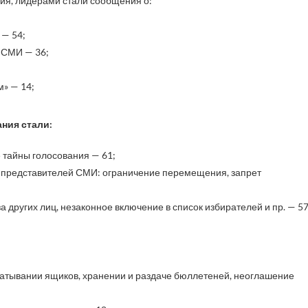
ия, лидерами стали сообщения о:
 — 54;
 СМИ — 36;
» — 14;
ния стали:
 тайны голосования — 61;
 представителей СМИ: ограничение перемещения, запрет
 других лиц, незаконное включение в список избирателей и пр. — 57
атывании ящиков, хранении и раздаче бюллетеней, неоглашение