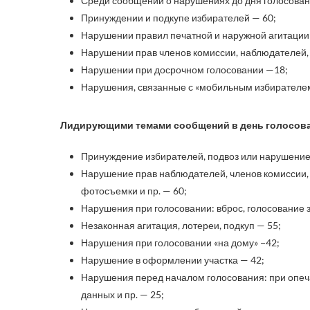
Среди сообщений о нарушениях до дня голосован
Принуждении и подкупе избирателей — 60;
Нарушении правил печатной и наружной агитации
Нарушении прав членов комиссии, наблюдателей,
Нарушении при досрочном голосовании —18;
Нарушения, связанные с «мобильным избирателем
Лидирующими темами сообщений в день голосова
Принуждение избирателей, подвоз или нарушение
Нарушение прав наблюдателей, членов комиссии,
фотосъемки и пр. — 60;
Нарушения при голосовании: вброс, голосование за
Незаконная агитация, лотереи, подкуп — 55;
Нарушения при голосовании «на дому» −42;
Нарушение в оформлении участка — 42;
Нарушения перед началом голосования: при опеч
данных и пр. — 25;