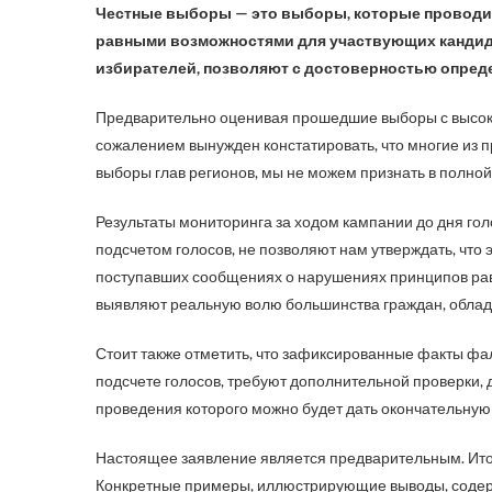
Честные выборы — это выборы, которые проводил
равными возможностями для участвующих кандидат
избирателей, позволяют с достоверностью опред
Предварительно оценивая прошедшие выборы с высоко
сожалением вынужден констатировать, что многие из п
выборы глав регионов, мы не можем признать в полно
Результаты мониторинга за ходом кампании до дня гол
подсчетом голосов, не позволяют нам утверждать, что эт
поступавших сообщениях о нарушениях принципов раве
выявляют реальную волю большинства граждан, обла
Стоит также отметить, что зафиксированные факты фа
подсчете голосов, требуют дополнительной проверки, 
проведения которого можно будет дать окончательную
Настоящее заявление является предварительным. Итог
Конкретные примеры, иллюстрирующие выводы, соде