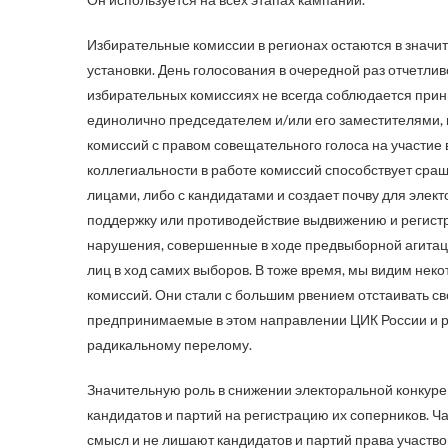
Избирательные комиссии в регионах остаются в значи
установки. День голосования в очередной раз отчетли
избирательных комиссиях не всегда соблюдается прин
единолично председателем и/или его заместителями, 
комиссий с правом совещательного голоса на участие 
коллегиальности в работе комиссий способствует сра
лицами, либо с кандидатами и создает почву для эле
поддержку или противодействие выдвижению и регистр
нарушения, совершенные в ходе предвыборной агитаци
лиц в ход самих выборов. В тоже время, мы видим нек
комиссий. Они стали с большим рвением отстаивать св
предпринимаемые в этом направлении ЦИК России и ря
радикальному перелому.
Значительную роль в снижении электоральной конкуре
кандидатов и партий на регистрацию их соперников. Ч
смысл и не лишают кандидатов и партий права участво