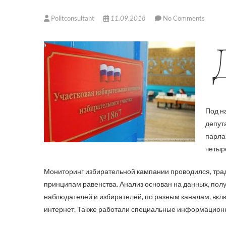
Politconsultant
11.09.2018
No Comments
Движение «Голос» в течение ка
Под н
депут
парла
четыр
Мониторинг избирательной кампании проводился, трад
принципам равенства. Анализ основан на данных, полу
наблюдателей и избирателей, по разным каналам, вкл
интернет. Также работали специальные информацион