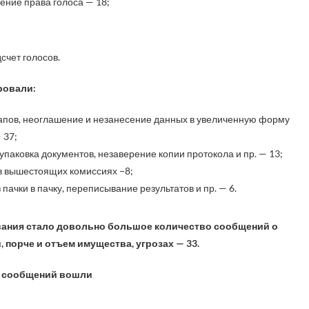
ение права голоса — 18;
счет голосов.
ровали:
апов, неоглашение и незанесение данных в увеличенную форму
 37;
паковка документов, незаверение копии протокола и пр. — 13;
в вышестоящих комиссиях −8;
пачки в пачку, переписывание результатов и пр. — 6.
ания стало довольно большое количество сообщений о
 порче и отъем имущества, угрозах — 33.
лу сообщений вошли