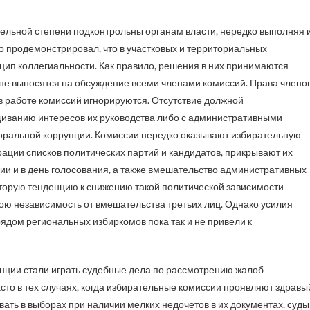
тельной степени подконтрольны органам власти, нередко выполняя 
во продемонстрировал, что в участковых и территориальных
цип коллегиальности. Как правило, решения в них принимаются
не выносятся на обсуждение всеми членами комиссий. Права члено
в работе комиссий игнорируются. Отсутствие должной
щиванию интересов их руководства либо с административными
кторальной коррупции. Комиссии нередко оказывают избирательную
ации списков политических партий и кандидатов, прикрывают их
и и в день голосования, а также вмешательство административных
оторую тенденцию к снижению такой политической зависимости
ою независимость от вмешательства третьих лиц. Однако усилия
дом региональных избиркомов пока так и не привели к
нции стали играть судебные дела по рассмотрению жалоб
асто в тех случаях, когда избирательные комиссии проявляют здравы
вать в выборах при наличии мелких недочетов в их документах, суды