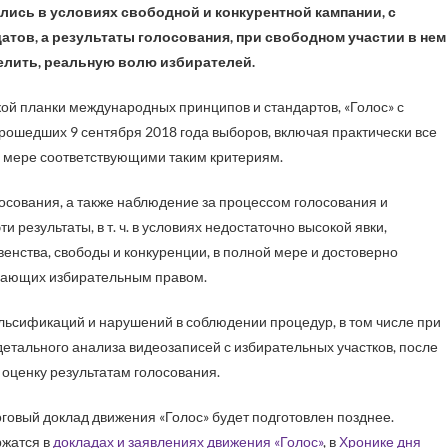
ись в условиях свободной и конкурентной кампании, с
ов, а результаты голосования, при свободном участии в нем
елить, реальную волю избирателей.
й планки международных принципов и стандартов, «Голос» с
рошедших 9 сентября 2018 года выборов, включая практически все
й мере соответствующими таким критериям.
осования, а также наблюдение за процессом голосования и
и результаты, в т. ч. в условиях недостаточно высокой явки,
нства, свободы и конкуренции, в полной мере и достоверно
дающих избирательным правом.
льсификаций и нарушений в соблюдении процедур, в том числе при
детального анализа видеозаписей с избирательных участков, после
 оценку результатам голосования.
овый доклад движения «Голос» будет подготовлен позднее.
ржатся в
докладах и заявлениях движения «Голос»
, в
Хронике дня