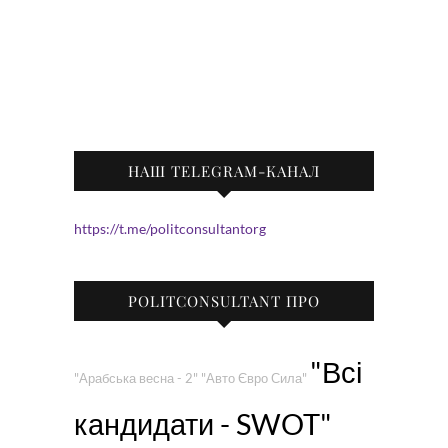
НАШ TELEGRAM-КАНАЛ
https://t.me/politconsultantorg
POLITCONSULTANT ПРО
"Всі
"Арабська весна - 2"
"Авто Євро Сила"
кандидати - SWOT"