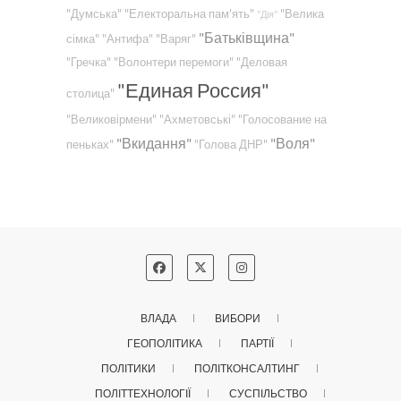
"Думська"
"Електоральна пам'ять"
"Велика
"Дія"
"Батьківщина"
сімка"
"Антифа"
"Варяг"
"Гречка"
"Волонтери перемоги"
"Деловая
"Единая Россия"
столица"
"Великовірмени"
"Ахметовські"
"Голосование на
"Вкидання"
"Воля"
пеньках"
"Голова ДНР"
ВЛАДА
ВИБОРИ
ГЕОПОЛІТИКА
ПАРТІЇ
ПОЛІТИКИ
ПОЛІТКОНСАЛТИНГ
ПОЛІТТЕХНОЛОГІЇ
СУСПІЛЬСТВО