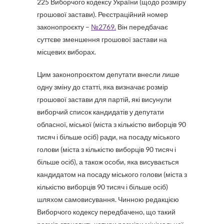
225 Виборчого кодексу України (щодо розміру
грошової застави). Реєстраційний номер
законопроєкту –
№2769.
Він передбачає
суттєве зменшення грошової застави на
місцевих виборах.
Цим законопроєктом депутати внесли лише
одну зміну до статті, яка визначає розмір
грошової застави для партій, які висунули
виборчий список кандидатів у депутати
обласної, міської (міста з кількістю виборців 90
тисяч і більше осіб) ради, на посаду міського
голови (міста з кількістю виборців 90 тисяч і
більше осіб), а також особи, яка висувається
кандидатом на посаду міського голови (міста з
кількістю виборців 90 тисяч і більше осіб)
шляхом самовисування. Чинною редакцією
Виборчого кодексу передбачено, що такий