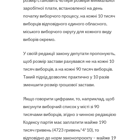
розмір становить чотири розміри мінімальної
заробітної плати, встановленої на день
початку виборчого процесу, на кожні 10 тисяч
виборців відповідного єдиного обласного,
міського виборчого округу для кожного виду
виборів окремо.
У своїй редакції закону депутати пропонують,
щоб розмір застави рахувався не на кожні 10
тисяч виборців, а на кожні 90 тисяч виборців.
Такий підхід дозволяє практично у 10 разів
зменшити розмір грошової застави.
Якщо говорити цифрами, то, наприклад, щоб
висунути виборчий список у місті зі 90
тисячами виборців, згідно з чинною редакцією
Кодексу партія має заплатити майже 190
тисяч гривень (4723 гривень*4*10), то
відповідно до норм законопроєкту – майже 19