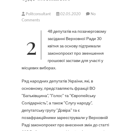
Politconsultant
02.05.2020
No
Comments
248 депутатів на позачерговому
засіданні Верховної Ради 30
квітня за основу підтримали
законопроєкт про зменшення
грошової застави для участі у
місцевих виборах.
Ряд народних депутатів України, які, в
основному, представляють фракції ВО
“Батьківщина”, “Голос” та “Європейську
Солідарність”, а також “Слугу народу”,
депутатську групу “Довіра” та є
позафракційними зареєстрували у Верховній
Раді законопроект про внесення змін до статті