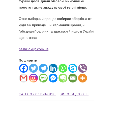
Україні
досвідчені обласні чиновники
просто так не здадуть свої теплі місця.
Отже виборчий процес набирає обертів, а от
куди він приведе – ні керманичі країни, ні
“обєднані” селяни та здається й ніхто в Україні
ще не знає.
nashridkup.com.ua
Поширити
CATEGORY :
ВИБОРИ
ВИБОРИ ДО ОТГ