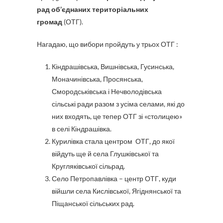
рад об’єднаних територіальних
громад
(ОТГ).
Нагадаю, що вибори пройдуть у трьох ОТГ :
Кіндрашівська, Вишнівська, Гусинська,
Моначинівська, Просянська,
Смородськівська і Нечволодівська
сільські ради разом з усіма селами, які до
них входять, це тепер ОТГ зі «столицею»
в селі Кіндрашівка.
Курилівка стала центром ОТГ, до якої
війдуть ще й села Глушківської та
Кругляківської сільрад.
Село Петропавлівка – центр ОТГ, куди
війшли села Кислівської, Ягіднянської та
Піщанської сільських рад.