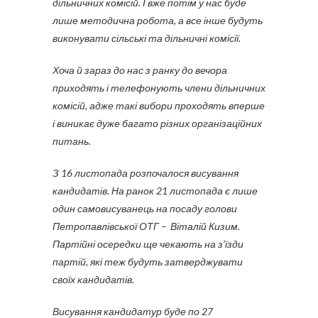
дільничних комісій. І вже потім у нас буде
лише методична робота, а все інше будуть
виконувати сільські та дільничні комісії.
Хоча й зараз до нас з ранку до вечора
приходять і телефонують члени дільничних
комісій, адже такі вибори проходять вперше
і виникає дуже багато різних організаційних
питань.
З 16 листопада розпочалося висування
кандидатів. На ранок 21 листопада є лише
один самовисуванець на посаду голови
Петропавлівської ОТГ – Віталій Кизим.
Партійні осередки ще чекають на з’їзди
партій, які теж будуть затверджувати
своїх кандидатів.
Висування кандидатур буде по 27