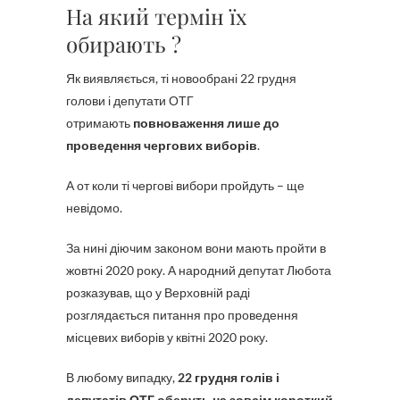
На який термін їх
обирають ?
Як виявляється, ті новообрані 22 грудня
голови і депутати ОТГ
отримають
повноваження лише до
проведення чергових виборів
.
А от коли ті чергові вибори пройдуть – ще
невідомо.
За нині діючим законом вони мають пройти в
жовтні 2020 року. А народний депутат Любота
розказував, що у Верховній раді
розглядається питання про проведення
місцевих виборів у квітні 2020 року.
В любому випадку,
22 грудня голів і
депутатів ОТГ оберуть на зовсім короткий