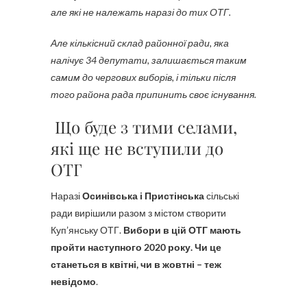
але які не належать наразі до тих ОТГ.
Але кількісний склад районної ради, яка
налічує 34 депутати, залишається таким
самим до чергових виборів, і тільки після
того района рада припинить своє існування.
Що буде з тими селами,
які ще не вступили до
ОТГ
Наразі
Осинівська і Пристінська
сільські
ради вирішили разом з містом створити
Куп’янську ОТГ.
Вибори в цій ОТГ мають
пройти наступного 2020 року. Чи це
станеться в квітні, чи в жовтні – теж
невідомо
.