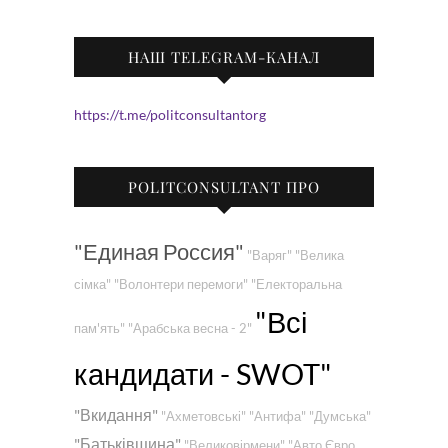
НАШ TELEGRAM-КАНАЛ
https://t.me/politconsultantorg
POLITCONSULTANT ПРО
"Единая Россия"
"Варяг"
"Велика
сімка"
"Волонтери перемоги"
"Електоральна
"Всі
пам'ять"
"Арабська весна - 2"
кандидати - SWOT"
"Вкидання"
"Ахметовські"
"Антифа"
"Думська"
"Батьківщина"
"Великовірмени"
"Авто Євро