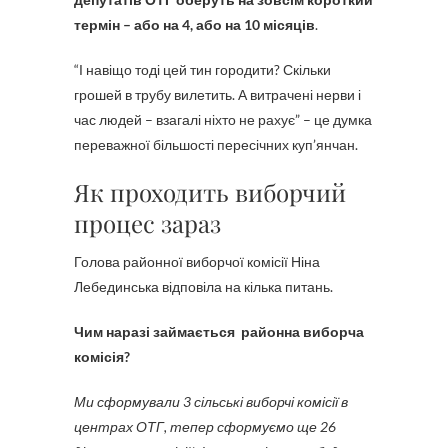
термін – або на 4, або на 10 місяців
.
“І навіщо тоді цей тин городити? Скільки
грошей в трубу вилетить. А витрачені нерви і
час людей – взагалі ніхто не рахує” – це думка
переважної більшості пересічних куп’янчан.
Як проходить виборчий
процес зараз
Голова районної виборчої комісії Ніна
Лебединська відповіла на кілька питань.
Чим наразі займається районна виборча
комісія?
Ми сформували 3 сільські виборчі комісії в
центрах ОТГ, тепер сформуємо ще 26