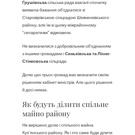
Грушівська
сільська рада взагалі спочатку
виявила бажання об’єднатися зі
Старовірівською сільрадою Шевченківського
району, але їм в цьому міжрайонному
“сепаратизмі” відмовили.
Не визначилися з добровільним об’єднанням
з іншими громадами і
Сеньківська та Лісно-
Стінковська
сільради.
Долю цих трьох громад має визначити своїм
рішенням кабінет міністрів. Але цього рішення
й досі немає.
Як будуть ділити спільне
майно району
Не вирішено долю і спільного майна
Куп’янського району. Як і хто саме буде ділити