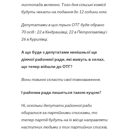
листопада включно. Того дня сільські комісії
будуть чекати на подання до 12 години ночі.
Депутатами в цих трьох ОТГ буде обрано
70 осіб : 22 в Кіндрашівці, 22 в Петропавлівці і
26 в Курилівці.
А що буде з депутатами нинішньої ще
діючої районної ради, які живуть в селах,
що тепер війшли до ОТГ?
Вони повинні скласти свої повноваження.
І районна рада лишиться такою куцою?
Ні, оскільки депутати районної ради
обиралися за партійними списками, то
тепер партіїї будуть на їх місце направляти
наступних людьми з тих партийних списків,