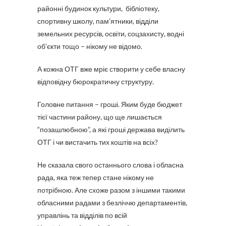
районні будинок культури, бібліотеку,
спортивну школу, пам’ятники, відділи
земельних ресурсів, освіти, соцзахисту, водні
об’єкти тощо – нікому не відомо.
А кожна ОТГ вже мріє створити у себе власну
відповідну бюрократичну структуру.
Головне питання – гроші. Яким буде бюджет
тієї частини району, що ще лишається
“позашлюбною”, а які гроші держава виділить
ОТГ і чи вистачить тих коштів на всіх?
Не сказала свого останнього слова і обласна
рада, яка теж тепер стане нікому не
потрібною. Але схоже разом з іншими такими
обласними радами з безліччю департаментів,
управлінь та відділів по всій