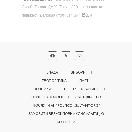
Сила"
"Голова ДНР"
"Гречка"
"Голосование на
"Воля"
пеньках"
"Деловая столица"
"Дія"
ВЛАДА
ВИБОРИ
ГЕОПОЛІТИКА
ПАРТІЇ
ПОЛІТИКИ
ПОЛІТКОНСАЛТИНГ
ПОЛІТТЕХНОЛОГІЇ
СУСПІЛЬСТВО
ПОСЛУГИ АП “POLITCONSULTANT.ORG”
ЗАМОВИТИ БЕЗКОШТОВНУ КОНСУЛЬТАЦІЮ
КОНТАКТИ