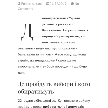
Politconsultant
21.11.2019
No
Comments
Децентралізація в Україні
дісталася рівня сел
Куп’янщини. Тут розпочалися
передвиборчі перегони, які
вже оточені і різними
реальними подіями, і пустопорожніми
балачками та плітками. А все тому, що нова
українська влада схоже й сама ще не
второпала, як ті вибори проводити і що буде
далі.
Де пройдуть вибори і кого
обиратимуть
22 грудня в більшості сел Куп’янського району
пройдуть перші
вибори голів і депутатів