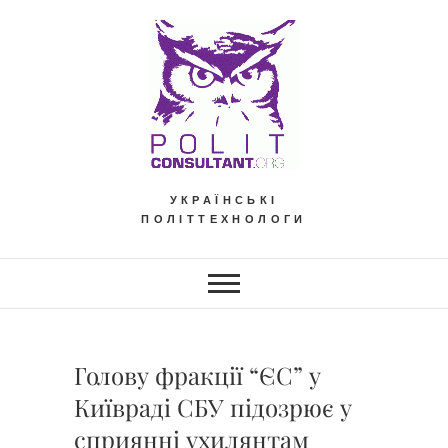
Skip
to
content
УКРАЇНСЬКІ
ПОЛІТТЕХНОЛОГИ
Голову фракції “ЄС” у
Київраді СБУ підозрює у
сприянні ухилянтам