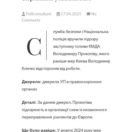
Politconsultant
17.04.2025
No
Comments
Служба безпеки і Національна
поліція вручили підозру
заступнику голови КМДА
Володимиру Прокопіву, якого
раніше мер Києва Володимир
Кличко відсторонив від роботи.
Джерело
: джерела УП в правоохоронних
органах
Деталі
: За даним джерел, Прокопіва
підозрюють в організації схем із незаконного
переправлення ухилянтів до Європи.
Що було раніше
: У жовтні 2024 року мер