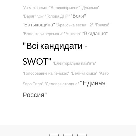
"Ахметовські"
"Великовірмени"
"Думська"
"Воля"
"Варяг"
"Голова ДНР"
"Дія"
"Батьківщина"
"Арабська весна - 2"
"Гречка"
"Вкидання"
"Волонтери перемоги"
"Антифа"
"Всі кандидати -
SWOT"
"Електоральна пам'ять"
"Голосование на пеньках"
"Велика сімка"
"Авто
"Единая
Євро Сила"
"Деловая столица"
Россия"