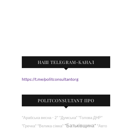
НАШ TELEGRAM-КАНАЛ
https://t.me/politconsultantorg
POLITCONSULTANT ПРО
"Арабська весна - 2"
"Думська"
"Голова ДНР"
"Батьківщина"
"Гречка"
"Велика сімка"
"Авто