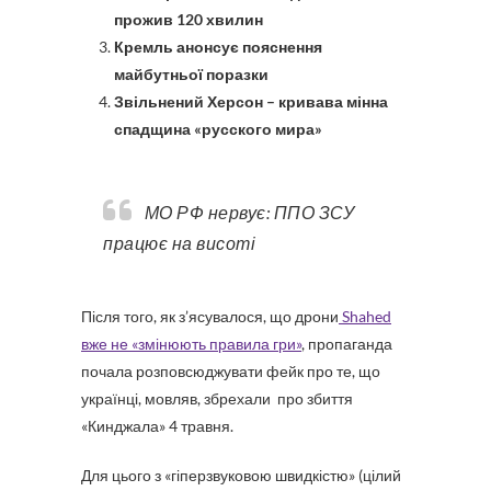
прожив 120 хвилин
Кремль анонсує пояснення
майбутньої поразки
Звільнений Херсон – кривава мінна
спадщина «русского мира»
МО РФ нервує: ППО ЗСУ
працює на висоті
Після того, як з’ясувалося, що дрони
Shahed
вже не «змінюють правила гри»
, пропаганда
почала розповсюджувати фейк про те, що
українці, мовляв, збрехали про збиття
«Кинджала» 4 травня.
Для цього з «гіперзвуковою швидкістю» (цілий