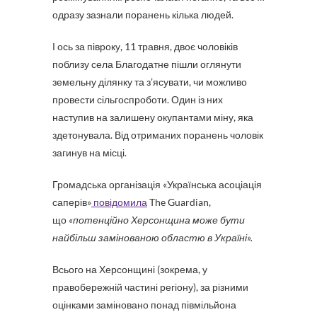
одразу зазнали поранень кілька людей.
І ось за півроку, 11 травня, двоє чоловіків
поблизу села Благодатне пішли оглянути
земельну ділянку та з’ясувати, чи можливо
провести сільгоспроботи. Один із них
наступив на залишену окупантами міну, яка
здетонувала. Від отриманих поранень чоловік
загинув на місці.
Громадська організація «Українська асоціація
саперів»
повідомила
The Guardian,
що
«потенційно Херсонщина може бути
найбільш замінованою областю в Україні».
Всього на Херсонщині (зокрема, у
правобережній частині регіону), за різними
оцінками заміновано понад півмільйона