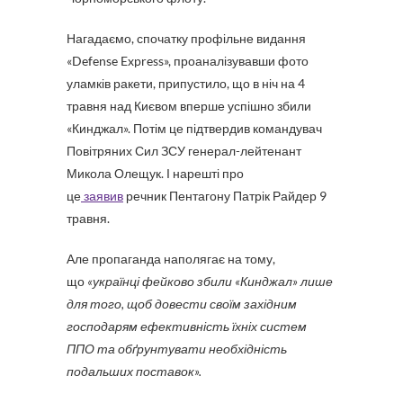
Нагадаємо, спочатку профільне видання
«Defense Express», проаналізувавши фото
уламків ракети, припустило, що в ніч на 4
травня над Києвом вперше успішно збили
«Кинджал». Потім це підтвердив командувач
Повітряних Сил ЗСУ генерал-лейтенант
Микола Олещук. І нарешті про
це
заявив
речник Пентагону Патрік Райдер 9
травня.
Але пропаганда наполягає на тому,
що
«українці фейково збили «Кинджал» лише
для того, щоб довести своїм західним
господарям ефективність їхніх систем
ППО та обґрунтувати необхідність
подальших поставок».