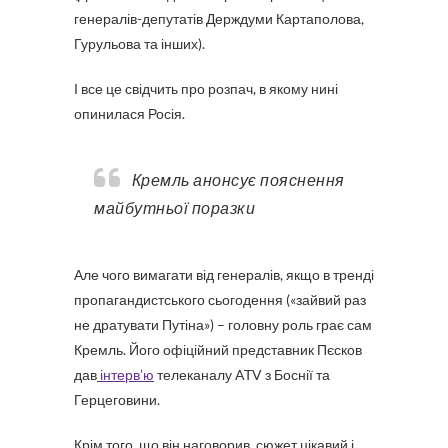
генералів-депутатів Держдуми Картаполова,
Гурульова та інших).
І все це свідчить про розпач, в якому нині
опинилася Росія.
Кремль анонсує пояснення
майбутньої поразки
Але чого вимагати від генералів, якщо в тренді
пропагандистського сьогодення («зайвий раз
не дратувати Путіна») – головну роль грає сам
Кремль. Його офіційний представник Пєсков
дав
інтерв’ю
телеканалу ATV з Боснії та
Герцеговини.
Крім того, що він наговорив, сюжет цікавий і