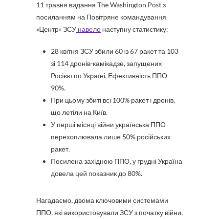
11 травня видання The Washington Post з
посиланням на Повітряне командування
«Центр» ЗСУ
навело
наступну статистику:
28 квітня ЗСУ збили 60 із 67 ракет та 103
зі 114 дронів-камікадзе, запущених
Росією по Україні. Ефективність ППО –
90%.
При цьому збиті всі 100% ракет і дронів,
що летіли на Київ.
У перші місяці війни українська ППО
перехоплювала лише 50% російських
ракет.
Посилена західною ППО, у грудні Україна
довела цей показник до 80%.
Нагадаємо, двома ключовими системами
ППО, які використовували ЗСУ з початку війни,