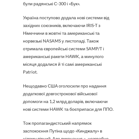
були радянські С-300 і «Бук».
Україна поступово додала нові системи від
західних союзників, включаючи IRIS-T з
Німеччини в жовтні та американські та
норвезькі NASAMS у листопаді. Також
отримала європейські системи SAMP/T і
американські ракети HAWK, а минулого
місяця додалися й ті самі американські
Patriot.
Нещодавно США оголосили про надання
додаткової довгострокової військової
допомоги на 1,2 млрд доларів, включаючи
нові системи HAWK та боєприпаси для ППО.
Тож пропагандистський напрямок
заспокоєння Путіна щодо «Кинджалу» в
цілому вірний. Але виконання – незграбне.