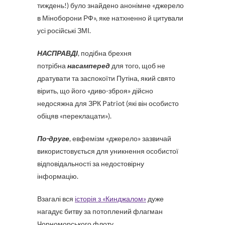
тиждень!) було знайдено анонімне «джерело
в Міноборони РФ», яке натхненно й цитували
усі російські ЗМІ.
НАСПРАВДІ
, подібна брехня
потрібна
насамперед
для того, щоб не
дратувати та заспокоїти Путіна, який свято
вірить, що його «диво-зброя» дійсно
недосяжна для ЗРК Patriot (які він особисто
обіцяв «переклацати»).
По-друге
, евфемізм «джерело» зазвичай
використовується для уникнення особистої
відповідальності за недостовірну
інформацію.
Взагалі вся
історія з «Кинджалом»
дуже
нагадує битву за потоплений флагман
Чорноморського флоту.