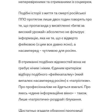
неперевіреними та отриманими із соцмереж.
Подібні історії з життя та смерті російської
ППО протягом лише двох годин говорять про
те, що пропаганда у висвітленні «битві за
високий урожай» абсолютно не фільтрує
інформацію, яка не те, що є відверто
фейковою (з цим все давно ясно), а
насамперед – чутливою для росіян.
В отриманні подібних відомостей вона не
гребує нічим і ніким. Єдиним критерієм
відбору подібного «фейкнапалму» (який
випалює насамперед росіян) є «патріотизм».
Про професіоналізм не йдеться взагалі. Про
якесь «єдине інформаційне вікно» – також.
Лише «патріотичні» роздрай і блукання.
(Достатньо згадати оборонні пропозиції