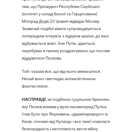
тим, що Президент Республіки Сербської
(ентитет у складі Боснії та Герцеговини)
Мілорад Додік 23 травня відвідає Москву.
Зазвичай подібні візити супроводжуються
попереднім інтерв’ю з лідером країни, до якої
відбувається візит. Але Путін, здається,
перебуває в такому роздратуванні, що послав
віддуватися Пєскова.
Той і сказав все, що від нього вимагалося.
Нехай воно і виглядає апокаліптичною
фантастикою.
НАСПРАВДІ
, за подібною суцільною брехнею,
яку Пєсков вливав у вуха насамперед Путіна
(там було про Януковича, «держпереворот» в
Києві, «печиво від Нуланд» і все таке) ховалася
безпорадність і неготовність вести війну