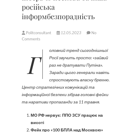
російська
інформбезпорадність
Politconsultant
12.05.2023
No
Comments
Головний тренд сьогоднішньої
Росії звучить просто: «зайвий
раз не дратувати Путіна».
Заради цього генерали навіть
спростовують власну брехню.
Центр стратегічних комунікацій та
інформаційної безпеки зібрав головні фейки
та наративи пропаганди за 11 травня.
МО РФ нервує: ППО ЗСУ працює на
висоті
Фейк про «100 БПЛА над Москвою»