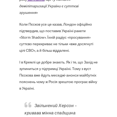
демілітаризації України є суттєві
зрушення
»
Коли Пєсков усе це казав, Лондон офіційно
підтвердив, що поставив Україні ракети
«Storm Shadow». Їхній радіус «просування»
суттєво перекриває не тільки «вже досягнуті
цілі СВО», а й більш віддалені.
І в Кремлі це добре знають. Як і те, що Захід не
зупиниться у підтримці Україні. Тому з вуст
Пєскова вже йдуть меседжі-анонси майбутніх
пояснень чому ж Росія зрештою програє війну
в Україні.
Звільнений Херсон –
кривава мінна спадщина