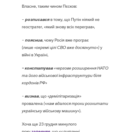
Власне, таким чином Пєсков:
–
розписався
в тому, що Путін ніякий не
геостратег, «який знову всіх переграв»,
–
пояснив
, чому Росія вже програє
(лише
«окремі цілі СВО вже досягнуто»)
у
війні в Україні,
– констатував
«чергове розширення НАТО
та його військової інфраструктури біля
кордонів РФ»
–
визнав
, що «демілітаризація»
провалена
(«нам вдалося трохи розхитати
українську військову машину»
)
.
Хоча
ще 23 грудня минулого
року
запевняв
,
що «
у питанні