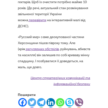
гектарів. Щоб їх очистити потрібно майже 10
років. (До речі, актуальний стан розмінування
звільненої території України
можна
перевірити
на інтерактивній мапі від
ДСНС).
«Русский мир» з вже деокупованої частини
Херсонщини пішов півроку тому. Але
(крім
регулярних обстрілів
, руйнувань, вбивств
та насилля) він залишив по собі криваву мінну
спадщину. І позбуватися її доведеться, на
жаль, ще довго.
Центр стратегічних комунікацій та
інформаційної безпеки
Поширити