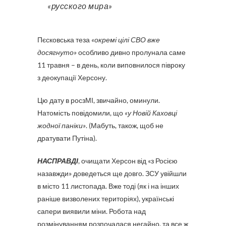
«русского мира»
Пєсковська теза
«окремі цілі СВО вже
досягнуто»
особливо дивно пролунала саме
11 травня – в день, коли виповнилося півроку
з деокупації Херсону.
Цю дату в росзМІ, звичайно, оминули.
Натомість повідомили, що
«у Новій Каховці
жодної паніки»
. (Мабуть, також, щоб не
дратувати Путіна).
НАСПРАВДІ
, очищати Херсон від «з Росією
назавжди» доведеться ще довго. ЗСУ увійшли
в місто 11 листопада. Вже тоді (як і на інших
раніше визволених територіях), українські
сапери виявили міни. Робота над
розмінуванням розпочалася негайно, та все ж