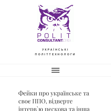
Skip
to
content
УКРАЇНСЬКІ
ПОЛІТТЕХНОЛОГИ
Фейки про українське та
своє ППО, відверте
інтерв`ю пєскова та інша