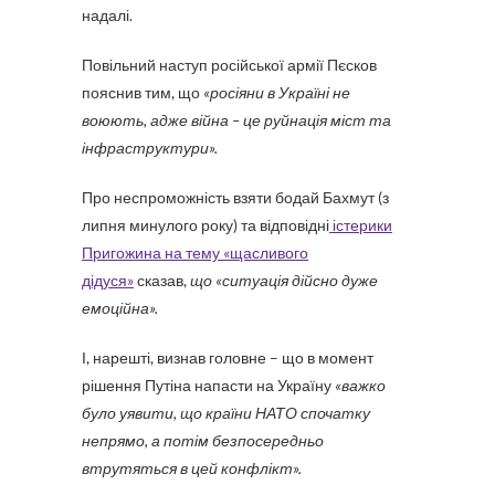
надалі.
Повільний наступ російської армії Пєсков
пояснив тим, що
«росіяни в Україні не
воюють, адже війна – це руйнація міст та
інфраструктури».
Про неспроможність взяти бодай Бахмут (з
липня минулого року) та відповідні
істерики
Пригожина на тему «щасливого
дідуся»
сказав,
що «ситуація дійсно дуже
емоційна».
І, нарешті, визнав головне – що в момент
рішення Путіна напасти на Україну
«важко
було уявити, що країни НАТО спочатку
непрямо, а потім безпосередньо
втрутяться в цей конфлікт».