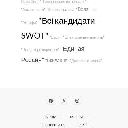
Євро Сила"
"Голосование на пеньках"
"Воля"
"Ахметовські"
"Великовірмени"
"Дія"
"Всі кандидати -
"Антифа"
SWOT"
"Варяг"
"Електоральна пам'ять"
"Единая
"Волонтери перемоги"
Россия"
"Вкидання"
"Деловая столица"
ВЛАДА
ВИБОРИ
ГЕОПОЛІТИКА
ПАРТІЇ