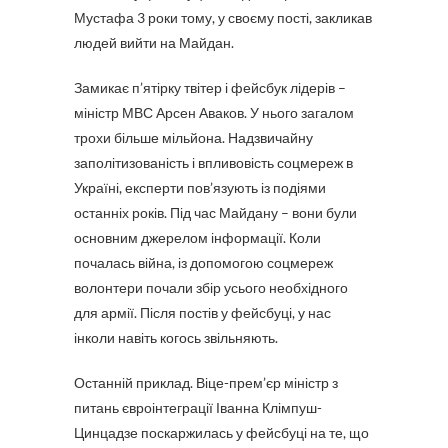
Мустафа 3 роки тому, у своєму пості, закликав
людей вийти на Майдан.
Замикає п’ятірку твітер і фейсбук лідерів –
міністр МВС Арсен Аваков. У нього загалом
трохи більше мільйона. Надзвичайну
заполітизованість і впливовість соцмереж в
Україні, експерти пов’язують із подіями
останніх років. Під час Майдану – вони були
основним джерелом інформації. Коли
почалась війна, із допомогою соцмереж
волонтери почали збір усього необхідного
для армії. Після постів у фейсбуці, у нас
інколи навіть когось звільняють.
Останній приклад. Віце-прем’єр міністр з
питань євроінтеграції Іванна Клімпуш-
Цинцадзе поскаржилась у фейсбуці на те, що