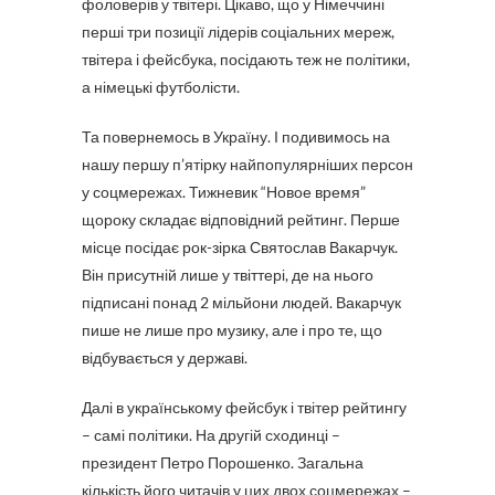
фоловерів у твітері. Цікаво, що у Німеччині
перші три позиції лідерів соціальних мереж,
твітера і фейсбука, посідають теж не політики,
а німецькі футболісти.
Та повернемось в Україну. І подивимось на
нашу першу п’ятірку найпопулярніших персон
у соцмережах. Тижневик “Новое время”
щороку складає відповідний рейтинг. Перше
місце посідає рок-зірка Святослав Вакарчук.
Він присутній лише у твіттері, де на нього
підписані понад 2 мільйони людей. Вакарчук
пише не лише про музику, але і про те, що
відбувається у державі.
Далі в українському фейсбук і твітер рейтингу
– самі політики. На другій сходинці –
президент Петро Порошенко. Загальна
кількість його читачів у цих двох соцмережах –