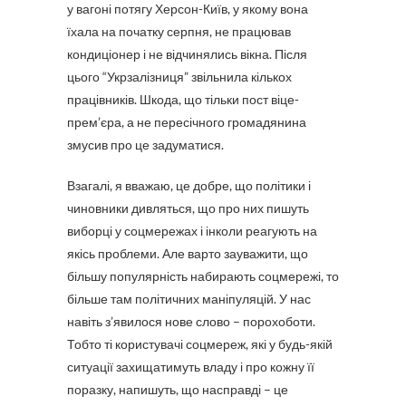
у вагоні потягу Херсон-Київ, у якому вона
їхала на початку серпня, не працював
кондиціонер і не відчинялись вікна. Після
цього “Укрзалізниця” звільнила кількох
працівників. Шкода, що тільки пост віце-
прем’єра, а не пересічного громадянина
змусив про це задуматися.
Взагалі, я вважаю, це добре, що політики і
чиновники дивляться, що про них пишуть
виборці у соцмережах і інколи реагують на
якісь проблеми. Але варто зауважити, що
більшу популярність набирають соцмережі, то
більше там політичних маніпуляцій. У нас
навіть з’явилося нове слово – порохоботи.
Тобто ті користувачі соцмереж, які у будь-якій
ситуації захищатимуть владу і про кожну її
поразку, напишуть, що насправді – це