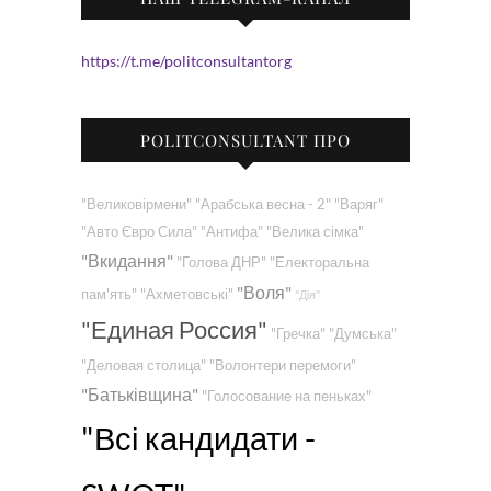
https://t.me/politconsultantorg
POLITCONSULTANT ПРО
"Великовірмени"
"Арабська весна - 2"
"Варяг"
"Авто Євро Сила"
"Антифа"
"Велика сімка"
"Вкидання"
"Голова ДНР"
"Електоральна
"Воля"
пам'ять"
"Ахметовські"
"Дія"
"Единая Россия"
"Гречка"
"Думська"
"Деловая столица"
"Волонтери перемоги"
"Батьківщина"
"Голосование на пеньках"
"Всі кандидати -