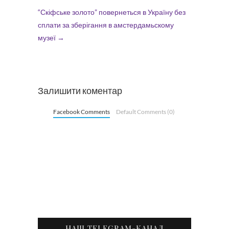
“Скіфське золото” повернеться в Україну без
сплати за зберігання в амстердамьскому
музеї
→
Залишити коментар
Facebook Comments
Default Comments (0)
НАШ TELEGRAM-КАНАЛ