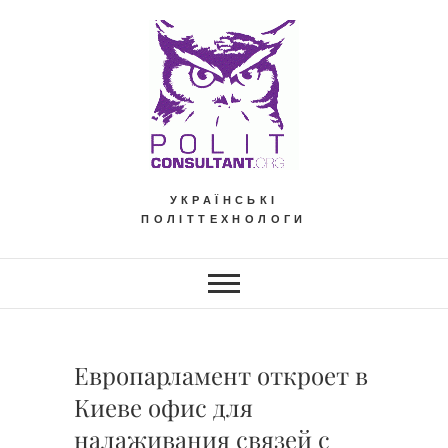
Skip
to
content
УКРАЇНСЬКІ
ПОЛІТТЕХНОЛОГИ
Европарламент откроет в
Киеве офис для
налаживания связей с