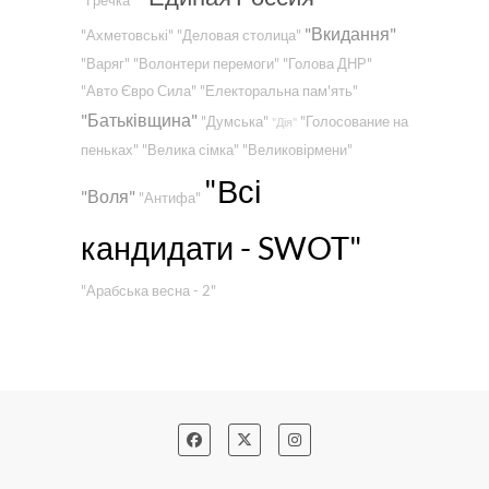
"Гречка"
"Вкидання"
"Ахметовські"
"Деловая столица"
"Варяг"
"Волонтери перемоги"
"Голова ДНР"
"Авто Євро Сила"
"Електоральна пам'ять"
"Батьківщина"
"Думська"
"Голосование на
"Дія"
пеньках"
"Велика сімка"
"Великовірмени"
"Всі
"Воля"
"Антифа"
кандидати - SWOT"
"Арабська весна - 2"